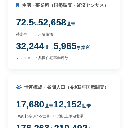
住宅・事業所（国勢調査・経済センサス）
72.5
52,658
%
世帯
持家率
戸建住宅
32,244
5,965
世帯
事業所
マンション・共同住宅
事業所数
世帯構成・昼間人口（令和2年国勢調査）
17,680
12,152
世帯
世帯
18歳未満のいる世帯
65歳以上単独世帯