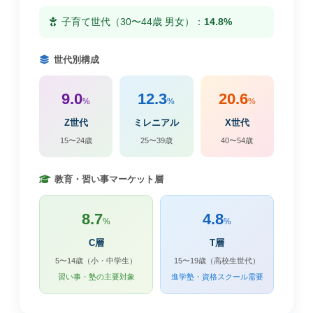
子育て世代（30〜44歳 男女）：
14.8%
世代別構成
9.0
12.3
20.6
%
%
%
Z世代
ミレニアル
X世代
15〜24歳
25〜39歳
40〜54歳
教育・習い事マーケット層
8.7
4.8
%
%
C層
T層
5〜14歳（小・中学生）
15〜19歳（高校生世代）
習い事・塾の主要対象
進学塾・資格スクール需要