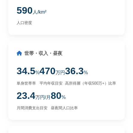
590
人/km²
人口密度
世帯・収入・昼夜
34.5
470
36.3
%
万円
%
単身世帯率
平均年収目安
高所得層（年収500万+）比率
23.4
80
万円/月
%
月間消費支出目安
昼夜間人口比率