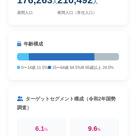
176,263
210,492
人
人
昼間人口
夜間人口（常住人口）
年齢構成
0〜14歳 11.5%
15〜64歳 64.5%
65歳以上 24.0%
ターゲットセグメント構成（令和2年国勢
調査）
6.1
9.6
%
%