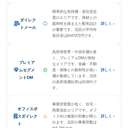
標準的な所得層・居住安定
度のエリアです。商材との
ダイレク
◯
親和性を踏まえた配布設計
詳しく ›
トメール
が重要です。北区の平均年
収目安は約470万円です。
高所得世帯・中高年層が多
く、プレミアムDMが有効
プレミア
なエリアです。金融・不動
ムセグメ
◎
産・保険との親和性が高い
詳しく ›
層が集積しています。北区
ントDM
の高所得層比率は約36%で
す。
事業所密度が低く、住宅・
オフィスポ
商業混在エリアです。オフ
スダイレク
△
ィス向け施策の対象が限ら
詳しく ›
れます。北区の事業所数は
ト