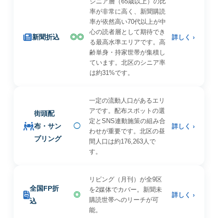
シニア層（65歳以上）の比
率が非常に高く、新聞購読
率が依然高い70代以上が中
心の読者層として期待でき
新聞折込
◎◎
詳しく ›
る最高水準エリアです。高
齢単身・持家世帯が集積し
ています。北区のシニア率
は約31%です。
一定の流動人口があるエリ
アです。配布スポットの選
街頭配
定とSNS連動施策の組み合
布・サン
◯
詳しく ›
わせが重要です。北区の昼
プリング
間人口は約176,263人で
す。
リビング（月刊）が全9区
全国FP折
を2媒体でカバー。新聞未
◎
詳しく ›
購読世帯へのリーチが可
込
能。