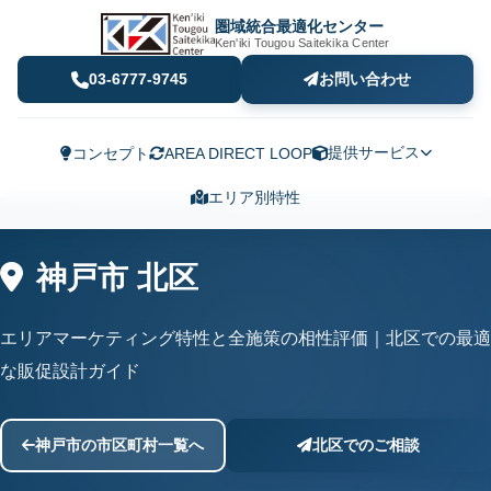
圏域統合最適化センター
Ken'iki Tougou Saitekika Center
03-6777-9745
お問い合わせ
提供サービス
コンセプト
AREA DIRECT LOOP
エリア別特性
神戸市 北区
エリアマーケティング特性と全施策の相性評価｜北区での最適
な販促設計ガイド
神戸市の市区町村一覧へ
北区でのご相談