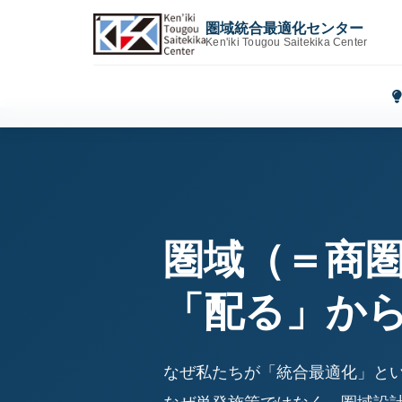
圏域統合最適化センター
Ken'iki Tougou Saitekika Center
圏域（＝商
「配る」か
なぜ私たちが「統合最適化」と