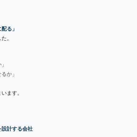
に配る」
した。
か」
せるか」
まいます。
を設計する会社