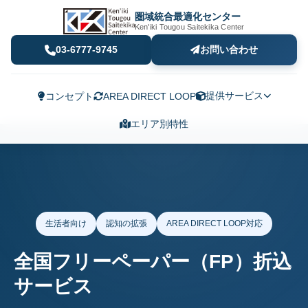
圏域統合最適化センター
Ken'iki Tougou Saitekika Center
03-6777-9745
お問い合わせ
提供サービス
コンセプト
AREA DIRECT LOOP
エリア別特性
生活者向け
認知の拡張
AREA DIRECT LOOP対応
全国フリーペーパー（FP）折込
サービス