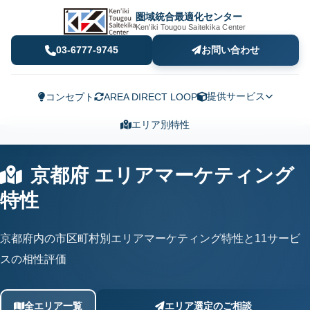
圏域統合最適化センター
Ken'iki Tougou Saitekika Center
03-6777-9745
お問い合わせ
提供サービス
コンセプト
AREA DIRECT LOOP
エリア別特性
京都府 エリアマーケティング
特性
京都府内の市区町村別エリアマーケティング特性と11サービ
スの相性評価
全エリア一覧
エリア選定のご相談