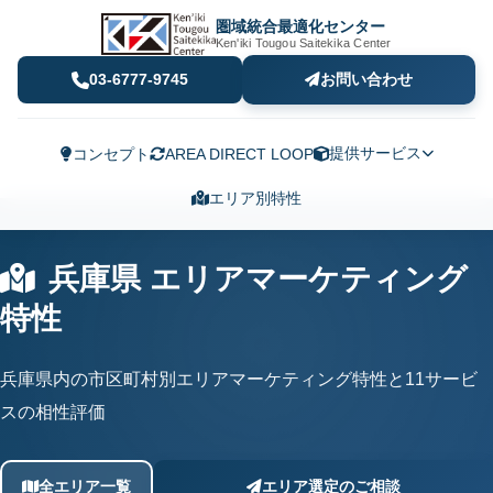
圏域統合最適化センター
Ken'iki Tougou Saitekika Center
03-6777-9745
お問い合わせ
提供サービス
コンセプト
AREA DIRECT LOOP
エリア別特性
兵庫県 エリアマーケティング
特性
兵庫県内の市区町村別エリアマーケティング特性と11サービ
スの相性評価
全エリア一覧
エリア選定のご相談