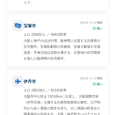
リア。
ポスティング相性
宝塚市
◎ 高い
人口 226432人 ／ 94610世帯
大阪と神戸のほぼ中間、阪神間に位置する兵庫県の
住宅都市。宝塚歌劇団の本拠地・宝塚大劇場や宝塚
温泉、手塚治虫記念館を擁する、丘陵地の住宅開発
が進んだ阪神間の住宅都市。
ポスティング相性
伊丹市
◎ 高い
人口 198138人 ／ 81141世帯
大阪市中心部まで約10kmに位置し、大阪国際空港
（伊丹空港）を擁する兵庫県南東部の都市。江戸時
代から続く酒造の歴史を持ち、古い酒蔵の町並みと
商業施設が共存する、大阪・神戸双方へのアクセス