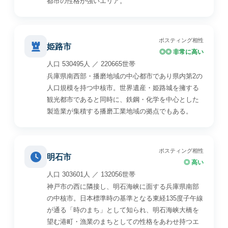
都市の性格が強いエリア。
ポスティング相性
姫路市
◎◎ 非常に高い
人口 530495人 ／ 220665世帯
兵庫県南西部・播磨地域の中心都市であり県内第2の
人口規模を持つ中核市。世界遺産・姫路城を擁する
観光都市であると同時に、鉄鋼・化学を中心とした
製造業が集積する播磨工業地域の拠点でもある。
ポスティング相性
明石市
◎ 高い
人口 303601人 ／ 132056世帯
神戸市の西に隣接し、明石海峡に面する兵庫県南部
の中核市。日本標準時の基準となる東経135度子午線
が通る「時のまち」として知られ、明石海峡大橋を
望む港町・漁業のまちとしての性格をあわせ持つエ