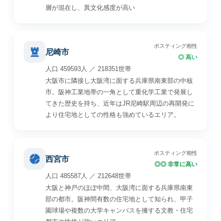
層が混在し、異文化感度が高い
ポスティング相性
尼崎市
◎ 高い
人口 459593人 ／ 218351世帯
大阪市に隣接し大阪湾に面する兵庫県南東部の中核
市。阪神工業地帯の一角として重化学工業で発展し
てきた歴史を持ち、近年はJR尼崎駅周辺の再開発に
より住宅地としての性格も強めているエリア。
ポスティング相性
西宮市
◎◎ 非常に高い
人口 485587人 ／ 212648世帯
大阪と神戸のほぼ中間、大阪湾に面する兵庫県南東
部の都市。阪神間有数の住宅地として知られ、甲子
園球場や複数の大学キャンパスを擁する文教・住宅