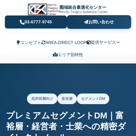
圏域統合最適化センター
Ken'iki Tougou Saitekika Center
03-6777-9745
お問い合わせ
提供サービス
コンセプト
AREA DIRECT LOOP
エリア別特性
高所得層向け
富裕層
セグメントDM
プレミアムセグメントDM｜富
裕層・経営者・士業への精密ダ