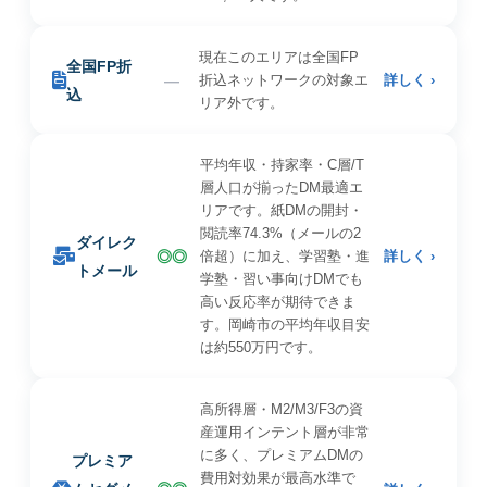
現在このエリアは全国FP
全国FP折
—
折込ネットワークの対象エ
詳しく ›
込
リア外です。
平均年収・持家率・C層/T
層人口が揃ったDM最適エ
リアです。紙DMの開封・
閲読率74.3%（メールの2
ダイレク
◎◎
倍超）に加え、学習塾・進
詳しく ›
トメール
学塾・習い事向けDMでも
高い反応率が期待できま
す。岡崎市の平均年収目安
は約550万円です。
高所得層・M2/M3/F3の資
産運用インテント層が非常
に多く、プレミアムDMの
プレミア
費用対効果が最高水準で