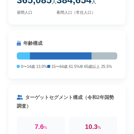
365,085
384,654
人
人
昼間人口
夜間人口（常住人口）
年齢構成
0〜14歳 13.0%
15〜64歳 61.5%
65歳以上 25.5%
ターゲットセグメント構成（令和2年国勢
調査）
7.6
10.3
%
%