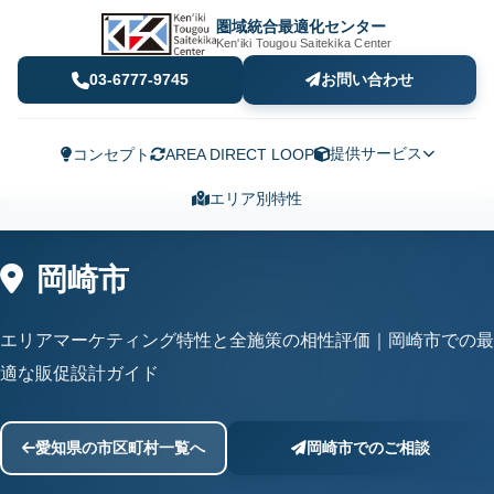
圏域統合最適化センター
Ken'iki Tougou Saitekika Center
03-6777-9745
お問い合わせ
提供サービス
コンセプト
AREA DIRECT LOOP
エリア別特性
岡崎市
エリアマーケティング特性と全施策の相性評価｜岡崎市での最
適な販促設計ガイド
愛知県の市区町村一覧へ
岡崎市でのご相談