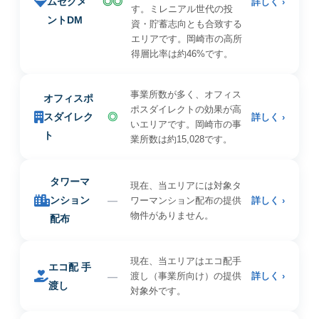
ムセグメ
◎◎
詳しく ›
す。ミレニアル世代の投
ントDM
資・貯蓄志向とも合致する
エリアです。岡崎市の高所
得層比率は約46%です。
事業所数が多く、オフィス
オフィスポ
ポスダイレクトの効果が高
スダイレク
◎
詳しく ›
いエリアです。岡崎市の事
ト
業所数は約15,028です。
タワーマ
現在、当エリアには対象タ
ンション
—
ワーマンション配布の提供
詳しく ›
物件がありません。
配布
現在、当エリアはエコ配手
エコ配 手
—
渡し（事業所向け）の提供
詳しく ›
渡し
対象外です。