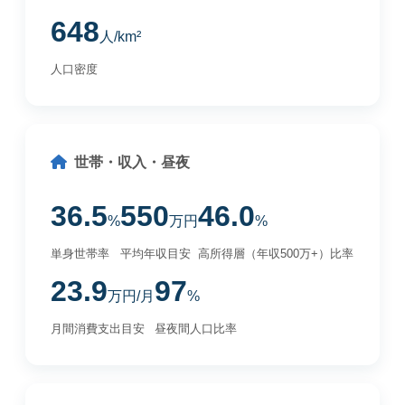
648
人/km²
人口密度
世帯・収入・昼夜
36.5
550
46.0
%
万円
%
単身世帯率
平均年収目安
高所得層（年収500万+）比率
23.9
97
万円/月
%
月間消費支出目安
昼夜間人口比率