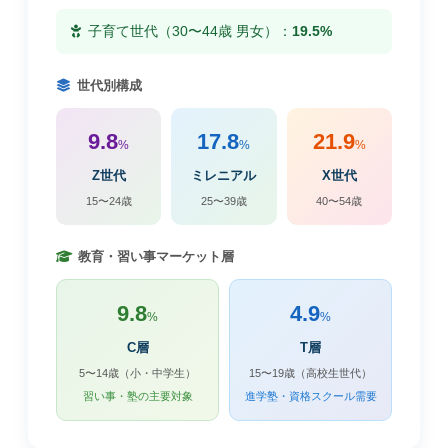
子育て世代（30〜44歳 男女）：
19.5%
世代別構成
9.8
17.8
21.9
%
%
%
Z世代
ミレニアル
X世代
15〜24歳
25〜39歳
40〜54歳
教育・習い事マーケット層
9.8
4.9
%
%
C層
T層
5〜14歳（小・中学生）
15〜19歳（高校生世代）
習い事・塾の主要対象
進学塾・資格スクール需要