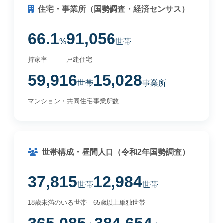
住宅・事業所（国勢調査・経済センサス）
66.1
91,056
%
世帯
持家率
戸建住宅
59,916
15,028
世帯
事業所
マンション・共同住宅
事業所数
世帯構成・昼間人口（令和2年国勢調査）
37,815
12,984
世帯
世帯
18歳未満のいる世帯
65歳以上単独世帯