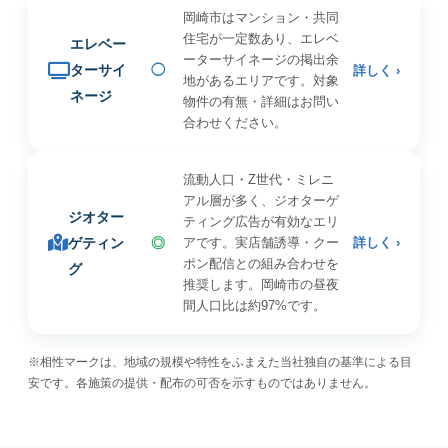
岡崎市はマンション・共同
住宅が一定数あり、エレベ
エレベー
ーターサイネージの掲出余
ターサイ
◯
詳しく ›
地があるエリアです。対象
ネージ
物件の有無・詳細はお問い
合わせください。
流動人口・Z世代・ミレニ
アル層が多く、ジオターゲ
ジオター
ティング広告が有効なエリ
ゲティン
◎
アです。実店舗誘導・クー
詳しく ›
ポン配信との組み合わせを
グ
推奨します。岡崎市の昼夜
間人口比は約97%です。
※相性マークは、地域の規模や特性をふまえた当社独自の基準による目
安です。各施策の提供・配布の可否を示すものではありません。