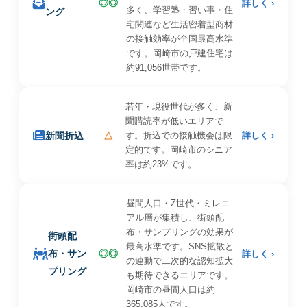
◎◎
詳しく ›
多く、学習塾・習い事・住
ング
宅関連など生活密着型商材
の接触効率が全国最高水準
です。岡崎市の戸建住宅は
約91,056世帯です。
若年・現役世代が多く、新
聞購読率が低いエリアで
新聞折込
△
す。折込での接触機会は限
詳しく ›
定的です。岡崎市のシニア
率は約23%です。
昼間人口・Z世代・ミレニ
アル層が集積し、街頭配
布・サンプリングの効果が
街頭配
最高水準です。SNS拡散と
布・サン
◎◎
詳しく ›
の連動で二次的な認知拡大
プリング
も期待できるエリアです。
岡崎市の昼間人口は約
365,085人です。