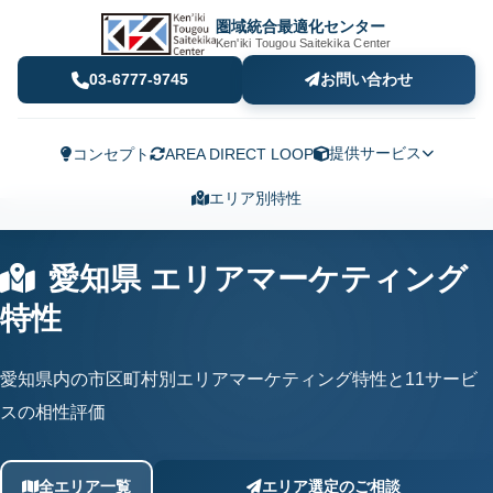
圏域統合最適化センター
Ken'iki Tougou Saitekika Center
03-6777-9745
お問い合わせ
提供サービス
コンセプト
AREA DIRECT LOOP
エリア別特性
愛知県 エリアマーケティング
特性
愛知県内の市区町村別エリアマーケティング特性と11サービ
スの相性評価
全エリア一覧
エリア選定のご相談