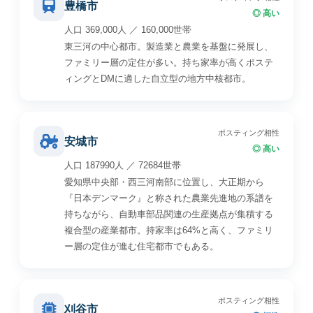
豊橋市
◎ 高い
人口 369,000人 ／ 160,000世帯
東三河の中心都市。製造業と農業を基盤に発展し、
ファミリー層の定住が多い。持ち家率が高くポステ
ィングとDMに適した自立型の地方中核都市。
ポスティング相性
安城市
◎ 高い
人口 187990人 ／ 72684世帯
愛知県中央部・西三河南部に位置し、大正期から
『日本デンマーク』と称された農業先進地の系譜を
持ちながら、自動車部品関連の生産拠点が集積する
複合型の産業都市。持家率は64%と高く、ファミリ
ー層の定住が進む住宅都市でもある。
ポスティング相性
刈谷市