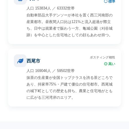
◯ 標準
人口 153834人 ／ 63332世帯
自動車部品大手デンソーが本社を置く西三河南部の
産業都市。昼夜間人口比は121%と流入超過が際立
ち、日中は就業者で賑わう一方、亀城公園（刈谷城
跡）を中心とした住宅地としての顔もあわせ持つ。
ポスティング相性
西尾市
◎ 高い
人口 169046人 ／ 59502世帯
抹茶の生産量が全国トップクラスを誇る茶どころで
あり、持家率75%・戸建て優位の住宅都市。西尾城
の城下町としての歴史も持ち、農業と住宅地がとも
に広がる三河湾岸のエリア。