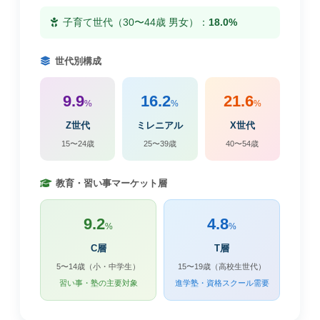
子育て世代（30〜44歳 男女）：
18.0%
世代別構成
9.9
16.2
21.6
%
%
%
Z世代
ミレニアル
X世代
15〜24歳
25〜39歳
40〜54歳
教育・習い事マーケット層
9.2
4.8
%
%
C層
T層
5〜14歳（小・中学生）
15〜19歳（高校生世代）
習い事・塾の主要対象
進学塾・資格スクール需要