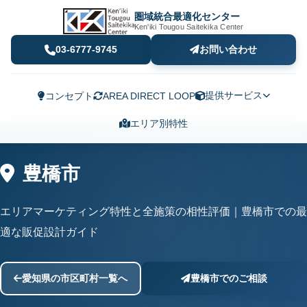
圏域統合最適化センター
Ken'iki Tougou Saitekika Center
03-6777-9745
お問い合わせ
提供サービス
コンセプト
AREA DIRECT LOOP
エリア別特性
豊橋市
エリアマーケティング特性と全施策の相性評価｜豊橋市での最
適な販促設計ガイド
愛知県の市区町村一覧へ
豊橋市でのご相談