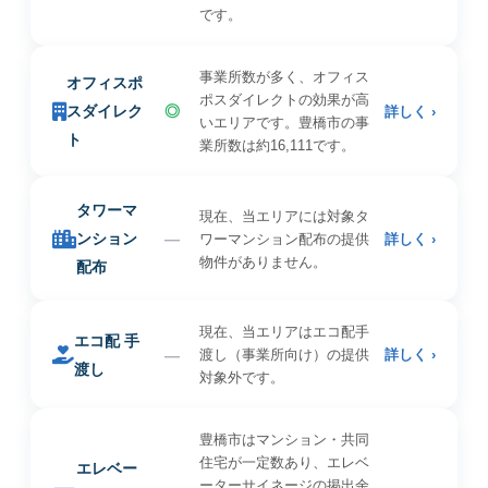
です。
事業所数が多く、オフィス
オフィスポ
ポスダイレクトの効果が高
スダイレク
◎
詳しく ›
いエリアです。豊橋市の事
ト
業所数は約16,111です。
タワーマ
現在、当エリアには対象タ
ンション
—
ワーマンション配布の提供
詳しく ›
物件がありません。
配布
現在、当エリアはエコ配手
エコ配 手
—
渡し（事業所向け）の提供
詳しく ›
渡し
対象外です。
豊橋市はマンション・共同
住宅が一定数あり、エレベ
エレベー
ーターサイネージの掲出余