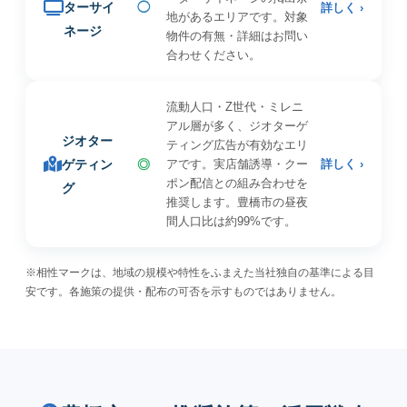
ターサイ
◯
詳しく ›
地があるエリアです。対象
ネージ
物件の有無・詳細はお問い
合わせください。
流動人口・Z世代・ミレニ
アル層が多く、ジオターゲ
ジオター
ティング広告が有効なエリ
ゲティン
◎
アです。実店舗誘導・クー
詳しく ›
ポン配信との組み合わせを
グ
推奨します。豊橋市の昼夜
間人口比は約99%です。
※相性マークは、地域の規模や特性をふまえた当社独自の基準による目
安です。各施策の提供・配布の可否を示すものではありません。