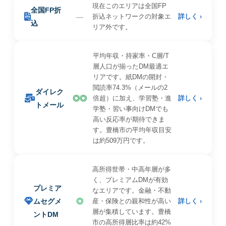
現在このエリアは全国FP
全国FP折
—
折込ネットワークの対象エ
詳しく ›
込
リア外です。
平均年収・持家率・C層/T
層人口が揃ったDM最適エ
リアです。紙DMの開封・
閲読率74.3%（メールの2
ダイレク
◎◎
倍超）に加え、学習塾・進
詳しく ›
トメール
学塾・習い事向けDMでも
高い反応率が期待できま
す。豊橋市の平均年収目安
は約509万円です。
高所得世帯・中高年層が多
く、プレミアムDMが有効
プレミア
なエリアです。金融・不動
ムセグメ
◎
産・保険との親和性が高い
詳しく ›
層が集積しています。豊橋
ントDM
市の高所得層比率は約42%