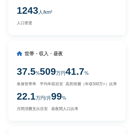
1243
人/km²
人口密度
世帯・収入・昼夜
37.5
509
41.7
%
万円
%
単身世帯率
平均年収目安
高所得層（年収500万+）比率
22.1
99
万円/月
%
月間消費支出目安
昼夜間人口比率