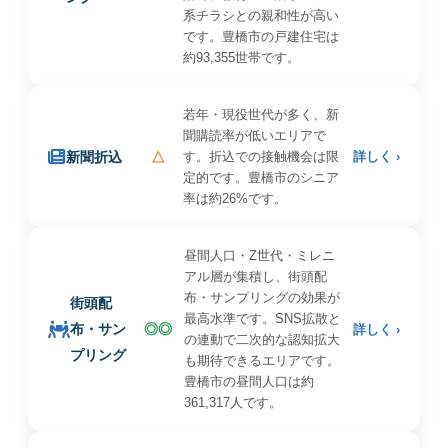
系チラシとの親和性が高い
です。豊橋市の戸建住宅は
約93,355世帯です。
若年・現役世代が多く、新
聞購読率が低いエリアで
新聞折込
△
す。折込での接触機会は限
詳しく ›
定的です。豊橋市のシニア
率は約26%です。
昼間人口・Z世代・ミレニ
アル層が集積し、街頭配
布・サンプリングの効果が
街頭配
最高水準です。SNS拡散と
布・サン
◎◎
詳しく ›
の連動で二次的な認知拡大
プリング
も期待できるエリアです。
豊橋市の昼間人口は約
361,317人です。