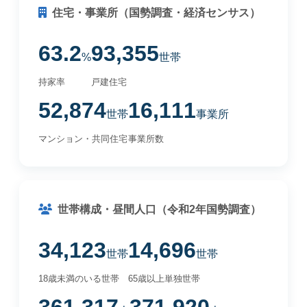
住宅・事業所（国勢調査・経済センサス）
63.2
93,355
%
世帯
持家率
戸建住宅
52,874
16,111
世帯
事業所
マンション・共同住宅
事業所数
世帯構成・昼間人口（令和2年国勢調査）
34,123
14,696
世帯
世帯
18歳未満のいる世帯
65歳以上単独世帯