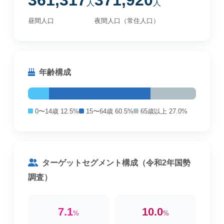
361,317
371,920
人
人
昼間人口
夜間人口（常住人口）
年齢構成
0〜14歳 12.5%
15〜64歳 60.5%
65歳以上 27.0%
ターゲットセグメント構成（令和2年国勢
調査）
7.1
10.0
%
%