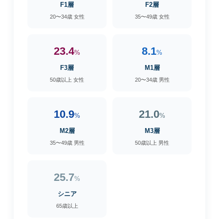
F1層
F2層
20〜34歳 女性
35〜49歳 女性
23.4
8.1
%
%
F3層
M1層
50歳以上 女性
20〜34歳 男性
10.9
21.0
%
%
M2層
M3層
35〜49歳 男性
50歳以上 男性
25.7
%
シニア
65歳以上