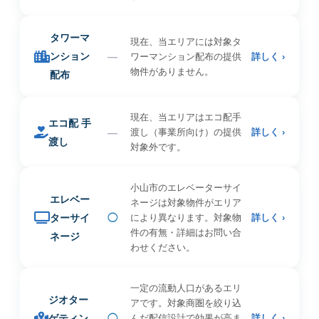
タワーマ
現在、当エリアには対象タ
ンション
—
ワーマンション配布の提供
詳しく ›
物件がありません。
配布
現在、当エリアはエコ配手
エコ配 手
—
渡し（事業所向け）の提供
詳しく ›
渡し
対象外です。
小山市のエレベーターサイ
エレベー
ネージは対象物件がエリア
ターサイ
◯
により異なります。対象物
詳しく ›
件の有無・詳細はお問い合
ネージ
わせください。
一定の流動人口があるエリ
ジオター
アです。対象商圏を絞り込
ゲティン
◯
んだ配信設計で効果が高ま
詳しく ›