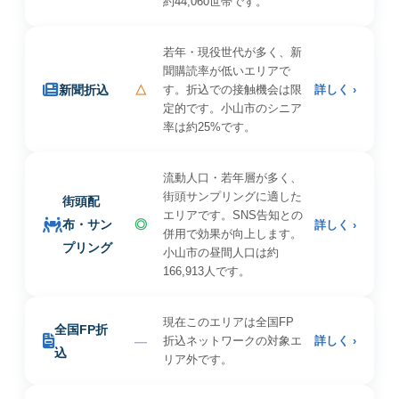
約44,060世帯です。
若年・現役世代が多く、新
聞購読率が低いエリアで
新聞折込
△
す。折込での接触機会は限
詳しく ›
定的です。小山市のシニア
率は約25%です。
流動人口・若年層が多く、
街頭サンプリングに適した
街頭配
エリアです。SNS告知との
布・サン
◎
詳しく ›
併用で効果が向上します。
プリング
小山市の昼間人口は約
166,913人です。
現在このエリアは全国FP
全国FP折
—
折込ネットワークの対象エ
詳しく ›
込
リア外です。