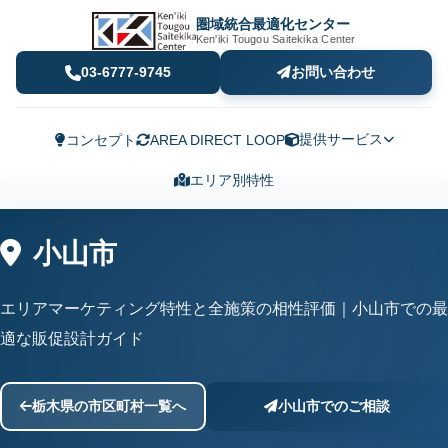
圏域統合最適化センター
Ken'iki Tougou Saitekika Center
03-6777-9745
お問い合わせ
提供サービス
コンセプト
AREA DIRECT LOOP
エリア別特性
小山市
エリアマーケティング特性と全施策の相性評価｜小山市での最
適な販促設計ガイド
栃木県の市区町村一覧へ
小山市でのご相談