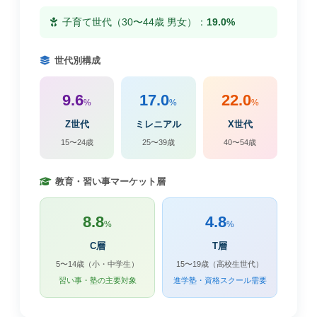
子育て世代（30〜44歳 男女）：
19.0%
世代別構成
9.6
17.0
22.0
%
%
%
Z世代
ミレニアル
X世代
15〜24歳
25〜39歳
40〜54歳
教育・習い事マーケット層
8.8
4.8
%
%
C層
T層
5〜14歳（小・中学生）
15〜19歳（高校生世代）
習い事・塾の主要対象
進学塾・資格スクール需要