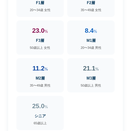
F1層
F2層
20〜34歳 女性
35〜49歳 女性
23.0
8.4
%
%
F3層
M1層
50歳以上 女性
20〜34歳 男性
11.2
21.1
%
%
M2層
M3層
35〜49歳 男性
50歳以上 男性
25.0
%
シニア
65歳以上