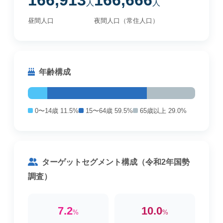
166,913
166,666
人
人
昼間人口
夜間人口（常住人口）
年齢構成
0〜14歳 11.5%
15〜64歳 59.5%
65歳以上 29.0%
ターゲットセグメント構成（令和2年国勢
調査）
7.2
10.0
%
%