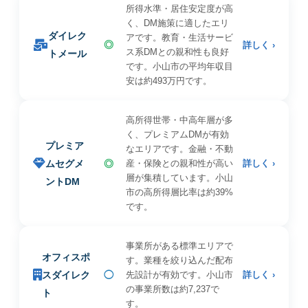
所得水準・居住安定度が高
く、DM施策に適したエリ
ダイレク
アです。教育・生活サービ
◎
詳しく ›
ス系DMとの親和性も良好
トメール
です。小山市の平均年収目
安は約493万円です。
高所得世帯・中高年層が多
く、プレミアムDMが有効
プレミア
なエリアです。金融・不動
ムセグメ
◎
産・保険との親和性が高い
詳しく ›
層が集積しています。小山
ントDM
市の高所得層比率は約39%
です。
事業所がある標準エリアで
オフィスポ
す。業種を絞り込んだ配布
スダイレク
◯
先設計が有効です。小山市
詳しく ›
の事業所数は約7,237で
ト
す。