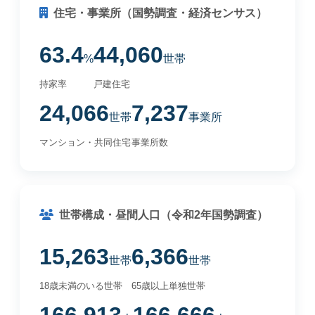
住宅・事業所（国勢調査・経済センサス）
63.4
44,060
%
世帯
持家率
戸建住宅
24,066
7,237
世帯
事業所
マンション・共同住宅
事業所数
世帯構成・昼間人口（令和2年国勢調査）
15,263
6,366
世帯
世帯
18歳未満のいる世帯
65歳以上単独世帯