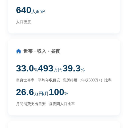
640
人/km²
人口密度
世帯・収入・昼夜
33.0
493
39.3
%
万円
%
単身世帯率
平均年収目安
高所得層（年収500万+）比率
26.6
100
万円/月
%
月間消費支出目安
昼夜間人口比率