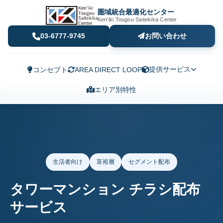
圏域統合最適化センター
Ken'iki Tougou Saitekika Center
03-6777-9745
お問い合わせ
提供サービス
コンセプト
AREA DIRECT LOOP
エリア別特性
生活者向け
富裕層
セグメント配布
タワーマンション チラシ配布
サービス