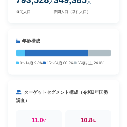
793,528
349,385
人
人
昼間人口
夜間人口（常住人口）
年齢構成
0〜14歳 9.8%
15〜64歳 66.2%
65歳以上 24.0%
ターゲットセグメント構成（令和2年国勢
調査）
11.0
10.8
%
%