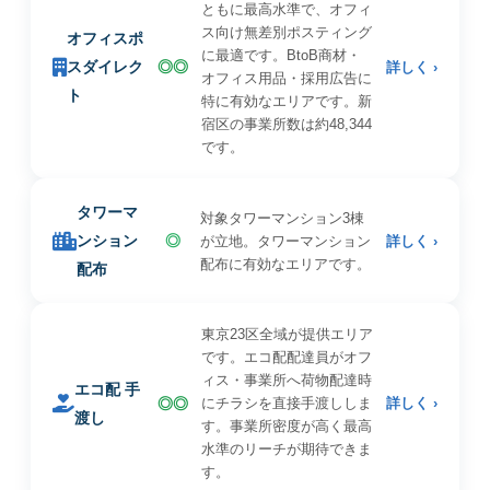
ともに最高水準で、オフィ
ス向け無差別ポスティング
オフィスポ
に最適です。BtoB商材・
スダイレク
◎◎
詳しく ›
オフィス用品・採用広告に
ト
特に有効なエリアです。新
宿区の事業所数は約48,344
です。
タワーマ
対象タワーマンション3棟
ンション
◎
が立地。タワーマンション
詳しく ›
配布に有効なエリアです。
配布
東京23区全域が提供エリア
です。エコ配配達員がオフ
ィス・事業所へ荷物配達時
エコ配 手
◎◎
にチラシを直接手渡ししま
詳しく ›
渡し
す。事業所密度が高く最高
水準のリーチが期待できま
す。