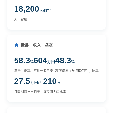
18,200
人/km²
人口密度
世帯・収入・昼夜
58.3
604
48.3
%
万円
%
単身世帯率
平均年収目安
高所得層（年収500万+）比率
27.5
210
万円/月
%
月間消費支出目安
昼夜間人口比率