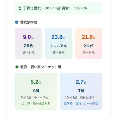
子育て世代（30〜44歳 男女）：
22.8%
世代別構成
9.0
23.8
21.6
%
%
%
Z世代
ミレニアル
X世代
15〜24歳
25〜39歳
40〜54歳
教育・習い事マーケット層
5.2
2.7
%
%
C層
T層
5〜14歳（小・中学生）
15〜19歳（高校生世代）
習い事・塾の主要対象
進学塾・資格スクール需要