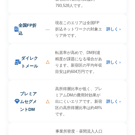
793,528人です。
現在このエリアは全国FP
全国FP折
—
折込ネットワークの対象エ
詳しく ›
込
リア外です。
転居率が高めで、DM到達
ダイレク
精度が課題になる場合があ
△
詳しく ›
ります。新宿区の平均年収
トメール
目安は約604万円です。
高所得層比率が低く、プレ
プレミア
ミアムDMの費用対効果が
ムセグメ
△
出にくいエリアです。新宿
詳しく ›
区の高所得層比率は約48%
ントDM
です。
事業所密度・昼間流入人口