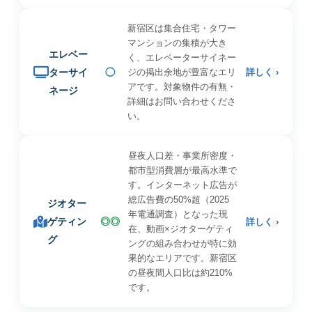
新宿区は集合住宅・タワー
マンションの集積が大き
エレベー
く、エレベーターサイネー
ターサイ
◯
ジの掲出余地が豊富なエリ
詳しく ›
アです。対象物件の有無・
ネージ
詳細はお問い合わせくださ
い。
昼夜人口差・事業所密度・
都市型消費層が最高水準で
す。インターネット広告が
総広告費の50%超（2025
ジオター
年電通調査）となった現
ゲティン
◎◎
詳しく ›
在、動画×ジオターゲティ
グ
ングの組み合わせが特に効
果的なエリアです。新宿区
の昼夜間人口比は約210%
です。