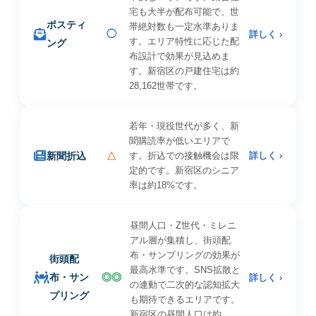
宅も大半が配布可能で、世
ポスティ
帯絶対数も一定水準ありま
◯
詳しく ›
す。エリア特性に応じた配
ング
布設計で効果が見込めま
す。新宿区の戸建住宅は約
28,162世帯です。
若年・現役世代が多く、新
聞購読率が低いエリアで
新聞折込
△
す。折込での接触機会は限
詳しく ›
定的です。新宿区のシニア
率は約18%です。
昼間人口・Z世代・ミレニ
アル層が集積し、街頭配
布・サンプリングの効果が
街頭配
最高水準です。SNS拡散と
布・サン
◎◎
詳しく ›
の連動で二次的な認知拡大
プリング
も期待できるエリアです。
新宿区の昼間人口は約