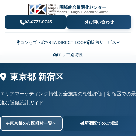
圏域統合最適化センター
Ken'iki Tougou Saitekika Center
03-6777-9745
お問い合わせ
提供サービス
コンセプト
AREA DIRECT LOOP
エリア別特性
東京都 新宿区
エリアマーケティング特性と全施策の相性評価｜新宿区での最
適な販促設計ガイド
東京都の市区町村一覧へ
新宿区でのご相談