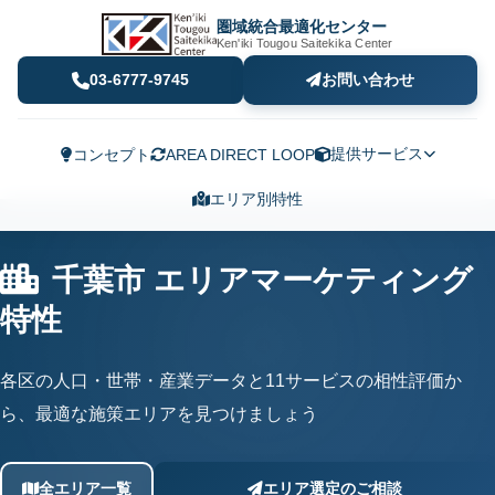
圏域統合最適化センター
Ken'iki Tougou Saitekika Center
03-6777-9745
お問い合わせ
提供サービス
コンセプト
AREA DIRECT LOOP
エリア別特性
千葉市 エリアマーケティング
特性
各区の人口・世帯・産業データと11サービスの相性評価か
ら、最適な施策エリアを見つけましょう
全エリア一覧
エリア選定のご相談