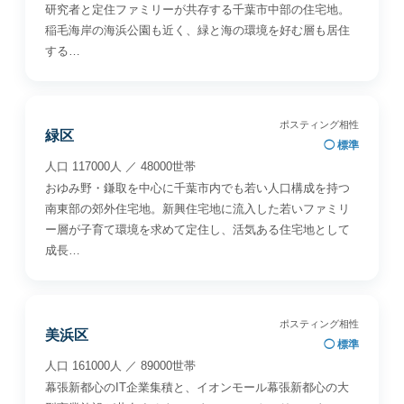
研究者と定住ファミリーが共存する千葉市中部の住宅地。
稲毛海岸の海浜公園も近く、緑と海の環境を好む層も居住
する…
ポスティング相性
緑区
◯ 標準
人口 117000人 ／ 48000世帯
おゆみ野・鎌取を中心に千葉市内でも若い人口構成を持つ
南東部の郊外住宅地。新興住宅地に流入した若いファミリ
ー層が子育て環境を求めて定住し、活気ある住宅地として
成長…
ポスティング相性
美浜区
◯ 標準
人口 161000人 ／ 89000世帯
幕張新都心のIT企業集積と、イオンモール幕張新都心の大