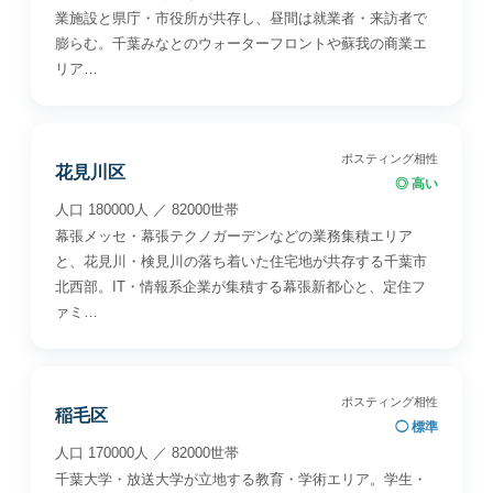
業施設と県庁・市役所が共存し、昼間は就業者・来訪者で
膨らむ。千葉みなとのウォーターフロントや蘇我の商業エ
リア…
ポスティング相性
花見川区
◎ 高い
人口 180000人 ／ 82000世帯
幕張メッセ・幕張テクノガーデンなどの業務集積エリア
と、花見川・検見川の落ち着いた住宅地が共存する千葉市
北西部。IT・情報系企業が集積する幕張新都心と、定住フ
ァミ…
ポスティング相性
稲毛区
◯ 標準
人口 170000人 ／ 82000世帯
千葉大学・放送大学が立地する教育・学術エリア。学生・