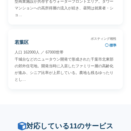
型商業施設が共存するウォーターフロントエリア。タワー
マンションへの高所得層の流入が続き、昼間は就業者・シ
ョ…
ポスティング相性
若葉区
◯ 標準
人口 162000人 ／ 67000世帯
千城台などのニュータウン開発で形成された千葉市北東部
の郊外住宅地。開発当時に入居したファミリー層の高齢化
が進み、シニア比率が上昇している。農地も残るゆったり
とし…
対応している11のサービス