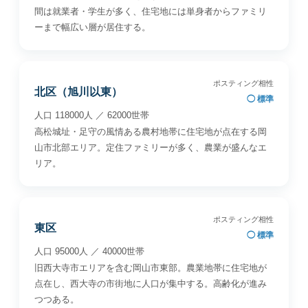
間は就業者・学生が多く、住宅地には単身者からファミリ
ーまで幅広い層が居住する。
ポスティング相性
北区（旭川以東）
◯ 標準
人口 118000人 ／ 62000世帯
高松城址・足守の風情ある農村地帯に住宅地が点在する岡
山市北部エリア。定住ファミリーが多く、農業が盛んなエ
リア。
ポスティング相性
東区
◯ 標準
人口 95000人 ／ 40000世帯
旧西大寺市エリアを含む岡山市東部。農業地帯に住宅地が
点在し、西大寺の市街地に人口が集中する。高齢化が進み
つつある。