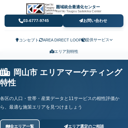
圏域統合最適化センター
Ken'iki Tougou Saitekika Center
03-6777-9745
お問い合わせ
提供サービス
コンセプト
AREA DIRECT LOOP
エリア別特性
岡山市 エリアマーケティング
特性
各区の人口・世帯・産業データと11サービスの相性評価か
ら、最適な施策エリアを見つけましょう
全エリア一覧
エリア選定のご相談