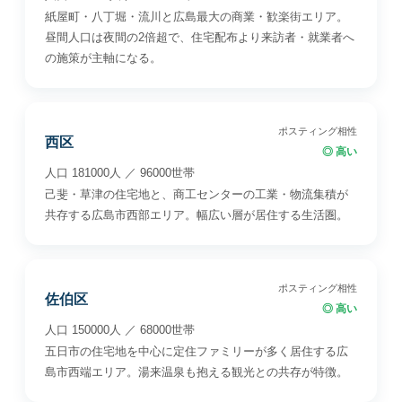
紙屋町・八丁堀・流川と広島最大の商業・歓楽街エリア。
昼間人口は夜間の2倍超で、住宅配布より来訪者・就業者へ
の施策が主軸になる。
ポスティング相性
西区
◎ 高い
人口 181000人 ／ 96000世帯
己斐・草津の住宅地と、商工センターの工業・物流集積が
共存する広島市西部エリア。幅広い層が居住する生活圏。
ポスティング相性
佐伯区
◎ 高い
人口 150000人 ／ 68000世帯
五日市の住宅地を中心に定住ファミリーが多く居住する広
島市西端エリア。湯来温泉も抱える観光との共存が特徴。