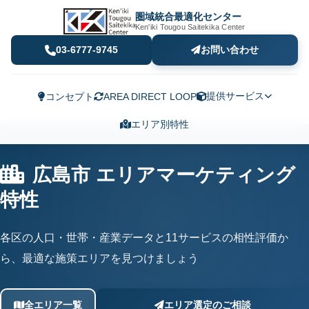
圏域統合最適化センター
Ken'iki Tougou Saitekika Center
03-6777-9745
お問い合わせ
提供サービス
コンセプト
AREA DIRECT LOOP
エリア別特性
広島市 エリアマーケティング
特性
各区の人口・世帯・産業データと11サービスの相性評価か
ら、最適な施策エリアを見つけましょう
全エリア一覧
エリア選定のご相談