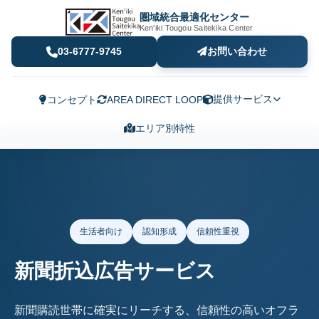
圏域統合最適化センター
Ken'iki Tougou Saitekika Center
03-6777-9745
お問い合わせ
提供サービス
コンセプト
AREA DIRECT LOOP
エリア別特性
生活者向け
認知形成
信頼性重視
新聞折込広告サービス
新聞購読世帯に確実にリーチする、信頼性の高いオフラ