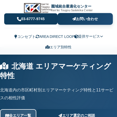
圏域統合最適化センター
Ken'iki Tougou Saitekika Center
03-6777-9745
お問い合わせ
提供サービス
コンセプト
AREA DIRECT LOOP
エリア別特性
北海道 エリアマーケティング
特性
北海道内の市区町村別エリアマーケティング特性と11サービ
スの相性評価
全エリア一覧
エリア選定のご相談