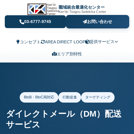
圏域統合最適化センター
Ken'iki Tougou Saitekika Center
03-6777-9745
お問い合わせ
提供サービス
コンセプト
AREA DIRECT LOOP
エリア別特性
BtoB・BtoC両対応
行動促進
ターゲティング
ダイレクトメール（DM）配送
サービス