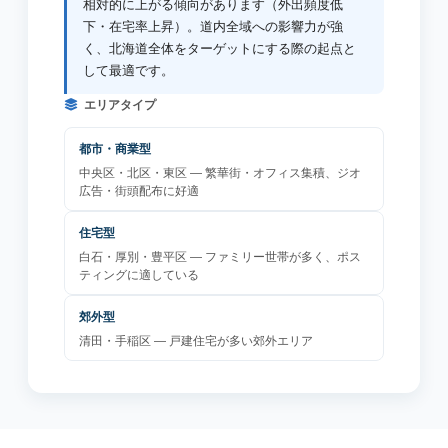
相対的に上がる傾向があります（外出頻度低
下・在宅率上昇）。道内全域への影響力が強
く、北海道全体をターゲットにする際の起点と
して最適です。
エリアタイプ
都市・商業型
中央区・北区・東区 — 繁華街・オフィス集積、ジオ
広告・街頭配布に好適
住宅型
白石・厚別・豊平区 — ファミリー世帯が多く、ポス
ティングに適している
郊外型
清田・手稲区 — 戸建住宅が多い郊外エリア