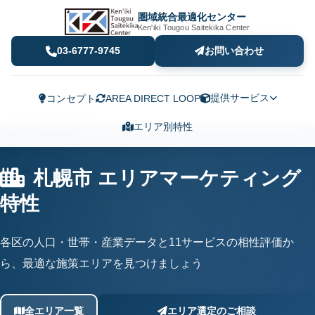
圏域統合最適化センター
Ken'iki Tougou Saitekika Center
03-6777-9745
お問い合わせ
提供サービス
コンセプト
AREA DIRECT LOOP
エリア別特性
札幌市 エリアマーケティング
特性
各区の人口・世帯・産業データと11サービスの相性評価か
ら、最適な施策エリアを見つけましょう
全エリア一覧
エリア選定のご相談