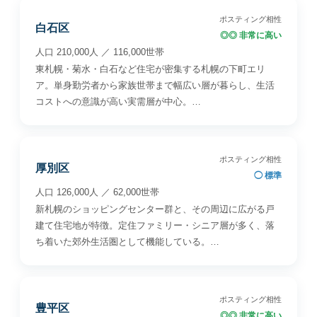
ポスティング相性
白石区
◎◎ 非常に高い
人口 210,000人 ／ 116,000世帯
東札幌・菊水・白石など住宅が密集する札幌の下町エリ
ア。単身勤労者から家族世帯まで幅広い層が暮らし、生活
コストへの意識が高い実需層が中心。…
ポスティング相性
厚別区
◯ 標準
人口 126,000人 ／ 62,000世帯
新札幌のショッピングセンター群と、その周辺に広がる戸
建て住宅地が特徴。定住ファミリー・シニア層が多く、落
ち着いた郊外生活圏として機能している。…
ポスティング相性
豊平区
◎◎ 非常に高い