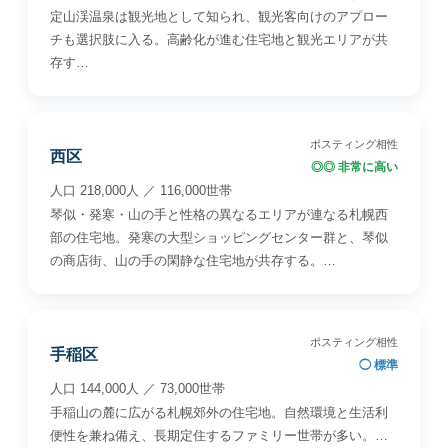
定山渓温泉は観光地として知られ、観光客向けのアプロー
チも選択肢に入る。高齢化が進む住宅地と観光エリアが共
存す…
ポスティング相性
西区
◎◎ 非常に高い
人口 218,000人 ／ 116,000世帯
琴似・発寒・山の手と性格の異なるエリアが連なる札幌西
部の住宅地。発寒の大型ショッピングセンター群と、琴似
の商店街、山の手の閑静な住宅地が共存する。…
ポスティング相性
手稲区
◯ 標準
人口 144,000人 ／ 73,000世帯
手稲山の麓に広がる札幌郊外の住宅地。自然環境と生活利
便性を兼ね備え、長期定住するファミリー世帯が多い。…