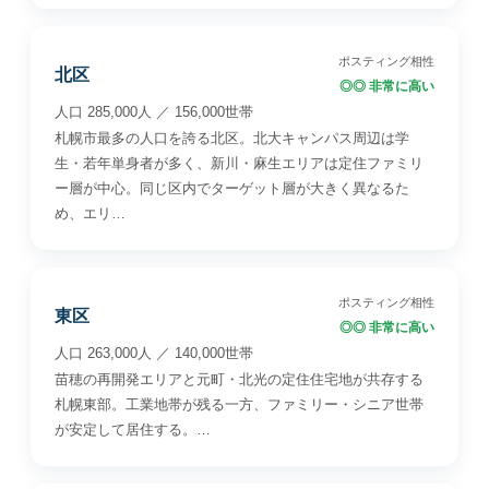
ポスティング相性
北区
◎◎ 非常に高い
人口 285,000人 ／ 156,000世帯
札幌市最多の人口を誇る北区。北大キャンパス周辺は学
生・若年単身者が多く、新川・麻生エリアは定住ファミリ
ー層が中心。同じ区内でターゲット層が大きく異なるた
め、エリ…
ポスティング相性
東区
◎◎ 非常に高い
人口 263,000人 ／ 140,000世帯
苗穂の再開発エリアと元町・北光の定住住宅地が共存する
札幌東部。工業地帯が残る一方、ファミリー・シニア世帯
が安定して居住する。…