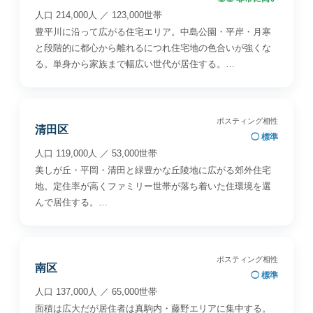
人口 214,000人 ／ 123,000世帯
豊平川に沿って広がる住宅エリア。中島公園・平岸・月寒
と段階的に都心から離れるにつれ住宅地の色合いが強くな
る。単身から家族まで幅広い世代が居住する。…
ポスティング相性
清田区
◯ 標準
人口 119,000人 ／ 53,000世帯
美しが丘・平岡・清田と緑豊かな丘陵地に広がる郊外住宅
地。定住率が高くファミリー世帯が落ち着いた住環境を選
んで居住する。…
ポスティング相性
南区
◯ 標準
人口 137,000人 ／ 65,000世帯
面積は広大だが居住者は真駒内・藤野エリアに集中する。