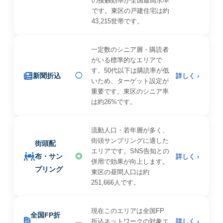
の接触効率が全国最高水準
です。東区の戸建住宅は約
43,215世帯です。
一定数のシニア層・購読者
がいる標準的なエリアで
す。50代以下は購読率が低
新聞折込
◯
詳しく ›
いため、ターゲット設定が
重要です。東区のシニア率
は約26%です。
流動人口・若年層が多く、
街頭サンプリングに適した
街頭配
エリアです。SNS告知との
布・サン
◎
詳しく ›
併用で効果が向上します。
プリング
東区の昼間人口は約
251,666人です。
現在このエリアは全国FP
全国FP折
—
折込ネットワークの対象エ
詳しく ›