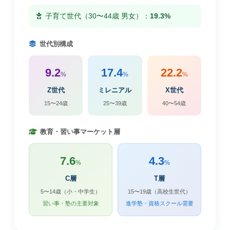
子育て世代（30〜44歳 男女）：
19.3%
世代別構成
9.2
17.4
22.2
%
%
%
Z世代
ミレニアル
X世代
15〜24歳
25〜39歳
40〜54歳
教育・習い事マーケット層
7.6
4.3
%
%
C層
T層
5〜14歳（小・中学生）
15〜19歳（高校生世代）
習い事・塾の主要対象
進学塾・資格スクール需要