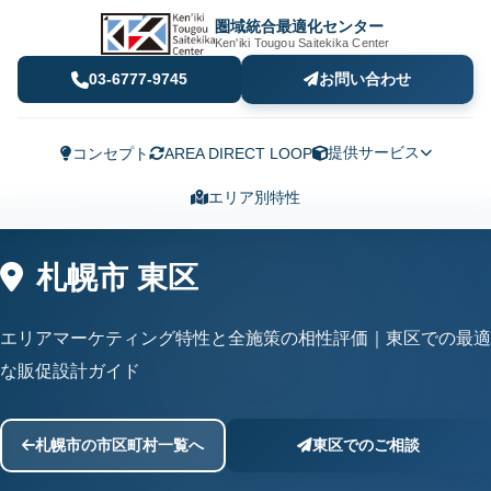
圏域統合最適化センター
Ken'iki Tougou Saitekika Center
03-6777-9745
お問い合わせ
提供サービス
コンセプト
AREA DIRECT LOOP
エリア別特性
札幌市 東区
エリアマーケティング特性と全施策の相性評価｜東区での最適
な販促設計ガイド
札幌市の市区町村一覧へ
東区でのご相談