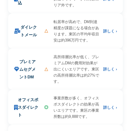
込
リア外です。
転居率が高めで、DM到達
ダイレク
精度が課題になる場合があ
△
詳しく ›
ります。東区の平均年収目
トメール
安は約396万円です。
高所得層比率が低く、プレ
プレミア
ミアムDMの費用対効果が
ムセグメ
△
出にくいエリアです。東区
詳しく ›
の高所得層比率は約27%で
ントDM
す。
事業所数が多く、オフィス
オフィスポ
ポスダイレクトの効果が高
スダイレク
◎
詳しく ›
いエリアです。東区の事業
ト
所数は約9,888です。