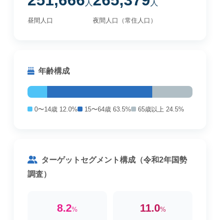
251,666
265,379
人
人
昼間人口
夜間人口（常住人口）
年齢構成
0〜14歳 12.0%
15〜64歳 63.5%
65歳以上 24.5%
ターゲットセグメント構成（令和2年国勢
調査）
8.2
11.0
%
%