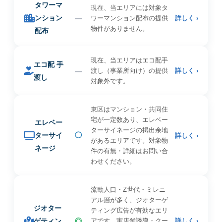
タワーマ
現在、当エリアには対象タ
ンション
—
ワーマンション配布の提供
詳しく ›
物件がありません。
配布
現在、当エリアはエコ配手
エコ配 手
—
渡し（事業所向け）の提供
詳しく ›
渡し
対象外です。
東区はマンション・共同住
宅が一定数あり、エレベー
エレベー
ターサイネージの掲出余地
ターサイ
◯
詳しく ›
があるエリアです。対象物
ネージ
件の有無・詳細はお問い合
わせください。
流動人口・Z世代・ミレニ
アル層が多く、ジオターゲ
ジオター
ティング広告が有効なエリ
ゲティン
◎
アです。実店舗誘導・クー
詳しく ›