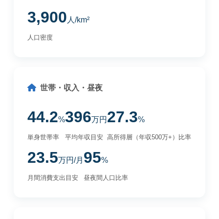
3,900
人/km²
人口密度
世帯・収入・昼夜
44.2
396
27.3
%
万円
%
単身世帯率
平均年収目安
高所得層（年収500万+）比率
23.5
95
万円/月
%
月間消費支出目安
昼夜間人口比率