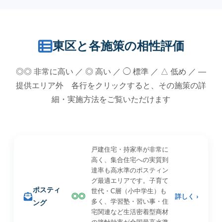
東区と各施策の相性評価
◎◎ 非常に高い ／ ◎ 高い ／ ◯ 標準 ／ △ 低め ／ —
提供エリア外 各行をクリックすると、その施策の詳
細・実施方法をご覧いただけます
戸建住宅・持家率が非常に
高く、集合住宅への実質到
達率も高水準のポスティン
グ最適エリアです。子育て
ポスティ
世代・C層（小中学生）も
◎◎
詳しく ›
多く、学習塾・習い事・住
ング
宅関連など生活密着型商材