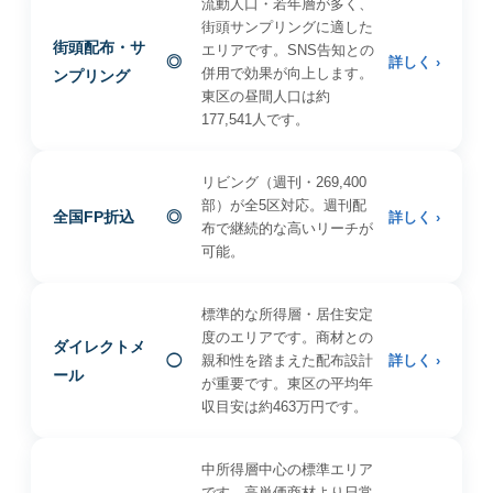
流動人口・若年層が多く、
街頭サンプリングに適した
街頭配布・サ
エリアです。SNS告知との
◎
詳しく ›
併用で効果が向上します。
ンプリング
東区の昼間人口は約
177,541人です。
リビング（週刊・269,400
部）が全5区対応。週刊配
全国FP折込
◎
詳しく ›
布で継続的な高いリーチが
可能。
標準的な所得層・居住安定
度のエリアです。商材との
ダイレクトメ
◯
親和性を踏まえた配布設計
詳しく ›
ール
が重要です。東区の平均年
収目安は約463万円です。
中所得層中心の標準エリア
です。高単価商材より日常