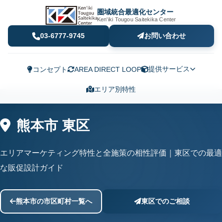
圏域統合最適化センター
Ken'iki Tougou Saitekika Center
03-6777-9745
お問い合わせ
提供サービス
コンセプト
AREA DIRECT LOOP
エリア別特性
熊本市 東区
エリアマーケティング特性と全施策の相性評価｜東区での最適
な販促設計ガイド
熊本市の市区町村一覧へ
東区でのご相談