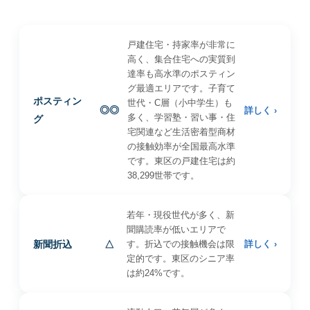
戸建住宅・持家率が非常に
高く、集合住宅への実質到
達率も高水準のポスティン
グ最適エリアです。子育て
ポスティン
世代・C層（小中学生）も
◎◎
詳しく ›
多く、学習塾・習い事・住
グ
宅関連など生活密着型商材
の接触効率が全国最高水準
です。東区の戸建住宅は約
38,299世帯です。
若年・現役世代が多く、新
聞購読率が低いエリアで
新聞折込
△
す。折込での接触機会は限
詳しく ›
定的です。東区のシニア率
は約24%です。