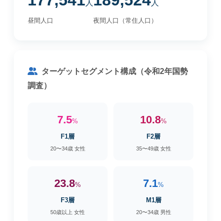
177,541
189,524
人
人
昼間人口
夜間人口（常住人口）
ターゲットセグメント構成（令和2年国勢
調査）
7.5
10.8
%
%
F1層
F2層
20〜34歳 女性
35〜49歳 女性
23.8
7.1
%
%
F3層
M1層
50歳以上 女性
20〜34歳 男性