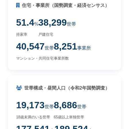
住宅・事業所（国勢調査・経済センサス）
51.4
38,299
%
世帯
持家率
戸建住宅
40,547
8,251
世帯
事業所
マンション・共同住宅
事業所数
世帯構成・昼間人口（令和2年国勢調査）
19,173
8,686
世帯
世帯
18歳未満のいる世帯
65歳以上単独世帯