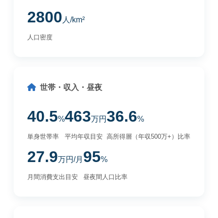
2800
人/km²
人口密度
世帯・収入・昼夜
40.5
463
36.6
%
万円
%
単身世帯率
平均年収目安
高所得層（年収500万+）比率
27.9
95
万円/月
%
月間消費支出目安
昼夜間人口比率