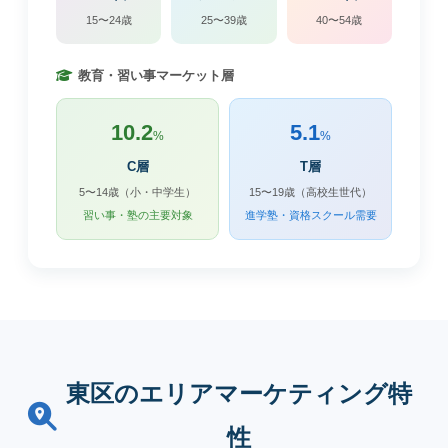
15〜24歳
25〜39歳
40〜54歳
教育・習い事マーケット層
10.2
5.1
%
%
C層
T層
5〜14歳（小・中学生）
15〜19歳（高校生世代）
習い事・塾の主要対象
進学塾・資格スクール需要
東区のエリアマーケティング特
性