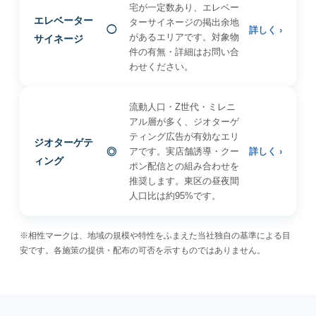
宅が一定数あり、エレベー
エレベーター
ターサイネージの掲出余地
◯
詳しく ›
があるエリアです。対象物
サイネージ
件の有無・詳細はお問い合
わせください。
流動人口・Z世代・ミレニ
アル層が多く、ジオターゲ
ティング広告が有効なエリ
ジオターゲテ
◎
アです。実店舗誘導・クー
詳しく ›
ィング
ポン配信との組み合わせを
推奨します。東区の昼夜間
人口比は約95%です。
※相性マークは、地域の規模や特性をふまえた当社独自の基準による目
安です。各施策の提供・配布の可否を示すものではありません。