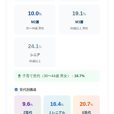
10.0
19.1
%
%
M2層
M3層
35〜49歳 男性
50歳以上 男性
24.1
%
シニア
65歳以上
子育て世代（30〜44歳 男女）：
18.7%
世代別構成
9.6
16.4
20.7
%
%
%
Z世代
ミレニアル
X世代