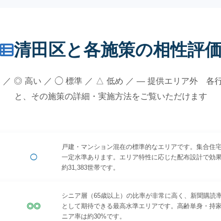
清田区と各施策の相性評
 ／ ◎ 高い ／ ◯ 標準 ／ △ 低め ／ — 提供エリア外 
と、その施策の詳細・実施方法をご覧いただけます
戸建・マンション混在の標準的なエリアです。集合住
◯
一定水準あります。エリア特性に応じた配布設計で効
約31,383世帯です。
シニア層（65歳以上）の比率が非常に高く、新聞購読
◎◎
として期待できる最高水準エリアです。高齢単身・持
ニア率は約30%です。