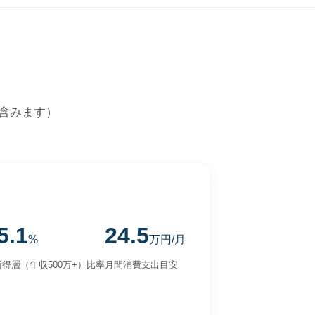
含みます）
5.1
24.5
%
万円/月
得層（年収500万+）比率
月間消費支出目安