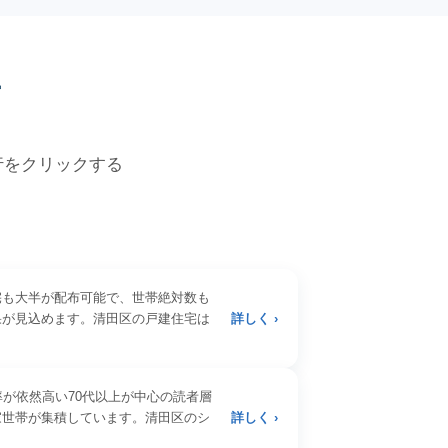
価
各行をクリックする
宅も大半が配布可能で、世帯絶対数も
果が見込めます。清田区の戸建住宅は
詳しく ›
率が依然高い70代以上が中心の読者層
家世帯が集積しています。清田区のシ
詳しく ›