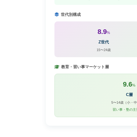
世代別構成
8.9
%
Z世代
15〜24歳
教育・習い事マーケット層
9.6
%
C層
5〜14歳（小・
習い事・塾の主