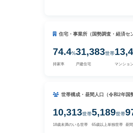
住宅・事業所（国勢調査・経済セ
74.4
31,383
13,
%
世帯
持家率
戸建住宅
マンショ
世帯構成・昼間人口（令和2年国
10,313
5,189
9
世帯
世帯
18歳未満のいる世帯
65歳以上単独世帯
昼間