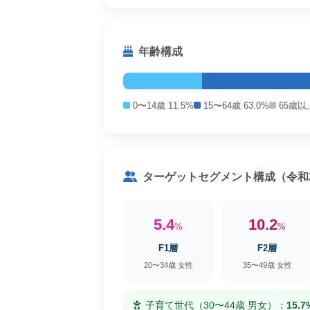
年齢構成
0〜14歳 11.5%
15〜64歳 63.0%
65歳以上
ターゲットセグメント構成（令和
5.4
10.2
%
%
F1層
F2層
20〜34歳 女性
35〜49歳 女性
子育て世代（30〜44歳 男女）：
15.7