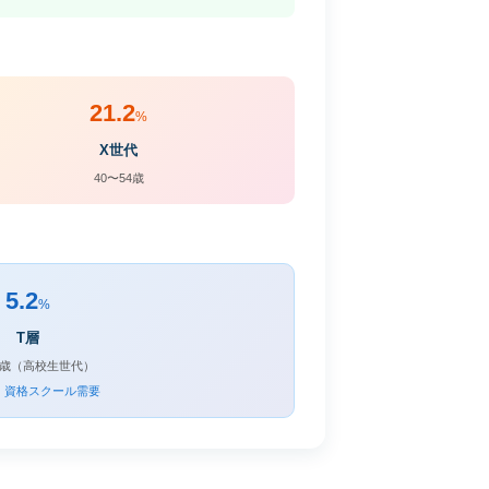
21.2
%
X世代
40〜54歳
5.2
%
T層
19歳（高校生世代）
・資格スクール需要