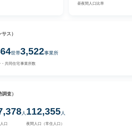
昼夜間人口比率
ンサス）
464
3,522
世帯
事業所
ン・共同住宅
事業所数
勢調査）
7,378
112,355
人
人
人口
夜間人口（常住人口）