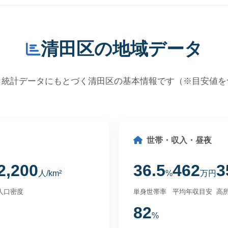
清田区の地域データ
・統計データにもとづく清田区の基本情報です（※目安値を
世帯・収入・昼夜
2,200
36.5
462
3
人/km²
%
万円
人口密度
単身世帯率
平均年収目安
高所
82
%