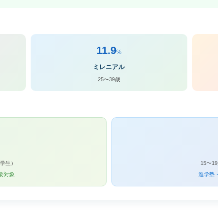
11.9
%
ミレニアル
25〜39歳
中学生）
15〜
要対象
進学塾