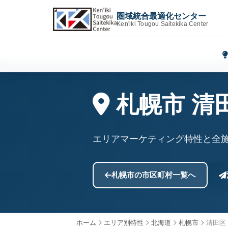
圏域統合最適化センター
Ken'iki Tougou Saitekika Center
札幌市 清
エリアマーケティング特性と全
札幌市の市区町村一覧へ
ホーム
エリア別特性
北海道
札幌市
清田区