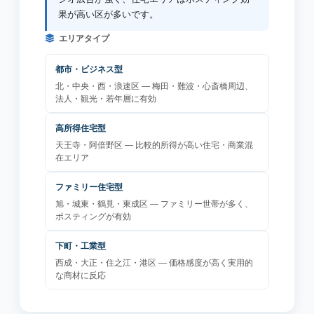
果が高い区が多いです。
エリアタイプ
都市・ビジネス型
北・中央・西・浪速区 — 梅田・難波・心斎橋周辺、
法人・観光・若年層に有効
高所得住宅型
天王寺・阿倍野区 — 比較的所得が高い住宅・商業混
在エリア
ファミリー住宅型
旭・城東・鶴見・東成区 — ファミリー世帯が多く、
ポスティングが有効
下町・工業型
西成・大正・住之江・港区 — 価格感度が高く実用的
な商材に反応