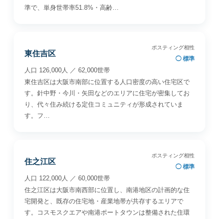
準で、単身世帯率51.8%・高齢…
ポスティング相性
東住吉区
◯ 標準
人口 126,000人 ／ 62,000世帯
東住吉区は大阪市南部に位置する人口密度の高い住宅区で
す。針中野・今川・矢田などのエリアに住宅が密集してお
り、代々住み続ける定住コミュニティが形成されていま
す。フ…
ポスティング相性
住之江区
◯ 標準
人口 122,000人 ／ 60,000世帯
住之江区は大阪市南西部に位置し、南港地区の計画的な住
宅開発と、既存の住宅地・産業地帯が共存するエリアで
す。コスモスクエアや南港ポートタウンは整備された住環