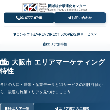
圏域統合最適化センター
Ken'iki Tougou Saitekika Center
03-6777-9745
お問い合わせ
提供サービス
コンセプト
AREA DIRECT LOOP
エリア別特性
大阪市 エリアマーケティング
特性
各区の人口・世帯・産業データと11サービスの相性評価か
ら、最適な施策エリアを見つけましょう
全エリア一覧
エリア選定のご相談