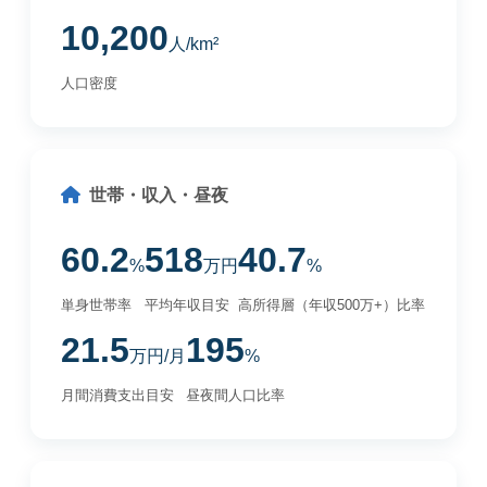
10,200
人/km²
人口密度
世帯・収入・昼夜
60.2
518
40.7
%
万円
%
単身世帯率
平均年収目安
高所得層（年収500万+）比率
21.5
195
万円/月
%
月間消費支出目安
昼夜間人口比率