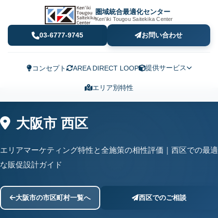
圏域統合最適化センター
Ken'iki Tougou Saitekika Center
03-6777-9745
お問い合わせ
提供サービス
コンセプト
AREA DIRECT LOOP
エリア別特性
大阪市 西区
エリアマーケティング特性と全施策の相性評価｜西区での最適
な販促設計ガイド
大阪市の市区町村一覧へ
西区でのご相談