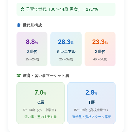
子育て世代（30〜44歳 男女）：
27.7%
世代別構成
8.8
28.3
23.3
%
%
%
Z世代
ミレニアル
X世代
15〜24歳
25〜39歳
40〜54歳
教育・習い事マーケット層
7.0
2.8
%
%
C層
T層
5〜14歳（小・中学生）
15〜19歳（高校生世代）
習い事・塾の主要対象
進学塾・資格スクール需要