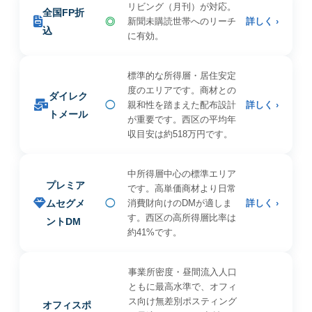
リビング（月刊）が対応。
全国FP折
◎
新聞未購読世帯へのリーチ
詳しく ›
込
に有効。
標準的な所得層・居住安定
度のエリアです。商材との
ダイレク
◯
親和性を踏まえた配布設計
詳しく ›
トメール
が重要です。西区の平均年
収目安は約518万円です。
中所得層中心の標準エリア
プレミア
です。高単価商材より日常
ムセグメ
◯
消費財向けのDMが適しま
詳しく ›
す。西区の高所得層比率は
ントDM
約41%です。
事業所密度・昼間流入人口
ともに最高水準で、オフィ
ス向け無差別ポスティング
オフィスポ