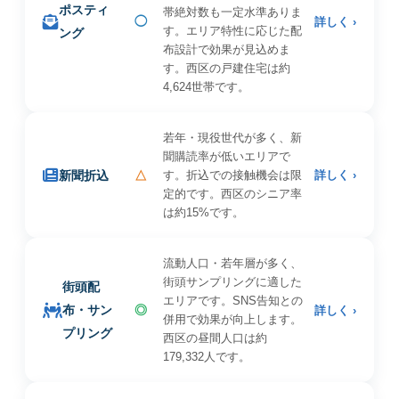
ポスティ
帯絶対数も一定水準ありま
◯
詳しく ›
す。エリア特性に応じた配
ング
布設計で効果が見込めま
す。西区の戸建住宅は約
4,624世帯です。
若年・現役世代が多く、新
聞購読率が低いエリアで
新聞折込
△
す。折込での接触機会は限
詳しく ›
定的です。西区のシニア率
は約15%です。
流動人口・若年層が多く、
街頭サンプリングに適した
街頭配
エリアです。SNS告知との
布・サン
◎
詳しく ›
併用で効果が向上します。
プリング
西区の昼間人口は約
179,332人です。