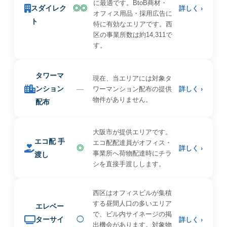
に最適です。BtoB商材・
スダイレク
◎◎
詳しく ›
オフィス用品・採用広告に
ト
特に有効なエリアです。西
区の事業所数は約14,311で
す。
タワーマ
現在、当エリアには対象タ
ンション
—
ワーマンション配布の提供
詳しく ›
物件がありません。
配布
大阪市が提供エリアです。
エコ配 手
エコ配配達員がオフィス・
◎
詳しく ›
事業所へ荷物配達時にチラ
渡し
シを直接手渡しします。
西区はオフィスビルが集積
する昼間人口の多いエリア
エレベー
で、ビル内サイネージの掲
ターサイ
◯
詳しく ›
出機会があります。対象物