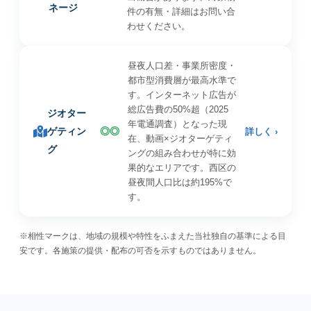
ネージ
件の有無・詳細はお問い合
わせください。
昼夜人口差・事業所密度・
都市型消費層が最高水準で
す。インターネット広告が
総広告費の50%超（2025
ジオター
年電通調査）となった現
ゲティン
◎◎
詳しく ›
在、動画×ジオターゲティ
グ
ングの組み合わせが特に効
果的なエリアです。西区の
昼夜間人口比は約195%で
す。
※相性マークは、地域の規模や特性をふまえた当社独自の基準による目
安です。各施策の提供・配布の可否を示すものではありません。