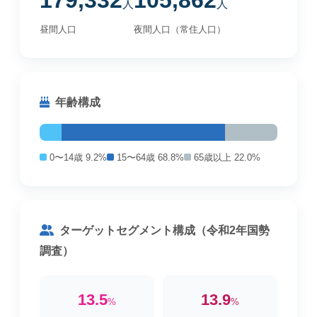
179,332
105,862
人
人
昼間人口
夜間人口（常住人口）
年齢構成
0〜14歳 9.2%
15〜64歳 68.8%
65歳以上 22.0%
ターゲットセグメント構成（令和2年国勢
調査）
13.5
13.9
%
%