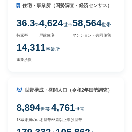
住宅・事業所（国勢調査・経済センサス）
36.3
4,624
58,564
%
世帯
世帯
持家率
戸建住宅
マンション・共同住宅
14,311
事業所
事業所数
世帯構成・昼間人口（令和2年国勢調査）
8,894
4,761
世帯
世帯
18歳未満のいる世帯
65歳以上単独世帯