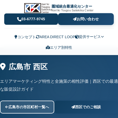
圏域統合最適化センター
Ken'iki Tougou Saitekika Center
03-6777-9745
お問い合わせ
提供サービス
コンセプト
AREA DIRECT LOOP
エリア別特性
広島市 西区
エリアマーケティング特性と全施策の相性評価｜西区での最適
な販促設計ガイド
広島市の市区町村一覧へ
西区でのご相談