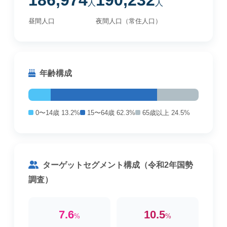
186,974
190,232
人
人
昼間人口
夜間人口（常住人口）
年齢構成
0〜14歳 13.2%
15〜64歳 62.3%
65歳以上 24.5%
ターゲットセグメント構成（令和2年国勢
調査）
7.6
10.5
%
%