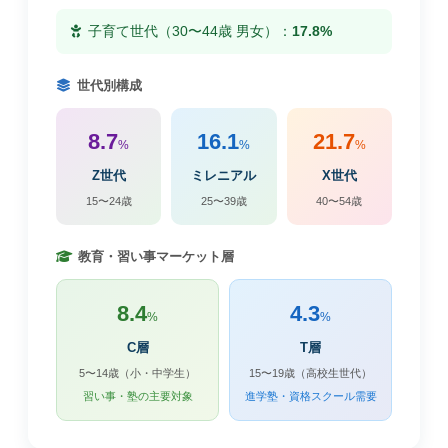
子育て世代（30〜44歳 男女）：
17.8%
世代別構成
8.7
16.1
21.7
%
%
%
Z世代
ミレニアル
X世代
15〜24歳
25〜39歳
40〜54歳
教育・習い事マーケット層
8.4
4.3
%
%
C層
T層
5〜14歳（小・中学生）
15〜19歳（高校生世代）
習い事・塾の主要対象
進学塾・資格スクール需要