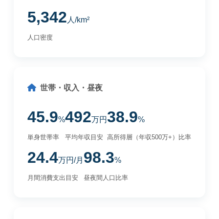
5,342
人/km²
人口密度
世帯・収入・昼夜
45.9
492
38.9
%
万円
%
単身世帯率
平均年収目安
高所得層（年収500万+）比率
24.4
98.3
万円/月
%
月間消費支出目安
昼夜間人口比率