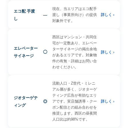
現在、当エリアはエコ配手
エコ配 手渡
—
渡し（事業所向け）の提供
詳しく ›
し
対象外です。
西区はマンション・共同住
宅が一定数あり、エレベー
エレベーター
ターサイネージの掲出余地
◯
詳しく ›
があるエリアです。対象物
サイネージ
件の有無・詳細はお問い合
わせください。
流動人口・Z世代・ミレニ
アル層が多く、ジオターゲ
ティング広告が有効なエリ
ジオターゲテ
◎
アです。実店舗誘導・クー
詳しく ›
ィング
ポン配信との組み合わせを
推奨します。西区の昼夜間
人口比は約98%です。