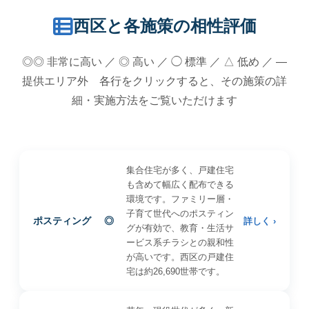
西区と各施策の相性評価
◎◎ 非常に高い ／ ◎ 高い ／ ◯ 標準 ／ △ 低め ／ —
提供エリア外 各行をクリックすると、その施策の詳
細・実施方法をご覧いただけます
集合住宅が多く、戸建住宅
も含めて幅広く配布できる
環境です。ファミリー層・
子育て世代へのポスティン
ポスティング
◎
詳しく ›
グが有効で、教育・生活サ
ービス系チラシとの親和性
が高いです。西区の戸建住
宅は約26,690世帯です。