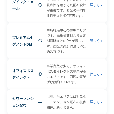
ダイレクトメ
◯
親和性を踏まえた配布設計
詳しく ›
ール
が重要です。西区の平均年
収目安は約492万円です。
中所得層中心の標準エリア
です。高単価商材より日常
プレミアムセ
◯
消費財向けのDMが適しま
詳しく ›
グメントDM
す。西区の高所得層比率は
約39%です。
事業所数が多く、オフィス
オフィスポス
ポスダイレクトの効果が高
◎
詳しく ›
いエリアです。西区の事業
ダイレクト
所数は約9,966です。
現在、当エリアには対象タ
タワーマンシ
—
ワーマンション配布の提供
詳しく ›
ョン配布
物件がありません。