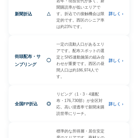
若年・現役世代が多く、新
聞購読率が低いエリアで
新聞折込
△
す。折込での接触機会は限
詳しく ›
定的です。西区のシニア率
は約23%です。
一定の流動人口があるエリ
アです。配布スポットの選
街頭配布・サ
定とSNS連動施策の組み合
◯
詳しく ›
わせが重要です。西区の昼
ンプリング
間人口は約186,974人で
す。
リビング（1・3・4週配
布・176,730部）が全区対
全国FP折込
◎
詳しく ›
応。高い浸透率で新聞未購
読世帯にリーチ。
標準的な所得層・居住安定
度のエリアです。商材との