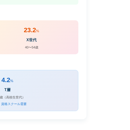
23.2
%
X世代
40〜54歳
4.2
%
T層
19歳（高校生世代）
・資格スクール需要