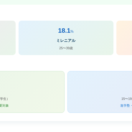
18.1
%
ミレニアル
25〜39歳
中学生）
15〜
要対象
進学塾