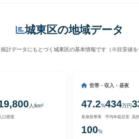
城東区の地域データ
・統計データにもとづく城東区の基本情報です（※目安値を
世帯・収入・昼夜
19,800
47.2
434
3
人/km²
%
万円
人口密度
単身世帯率
平均年収目安
高所
100
%