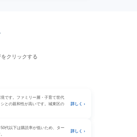
価
各行をクリックする
環境です。ファミリー層・子育て世代
ラシとの親和性が高いです。城東区の
詳しく ›
50代以下は購読率が低いため、ター
詳しく ›
す。