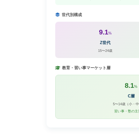
世代別構成
9.1
%
Z世代
15〜24歳
教育・習い事マーケット層
8.1
%
C層
5〜14歳（小・
習い事・塾の主