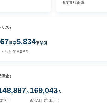
昼夜間人口比率
ンサス）
467
5,834
世帯
事業所
ン・共同住宅
事業所数
勢調査）
148,887
169,043
人
人
昼間人口
夜間人口（常住人口）