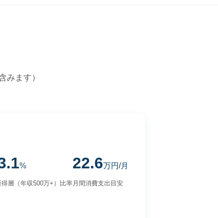
含みます）
3.1
22.6
%
万円/月
得層（年収500万+）比率
月間消費支出目安