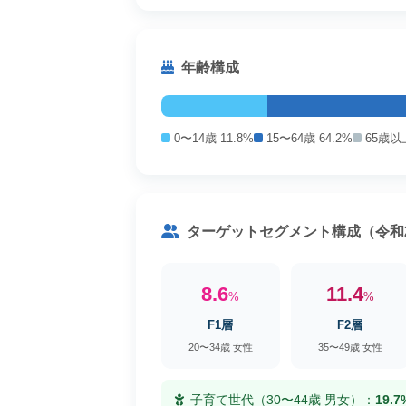
年齢構成
0〜14歳 11.8%
15〜64歳 64.2%
65歳以上
ターゲットセグメント構成（令和
8.6
11.4
%
%
F1層
F2層
20〜34歳 女性
35〜49歳 女性
子育て世代（30〜44歳 男女）：
19.7