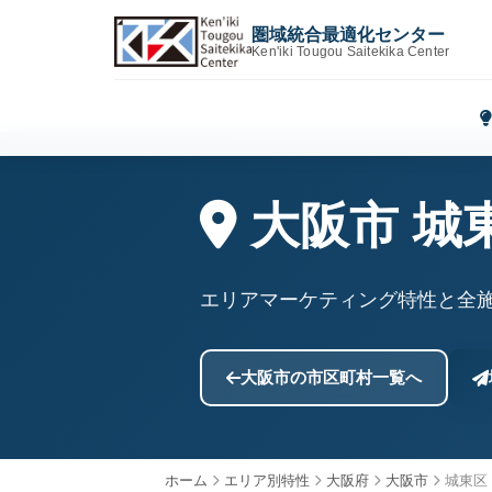
圏域統合最適化センター
Ken'iki Tougou Saitekika Center
大阪市 城
エリアマーケティング特性と全
大阪市の市区町村一覧へ
ホーム
エリア別特性
大阪府
大阪市
城東区