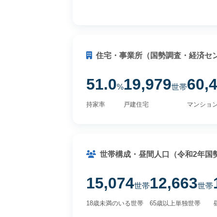
住宅・事業所（国勢調査・経済セ
51.0
19,979
60,
%
世帯
持家率
戸建住宅
マンショ
世帯構成・昼間人口（令和2年国
15,074
12,663
世帯
世帯
18歳未満のいる世帯
65歳以上単独世帯