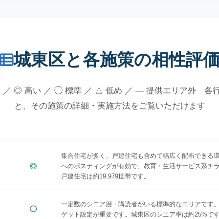
城東区と各施策の相性評
 ／ ◎ 高い ／ ◯ 標準 ／ △ 低め ／ — 提供エリア外 
と、その施策の詳細・実施方法をご覧いただけます
集合住宅が多く、戸建住宅も含めて幅広く配布できる
◎
へのポスティングが有効で、教育・生活サービス系チ
戸建住宅は約19,979世帯です。
一定数のシニア層・購読者がいる標準的なエリアです。
◯
ゲット設定が重要です。城東区のシニア率は約25%で