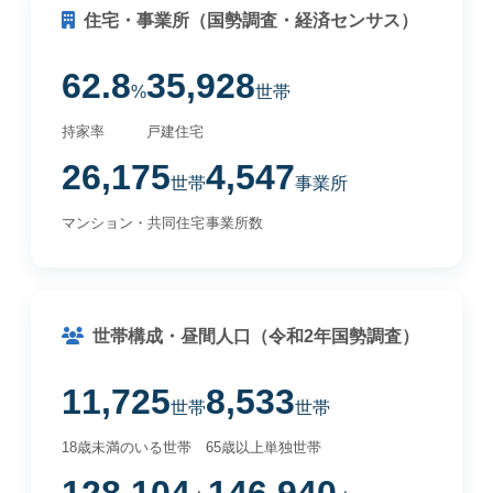
住宅・事業所（国勢調査・経済センサス）
62.8
35,928
%
世帯
持家率
戸建住宅
26,175
4,547
世帯
事業所
マンション・共同住宅
事業所数
世帯構成・昼間人口（令和2年国勢調査）
11,725
8,533
世帯
世帯
18歳未満のいる世帯
65歳以上単独世帯