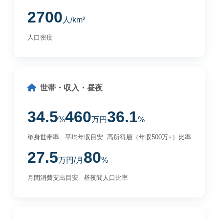
2700
人/km²
人口密度
世帯・収入・昼夜
34.5
460
36.1
%
万円
%
単身世帯率
平均年収目安
高所得層（年収500万+）比率
27.5
80
万円/月
%
月間消費支出目安
昼夜間人口比率