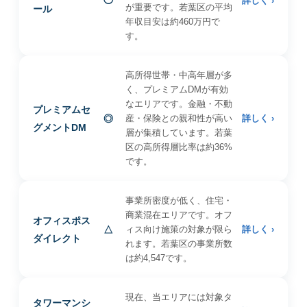
◯
詳しく ›
が重要です。若葉区の平均
ール
年収目安は約460万円で
す。
高所得世帯・中高年層が多
く、プレミアムDMが有効
なエリアです。金融・不動
プレミアムセ
◎
産・保険との親和性が高い
詳しく ›
グメントDM
層が集積しています。若葉
区の高所得層比率は約36%
です。
事業所密度が低く、住宅・
商業混在エリアです。オフ
オフィスポス
△
ィス向け施策の対象が限ら
詳しく ›
ダイレクト
れます。若葉区の事業所数
は約4,547です。
現在、当エリアには対象タ
タワーマンシ