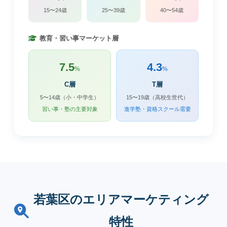
15〜24歳
25〜39歳
40〜54歳
教育・習い事マーケット層
7.5
4.3
%
%
C層
T層
5〜14歳（小・中学生）
15〜19歳（高校生世代）
習い事・塾の主要対象
進学塾・資格スクール需要
若葉区のエリアマーケティング
特性