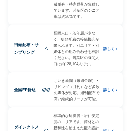
齢単身・持家世帯が集積し
ています。若葉区のシニア
率は約30%です。
昼間人口・若年層が少な
く、街頭配布の接触機会が
街頭配布・サ
限られます。別エリア・別
△
詳しく ›
媒体との組み合わせを検討
ンプリング
ください。若葉区の昼間人
口は約128,104人です。
ちいき新聞（毎週金曜）・
リビング（月刊）など多数
全国FP折込
◎◎
詳しく ›
の媒体が対応。週刊配布で
高い継続的リーチが可能。
標準的な所得層・居住安定
度のエリアです。商材との
ダイレクトメ
親和性を踏まえた配布設計