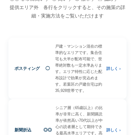
提供エリア外 各行をクリックすると、その施策の詳
細・実施方法をご覧いただけます
戸建・マンション混在の標
準的なエリアです。集合住
宅も大半が配布可能で、世
帯絶対数も一定水準ありま
ポスティング
◯
詳しく ›
す。エリア特性に応じた配
布設計で効果が見込めま
す。若葉区の戸建住宅は約
35,928世帯です。
シニア層（65歳以上）の比
率が非常に高く、新聞購読
率が依然高い70代以上が中
心の読者層として期待でき
新聞折込
◎◎
詳しく ›
る最高水準エリアです。高