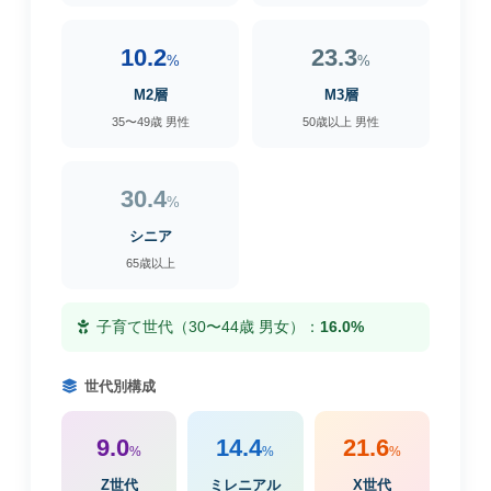
10.2
23.3
%
%
M2層
M3層
35〜49歳 男性
50歳以上 男性
30.4
%
シニア
65歳以上
子育て世代（30〜44歳 男女）：
16.0%
世代別構成
9.0
14.4
21.6
%
%
%
Z世代
ミレニアル
X世代