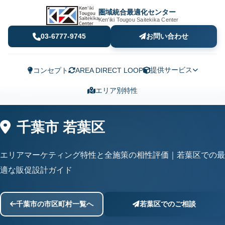
圏域統合最適化センター
Ken'iki Tougou Saitekika Center
03-6777-9745
お問い合わせ
提供サービス
コンセプト
AREA DIRECT LOOP
エリア別特性
千葉市 若葉区
エリアマーケティング特性と全施策の相性評価｜若葉区での最
適な販促設計ガイド
千葉市の市区町村一覧へ
若葉区でのご相談