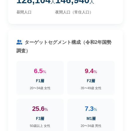
128,104
146,940
人
人
昼間人口
夜間人口（常住人口）
ターゲットセグメント構成（令和2年国勢
調査）
6.5
9.4
%
%
F1層
F2層
20〜34歳 女性
35〜49歳 女性
25.6
7.3
%
%
F3層
M1層
50歳以上 女性
20〜34歳 男性