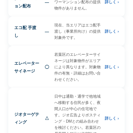
—
ワーマンション配布の提供
詳しく ›
ョン配布
物件がありません。
現在、当エリアはエコ配手
エコ配 手渡
—
渡し（事業所向け）の提供
詳しく ›
し
対象外です。
若葉区のエレベーターサイ
ネージは対象物件がエリア
エレベーター
◯
により異なります。対象物
詳しく ›
サイネージ
件の有無・詳細はお問い合
わせください。
日中は通勤・通学で他地域
へ移動する住民が多く、夜
間人口が中心の住宅地で
ジオターゲテ
す。ジオ広告よりポスティ
△
詳しく ›
ング・DMとの組み合わせ
ィング
を検討ください。若葉区の