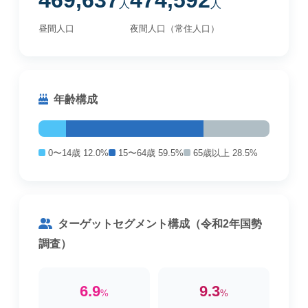
469,637
474,592
人
人
昼間人口
夜間人口（常住人口）
年齢構成
0〜14歳 12.0%
15〜64歳 59.5%
65歳以上 28.5%
ターゲットセグメント構成（令和2年国勢
調査）
6.9
9.3
%
%