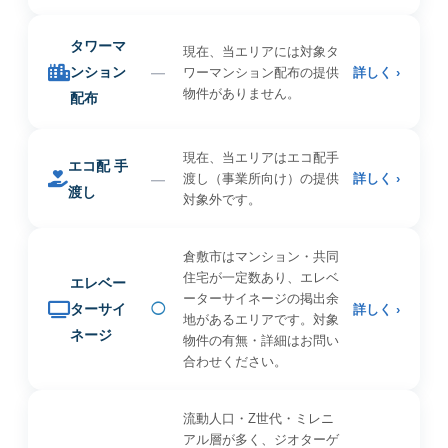
タワーマ
現在、当エリアには対象タ
ンション
—
ワーマンション配布の提供
詳しく ›
物件がありません。
配布
現在、当エリアはエコ配手
エコ配 手
—
渡し（事業所向け）の提供
詳しく ›
渡し
対象外です。
倉敷市はマンション・共同
住宅が一定数あり、エレベ
エレベー
ーターサイネージの掲出余
ターサイ
◯
詳しく ›
地があるエリアです。対象
ネージ
物件の有無・詳細はお問い
合わせください。
流動人口・Z世代・ミレニ
アル層が多く、ジオターゲ