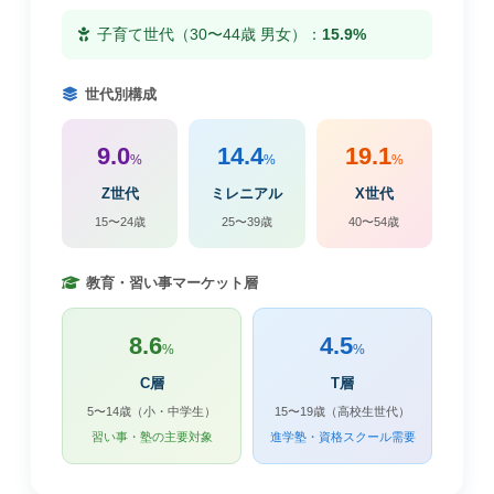
子育て世代（30〜44歳 男女）：
15.9%
世代別構成
9.0
14.4
19.1
%
%
%
Z世代
ミレニアル
X世代
15〜24歳
25〜39歳
40〜54歳
教育・習い事マーケット層
8.6
4.5
%
%
C層
T層
5〜14歳（小・中学生）
15〜19歳（高校生世代）
習い事・塾の主要対象
進学塾・資格スクール需要