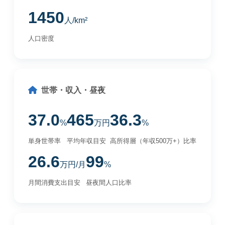
1450
人/km²
人口密度
世帯・収入・昼夜
37.0
465
36.3
%
万円
%
単身世帯率
平均年収目安
高所得層（年収500万+）比率
26.6
99
万円/月
%
月間消費支出目安
昼夜間人口比率