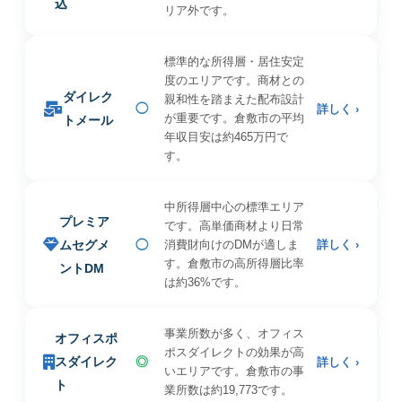
込
リア外です。
標準的な所得層・居住安定
度のエリアです。商材との
ダイレク
親和性を踏まえた配布設計
◯
詳しく ›
が重要です。倉敷市の平均
トメール
年収目安は約465万円で
す。
中所得層中心の標準エリア
プレミア
です。高単価商材より日常
ムセグメ
◯
消費財向けのDMが適しま
詳しく ›
す。倉敷市の高所得層比率
ントDM
は約36%です。
事業所数が多く、オフィス
オフィスポ
ポスダイレクトの効果が高
スダイレク
◎
詳しく ›
いエリアです。倉敷市の事
ト
業所数は約19,773です。