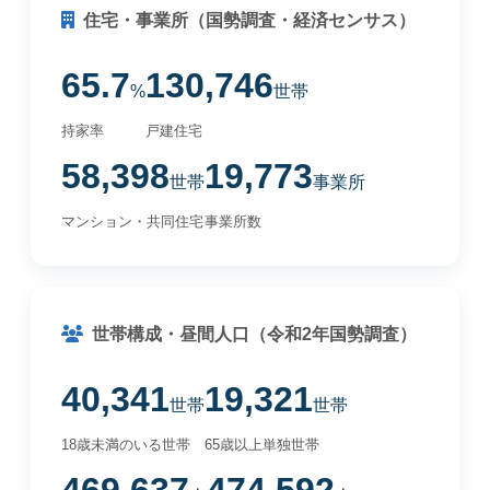
住宅・事業所（国勢調査・経済センサス）
65.7
130,746
%
世帯
持家率
戸建住宅
58,398
19,773
世帯
事業所
マンション・共同住宅
事業所数
世帯構成・昼間人口（令和2年国勢調査）
40,341
19,321
世帯
世帯
18歳未満のいる世帯
65歳以上単独世帯