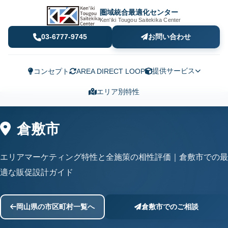
圏域統合最適化センター
Ken'iki Tougou Saitekika Center
03-6777-9745
お問い合わせ
提供サービス
コンセプト
AREA DIRECT LOOP
エリア別特性
倉敷市
エリアマーケティング特性と全施策の相性評価｜倉敷市での最
適な販促設計ガイド
岡山県の市区町村一覧へ
倉敷市でのご相談