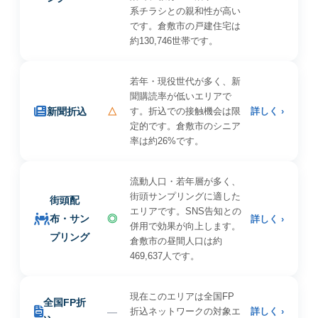
系チラシとの親和性が高い
です。倉敷市の戸建住宅は
約130,746世帯です。
若年・現役世代が多く、新
聞購読率が低いエリアで
新聞折込
△
す。折込での接触機会は限
詳しく ›
定的です。倉敷市のシニア
率は約26%です。
流動人口・若年層が多く、
街頭サンプリングに適した
街頭配
エリアです。SNS告知との
布・サン
◎
詳しく ›
併用で効果が向上します。
プリング
倉敷市の昼間人口は約
469,637人です。
現在このエリアは全国FP
全国FP折
—
折込ネットワークの対象エ
詳しく ›