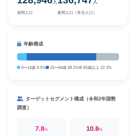
128,946
136,747
人
人
昼間人口
夜間人口（常住人口）
年齢構成
0〜14歳 9.5%
15〜64歳 68.2%
65歳以上 22.3%
ターゲットセグメント構成（令和2年国勢
調査）
7.8
10.6
%
%