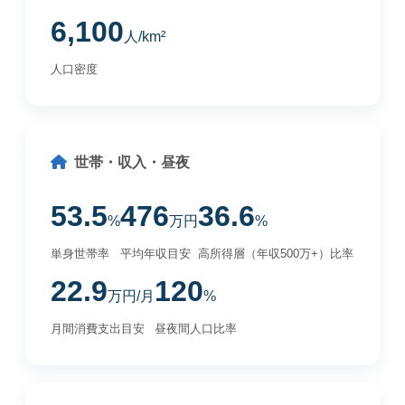
6,100
人/km²
人口密度
世帯・収入・昼夜
53.5
476
36.6
%
万円
%
単身世帯率
平均年収目安
高所得層（年収500万+）比率
22.9
120
万円/月
%
月間消費支出目安
昼夜間人口比率