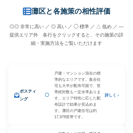
灘区と各施策の相性評価
◎◎ 非常に高い ／ ◎ 高い ／ ◯ 標準 ／ △ 低め ／ —
提供エリア外 各行をクリックすると、その施策の詳
細・実施方法をご覧いただけます
戸建・マンション混在の標
準的なエリアです。集合住
宅も大半が配布可能で、世
ポスティ
帯絶対数も一定水準ありま
◯
詳しく ›
す。エリア特性に応じた配
ング
布設計で効果が見込めま
す。灘区の戸建住宅は約
17,978世帯です。