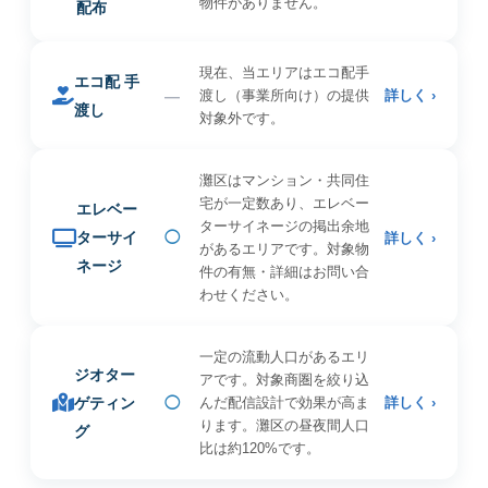
物件がありません。
配布
現在、当エリアはエコ配手
エコ配 手
—
渡し（事業所向け）の提供
詳しく ›
渡し
対象外です。
灘区はマンション・共同住
宅が一定数あり、エレベー
エレベー
ターサイネージの掲出余地
ターサイ
◯
詳しく ›
があるエリアです。対象物
ネージ
件の有無・詳細はお問い合
わせください。
一定の流動人口があるエリ
ジオター
アです。対象商圏を絞り込
ゲティン
◯
んだ配信設計で効果が高ま
詳しく ›
ります。灘区の昼夜間人口
グ
比は約120%です。