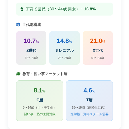
子育て世代（30〜44歳 男女）：
16.8%
世代別構成
10.7
14.8
21.0
%
%
%
Z世代
ミレニアル
X世代
15〜24歳
25〜39歳
40〜54歳
教育・習い事マーケット層
8.1
4.6
%
%
C層
T層
5〜14歳（小・中学生）
15〜19歳（高校生世代）
習い事・塾の主要対象
進学塾・資格スクール需要