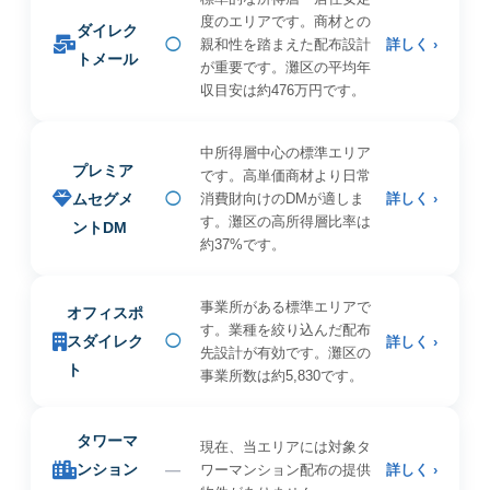
度のエリアです。商材との
ダイレク
◯
親和性を踏まえた配布設計
詳しく ›
トメール
が重要です。灘区の平均年
収目安は約476万円です。
中所得層中心の標準エリア
プレミア
です。高単価商材より日常
ムセグメ
◯
消費財向けのDMが適しま
詳しく ›
す。灘区の高所得層比率は
ントDM
約37%です。
事業所がある標準エリアで
オフィスポ
す。業種を絞り込んだ配布
スダイレク
◯
詳しく ›
先設計が有効です。灘区の
ト
事業所数は約5,830です。
タワーマ
現在、当エリアには対象タ
ンション
—
ワーマンション配布の提供
詳しく ›