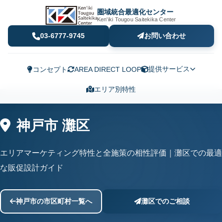
圏域統合最適化センター
Ken'iki Tougou Saitekika Center
03-6777-9745
お問い合わせ
提供サービス
コンセプト
AREA DIRECT LOOP
エリア別特性
神戸市 灘区
エリアマーケティング特性と全施策の相性評価｜灘区での最適
な販促設計ガイド
神戸市の市区町村一覧へ
灘区でのご相談