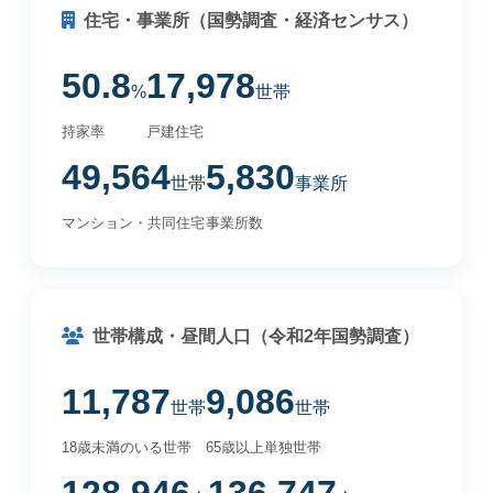
住宅・事業所（国勢調査・経済センサス）
50.8
17,978
%
世帯
持家率
戸建住宅
49,564
5,830
世帯
事業所
マンション・共同住宅
事業所数
世帯構成・昼間人口（令和2年国勢調査）
11,787
9,086
世帯
世帯
18歳未満のいる世帯
65歳以上単独世帯