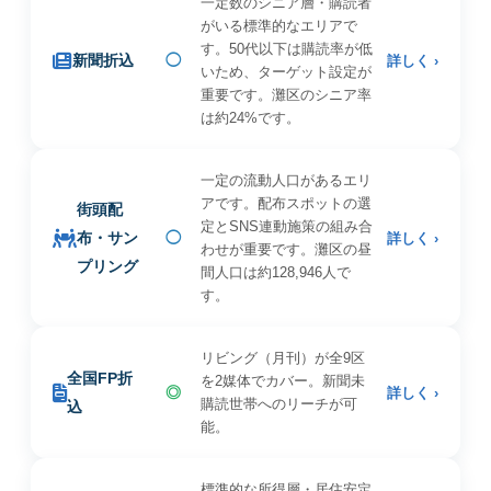
一定数のシニア層・購読者
がいる標準的なエリアで
す。50代以下は購読率が低
新聞折込
◯
詳しく ›
いため、ターゲット設定が
重要です。灘区のシニア率
は約24%です。
一定の流動人口があるエリ
アです。配布スポットの選
街頭配
定とSNS連動施策の組み合
布・サン
◯
詳しく ›
わせが重要です。灘区の昼
プリング
間人口は約128,946人で
す。
リビング（月刊）が全9区
全国FP折
を2媒体でカバー。新聞未
◎
詳しく ›
購読世帯へのリーチが可
込
能。
標準的な所得層・居住安定