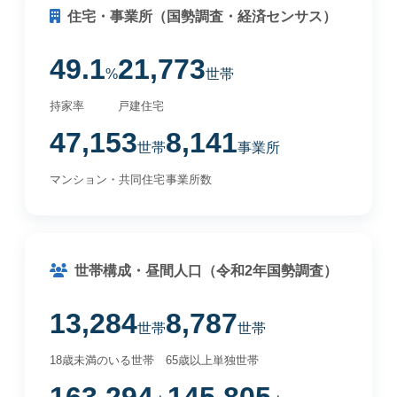
住宅・事業所（国勢調査・経済センサス）
49.1
21,773
%
世帯
持家率
戸建住宅
47,153
8,141
世帯
事業所
マンション・共同住宅
事業所数
世帯構成・昼間人口（令和2年国勢調査）
13,284
8,787
世帯
世帯
18歳未満のいる世帯
65歳以上単独世帯