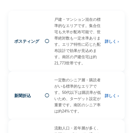
戸建・マンション混在の標
準的なエリアです。集合住
宅も大半が配布可能で、世
帯絶対数も一定水準ありま
ポスティング
◯
詳しく ›
す。エリア特性に応じた配
布設計で効果が見込めま
す。南区の戸建住宅は約
21,773世帯です。
一定数のシニア層・購読者
がいる標準的なエリアで
す。50代以下は購読率が低
新聞折込
◯
詳しく ›
いため、ターゲット設定が
重要です。南区のシニア率
は約24%です。
流動人口・若年層が多く、