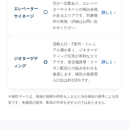
宅が一定数あり、エレベー
エレベーター
ターサイネージの掲出余地
◯
詳しく ›
があるエリアです。対象物
サイネージ
件の有無・詳細はお問い合
わせください。
流動人口・Z世代・ミレニ
アル層が多く、ジオターゲ
ティング広告が有効なエリ
ジオターゲテ
◎
アです。実店舗誘導・クー
詳しく ›
ィング
ポン配信との組み合わせを
推奨します。南区の昼夜間
人口比は約115%です。
※相性マークは、地域の規模や特性をふまえた当社独自の基準による目
安です。各施策の提供・配布の可否を示すものではありません。