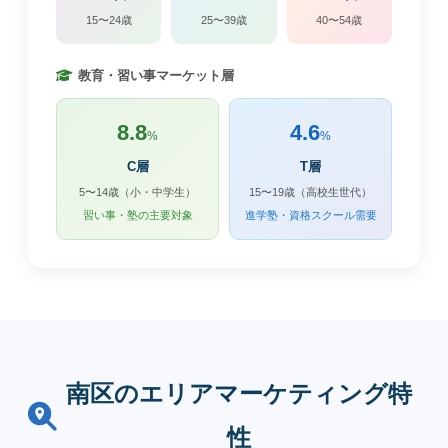
15〜24歳
25〜39歳
40〜54歳
教育・習い事マーケット層
8.8
4.6
%
%
C層
T層
5〜14歳（小・中学生）
15〜19歳（高校生世代）
習い事・塾の主要対象
進学塾・資格スクール需要
南区のエリアマーケティング特
性