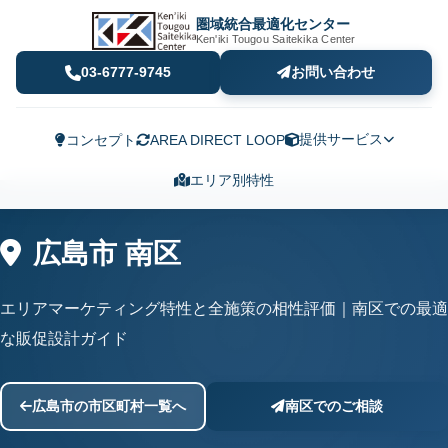
圏域統合最適化センター
Ken'iki Tougou Saitekika Center
03-6777-9745
お問い合わせ
提供サービス
コンセプト
AREA DIRECT LOOP
エリア別特性
広島市 南区
エリアマーケティング特性と全施策の相性評価｜南区での最適
な販促設計ガイド
広島市の市区町村一覧へ
南区でのご相談