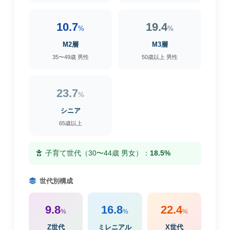
10.7
19.4
%
%
M2層
M3層
35〜49歳 男性
50歳以上 男性
23.7
%
シニア
65歳以上
子育て世代（30〜44歳 男女）：
18.5%
世代別構成
9.8
16.8
22.4
%
%
%
Z世代
ミレニアル
X世代