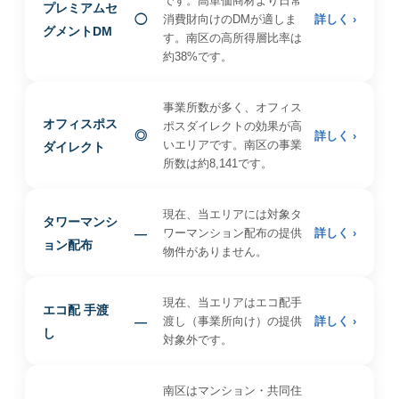
です。高単価商材より日常
プレミアムセ
◯
消費財向けのDMが適しま
詳しく ›
グメントDM
す。南区の高所得層比率は
約38%です。
事業所数が多く、オフィス
オフィスポス
ポスダイレクトの効果が高
◎
詳しく ›
いエリアです。南区の事業
ダイレクト
所数は約8,141です。
現在、当エリアには対象タ
タワーマンシ
—
ワーマンション配布の提供
詳しく ›
ョン配布
物件がありません。
現在、当エリアはエコ配手
エコ配 手渡
—
渡し（事業所向け）の提供
詳しく ›
し
対象外です。
南区はマンション・共同住