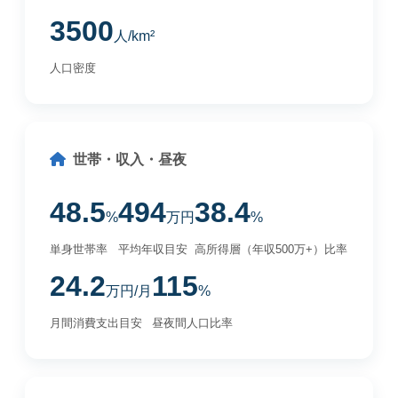
3500
人/km²
人口密度
世帯・収入・昼夜
48.5
494
38.4
%
万円
%
単身世帯率
平均年収目安
高所得層（年収500万+）比率
24.2
115
万円/月
%
月間消費支出目安
昼夜間人口比率