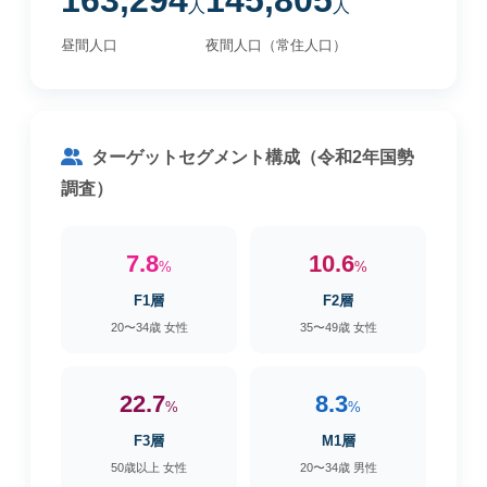
163,294
145,805
人
人
昼間人口
夜間人口（常住人口）
ターゲットセグメント構成（令和2年国勢
調査）
7.8
10.6
%
%
F1層
F2層
20〜34歳 女性
35〜49歳 女性
22.7
8.3
%
%
F3層
M1層
50歳以上 女性
20〜34歳 男性