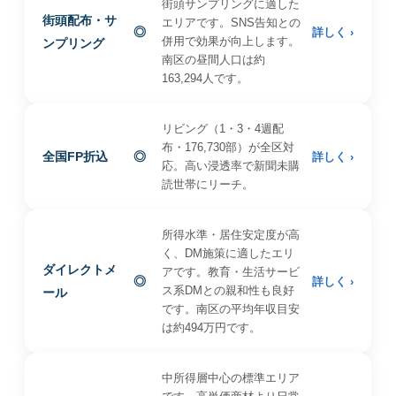
街頭サンプリングに適した
街頭配布・サ
エリアです。SNS告知との
◎
詳しく ›
併用で効果が向上します。
ンプリング
南区の昼間人口は約
163,294人です。
リビング（1・3・4週配
布・176,730部）が全区対
全国FP折込
◎
詳しく ›
応。高い浸透率で新聞未購
読世帯にリーチ。
所得水準・居住安定度が高
く、DM施策に適したエリ
ダイレクトメ
アです。教育・生活サービ
◎
詳しく ›
ス系DMとの親和性も良好
ール
です。南区の平均年収目安
は約494万円です。
中所得層中心の標準エリア