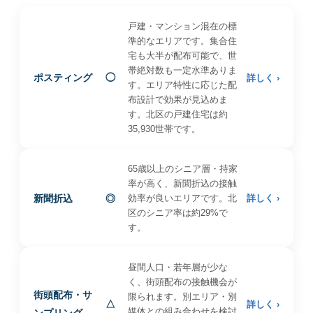
戸建・マンション混在の標
準的なエリアです。集合住
宅も大半が配布可能で、世
帯絶対数も一定水準ありま
ポスティング
◯
詳しく ›
す。エリア特性に応じた配
布設計で効果が見込めま
す。北区の戸建住宅は約
35,930世帯です。
65歳以上のシニア層・持家
率が高く、新聞折込の接触
新聞折込
◎
効率が良いエリアです。北
詳しく ›
区のシニア率は約29%で
す。
昼間人口・若年層が少な
く、街頭配布の接触機会が
街頭配布・サ
限られます。別エリア・別
△
詳しく ›
媒体との組み合わせを検討