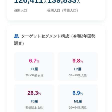
126,411
139,833
人
人
昼間人口
夜間人口（常住人口）
ターゲットセグメント構成（令和2年国勢
調査）
6.7
9.8
%
%
F1層
F2層
20〜34歳 女性
35〜49歳 女性
26.3
6.9
%
%
F3層
M1層
50歳以上 女性
20〜34歳 男性