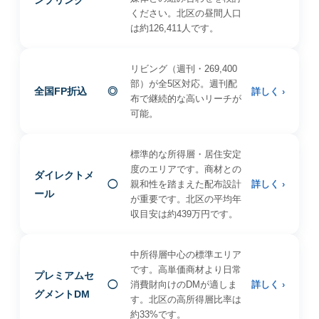
ンプリング
ください。北区の昼間人口
は約126,411人です。
リビング（週刊・269,400
部）が全5区対応。週刊配
全国FP折込
◎
詳しく ›
布で継続的な高いリーチが
可能。
標準的な所得層・居住安定
度のエリアです。商材との
ダイレクトメ
◯
親和性を踏まえた配布設計
詳しく ›
ール
が重要です。北区の平均年
収目安は約439万円です。
中所得層中心の標準エリア
です。高単価商材より日常
プレミアムセ
◯
消費財向けのDMが適しま
詳しく ›
グメントDM
す。北区の高所得層比率は
約33%です。