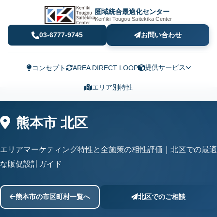
圏域統合最適化センター
Ken'iki Tougou Saitekika Center
03-6777-9745
お問い合わせ
提供サービス
コンセプト
AREA DIRECT LOOP
エリア別特性
熊本市 北区
エリアマーケティング特性と全施策の相性評価｜北区での最適
な販促設計ガイド
熊本市の市区町村一覧へ
北区でのご相談