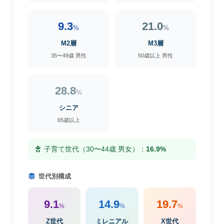
9.3
21.0
%
%
M2層
M3層
35〜49歳 男性
50歳以上 男性
28.8
%
シニア
65歳以上
子育て世代（30〜44歳 男女）：
16.9%
世代別構成
9.1
14.9
19.7
%
%
%
Z世代
ミレニアル
X世代