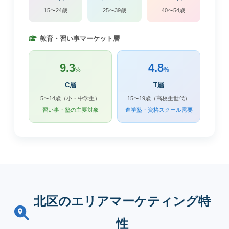
15〜24歳
25〜39歳
40〜54歳
教育・習い事マーケット層
9.3
4.8
%
%
C層
T層
5〜14歳（小・中学生）
15〜19歳（高校生世代）
習い事・塾の主要対象
進学塾・資格スクール需要
北区のエリアマーケティング特
性