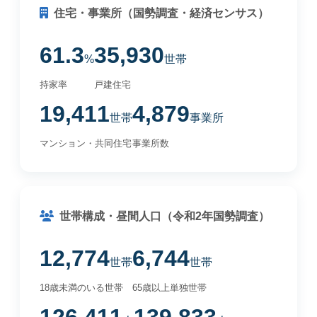
住宅・事業所（国勢調査・経済センサス）
61.3
35,930
%
世帯
持家率
戸建住宅
19,411
4,879
世帯
事業所
マンション・共同住宅
事業所数
世帯構成・昼間人口（令和2年国勢調査）
12,774
6,744
世帯
世帯
18歳未満のいる世帯
65歳以上単独世帯