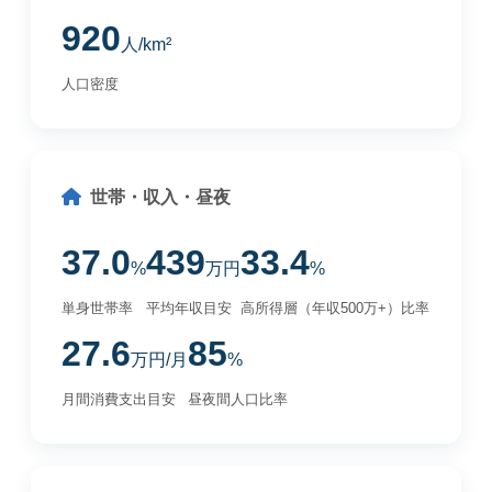
920
人/km²
人口密度
世帯・収入・昼夜
37.0
439
33.4
%
万円
%
単身世帯率
平均年収目安
高所得層（年収500万+）比率
27.6
85
万円/月
%
月間消費支出目安
昼夜間人口比率