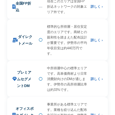
現在このエリアは全国FP
全国FP折
—
折込ネットワークの対象エ
詳しく ›
込
リア外です。
標準的な所得層・居住安定
度のエリアです。商材との
ダイレク
親和性を踏まえた配布設計
◯
詳しく ›
が重要です。伊勢市の平均
トメール
年収目安は約440万円で
す。
中所得層中心の標準エリア
プレミア
です。高単価商材より日常
ムセグメ
◯
消費財向けのDMが適しま
詳しく ›
す。伊勢市の高所得層比率
ントDM
は約33%です。
事業所がある標準エリアで
オフィスポ
す。業種を絞り込んだ配布