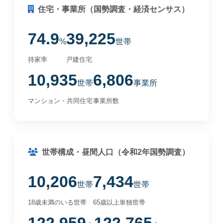
住宅・事業所（国勢調査・経済センサス）
74.9
39,225
%
世帯
持家率
戸建住宅
10,935
6,806
世帯
事業所
マンション・共同住宅
事業所数
世帯構成・昼間人口（令和2年国勢調査）
10,206
7,434
世帯
世帯
18歳未満のいる世帯
65歳以上単独世帯