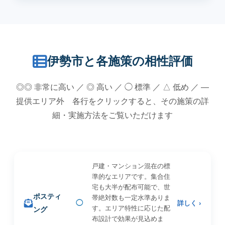
伊勢市と各施策の相性評価
◎◎ 非常に高い ／ ◎ 高い ／ ◯ 標準 ／ △ 低め ／ —
提供エリア外 各行をクリックすると、その施策の詳
細・実施方法をご覧いただけます
戸建・マンション混在の標
準的なエリアです。集合住
宅も大半が配布可能で、世
ポスティ
帯絶対数も一定水準ありま
◯
詳しく ›
す。エリア特性に応じた配
ング
布設計で効果が見込めま