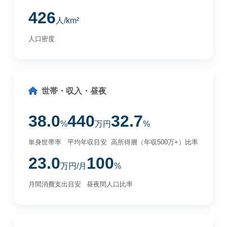
426
人/km²
人口密度
世帯・収入・昼夜
38.0
440
32.7
%
万円
%
単身世帯率
平均年収目安
高所得層（年収500万+）比率
23.0
100
万円/月
%
月間消費支出目安
昼夜間人口比率