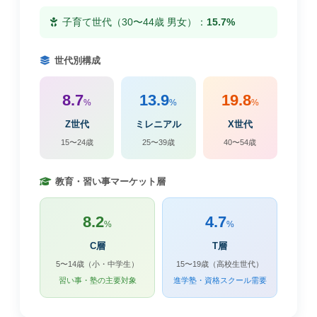
子育て世代（30〜44歳 男女）：
15.7%
世代別構成
8.7
13.9
19.8
%
%
%
Z世代
ミレニアル
X世代
15〜24歳
25〜39歳
40〜54歳
教育・習い事マーケット層
8.2
4.7
%
%
C層
T層
5〜14歳（小・中学生）
15〜19歳（高校生世代）
習い事・塾の主要対象
進学塾・資格スクール需要