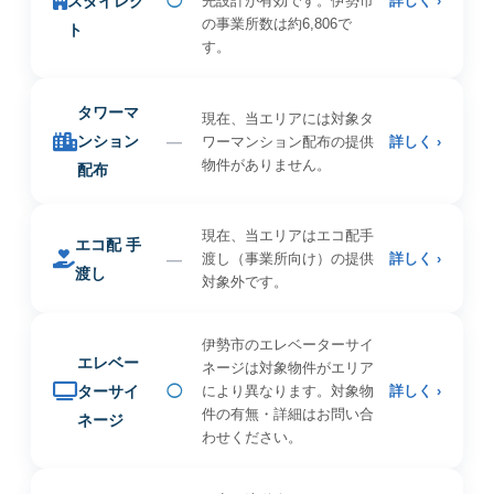
スダイレク
◯
先設計が有効です。伊勢市
詳しく ›
の事業所数は約6,806で
ト
す。
タワーマ
現在、当エリアには対象タ
ンション
—
ワーマンション配布の提供
詳しく ›
物件がありません。
配布
現在、当エリアはエコ配手
エコ配 手
—
渡し（事業所向け）の提供
詳しく ›
渡し
対象外です。
伊勢市のエレベーターサイ
エレベー
ネージは対象物件がエリア
ターサイ
◯
により異なります。対象物
詳しく ›
件の有無・詳細はお問い合
ネージ
わせください。