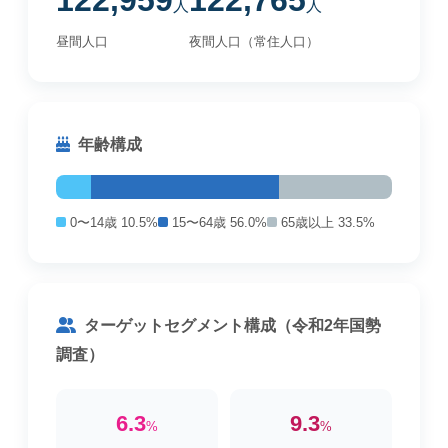
122,959
122,765
人
人
昼間人口
夜間人口（常住人口）
年齢構成
0〜14歳 10.5%
15〜64歳 56.0%
65歳以上 33.5%
ターゲットセグメント構成（令和2年国勢
調査）
6.3
9.3
%
%