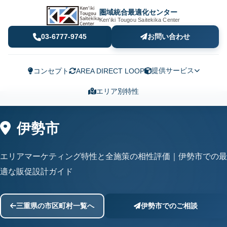
圏域統合最適化センター
Ken'iki Tougou Saitekika Center
03-6777-9745
お問い合わせ
提供サービス
コンセプト
AREA DIRECT LOOP
エリア別特性
伊勢市
エリアマーケティング特性と全施策の相性評価｜伊勢市での最
適な販促設計ガイド
三重県の市区町村一覧へ
伊勢市でのご相談