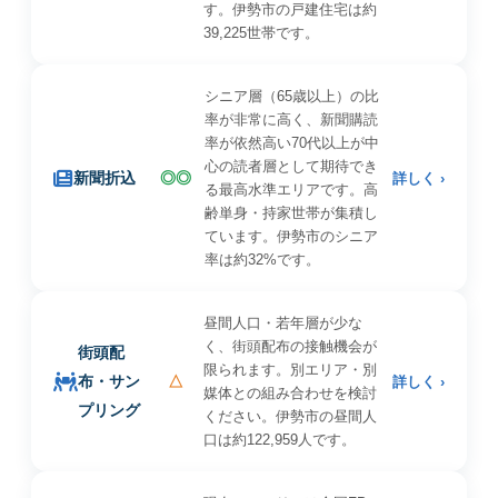
す。伊勢市の戸建住宅は約
39,225世帯です。
シニア層（65歳以上）の比
率が非常に高く、新聞購読
率が依然高い70代以上が中
心の読者層として期待でき
新聞折込
◎◎
詳しく ›
る最高水準エリアです。高
齢単身・持家世帯が集積し
ています。伊勢市のシニア
率は約32%です。
昼間人口・若年層が少な
く、街頭配布の接触機会が
街頭配
限られます。別エリア・別
布・サン
△
詳しく ›
媒体との組み合わせを検討
プリング
ください。伊勢市の昼間人
口は約122,959人です。