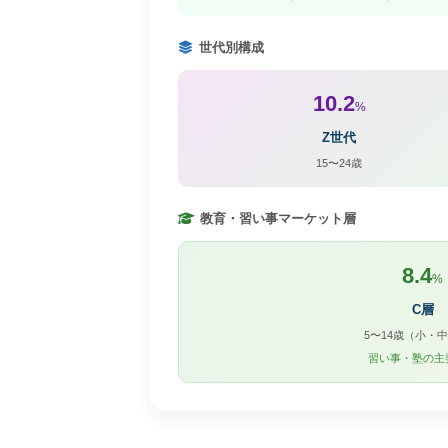
世代別構成
10.2
%
Z世代
15〜24歳
教育・習い事マーケット層
8.4
%
C層
5〜14歳（小・
習い事・塾の主