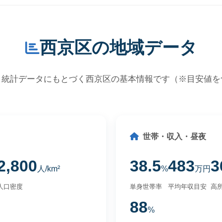
西京区の地域データ
・統計データにもとづく西京区の基本情報です（※目安値を
世帯・収入・昼夜
2,800
38.5
483
3
人/km²
%
万円
人口密度
単身世帯率
平均年収目安
高所
88
%