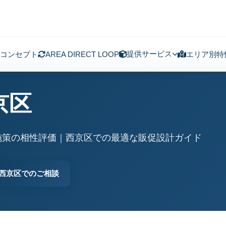
提供サービス
コンセプト
AREA DIRECT LOOP
エリア別特
京区
施策の相性評価｜西京区での最適な販促設計ガイド
西京区でのご相談