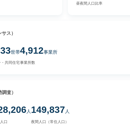
昼夜間人口比率
ンサス）
933
4,912
世帯
事業所
ン・共同住宅
事業所数
勢調査）
28,206
149,837
人
人
人口
夜間人口（常住人口）