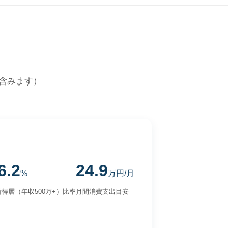
含みます）
6.2
24.9
%
万円/月
得層（年収500万+）比率
月間消費支出目安