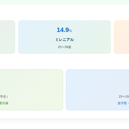
14.9
%
ミレニアル
25〜39歳
中学生）
15〜
要対象
進学塾