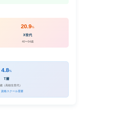
20.9
%
X世代
40〜54歳
4.8
%
T層
19歳（高校生世代）
・資格スクール需要