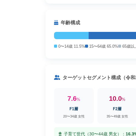
年齢構成
0〜14歳 11.5%
15〜64歳 65.0%
65歳以上
ターゲットセグメント構成（令和
7.6
10.0
%
%
F1層
F2層
20〜34歳 女性
35〜49歳 女性
子育て世代（30〜44歳 男女）：
16.3