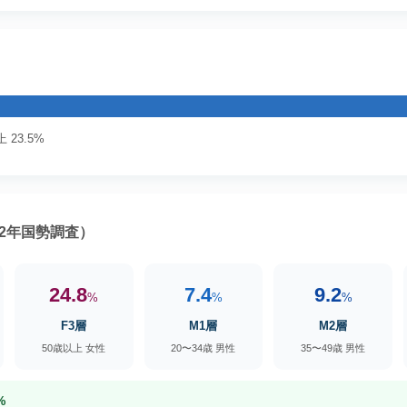
 23.5%
2年国勢調査）
24.8
7.4
9.2
%
%
%
F3層
M1層
M2層
50歳以上 女性
20〜34歳 男性
35〜49歳 男性
%