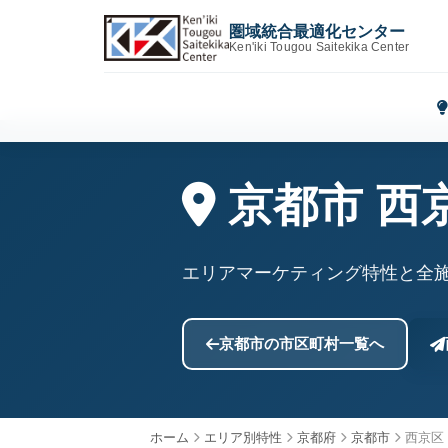
圏域統合最適化センター
Ken'iki Tougou Saitekika Center
京都市 西
エリアマーケティング特性と全
京都市の市区町村一覧へ
ホーム
エリア別特性
京都府
京都市
西京区