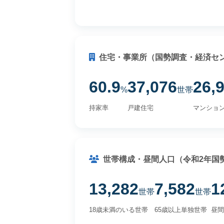
住宅・事業所（国勢調査・経済セ
60.9
37,076
26,
%
世帯
持家率
戸建住宅
マンショ
世帯構成・昼間人口（令和2年国
13,282
7,582
1
世帯
世帯
18歳未満のいる世帯
65歳以上単独世帯
昼間