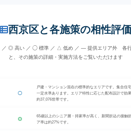
西京区と各施策の相性評
 ／ ◎ 高い ／ ◯ 標準 ／ △ 低め ／ — 提供エリア外 
と、その施策の詳細・実施方法をご覧いただけます
戸建・マンション混在の標準的なエリアです。集合住
◯
一定水準あります。エリア特性に応じた配布設計で効
約37,076世帯です。
65歳以上のシニア層・持家率が高く、新聞折込の接触
◎
ア率は約27%です。