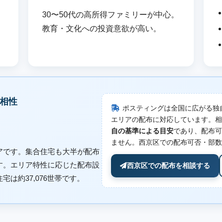
、
30〜50代の高所得ファミリーが中心。
教育・文化への投資意欲が高い。
相性
ポスティングは全国に広がる独
エリアの配布に対応しています。相
自の基準による目安
であり、配布可
ません。西京区での配布可否・部数
アです。集合住宅も大半が配布
す。エリア特性に応じた配布設
西京区での配布を相談する
は約37,076世帯です。