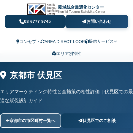
圏域統合最適化センター
Ken'iki Tougou Saitekika Center
03-6777-9745
お問い合わせ
提供サービス
コンセプト
AREA DIRECT LOOP
エリア別特性
京都市 伏見区
エリアマーケティング特性と全施策の相性評価｜伏見区での最
適な販促設計ガイド
京都市の市区町村一覧へ
伏見区でのご相談