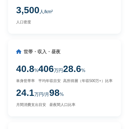
3,500
人/km²
人口密度
世帯・収入・昼夜
40.8
406
28.6
%
万円
%
単身世帯率
平均年収目安
高所得層（年収500万+）比率
24.1
98
万円/月
%
月間消費支出目安
昼夜間人口比率