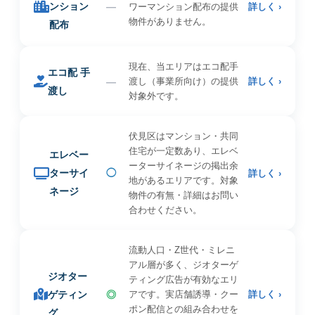
ンション
—
ワーマンション配布の提供
詳しく ›
物件がありません。
配布
現在、当エリアはエコ配手
エコ配 手
—
渡し（事業所向け）の提供
詳しく ›
渡し
対象外です。
伏見区はマンション・共同
住宅が一定数あり、エレベ
エレベー
ーターサイネージの掲出余
ターサイ
◯
詳しく ›
地があるエリアです。対象
ネージ
物件の有無・詳細はお問い
合わせください。
流動人口・Z世代・ミレニ
アル層が多く、ジオターゲ
ジオター
ティング広告が有効なエリ
ゲティン
◎
アです。実店舗誘導・クー
詳しく ›
ポン配信との組み合わせを
グ