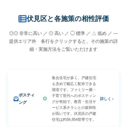
伏見区と各施策の相性評価
◎◎ 非常に高い ／ ◎ 高い ／ ◯ 標準 ／ △ 低め ／ —
提供エリア外 各行をクリックすると、その施策の詳
細・実施方法をご覧いただけます
集合住宅が多く、戸建住宅
も含めて幅広く配布できる
環境です。ファミリー層・
ポスティ
子育て世代へのポスティン
◎
詳しく ›
グが有効で、教育・生活サ
ング
ービス系チラシとの親和性
が高いです。伏見区の戸建
住宅は約56,854世帯です。