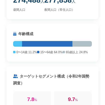
274,488
277,858
人
人
昼間人口
夜間人口（常住人口）
年齢構成
0〜14歳 11.2%
15〜64歳 64.0%
65歳以上 24.8%
ターゲットセグメント構成（令和2年国勢
調査）
7.8
9.7
%
%