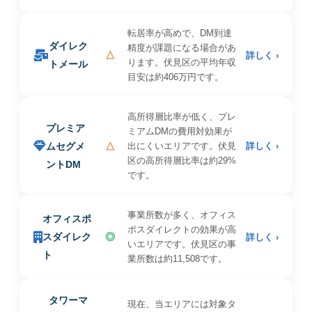
転居率が高めで、DM到達
ダイレク
精度が課題になる場合があ
△
詳しく ›
ります。伏見区の平均年収
トメール
目安は約406万円です。
高所得層比率が低く、プレ
プレミア
ミアムDMの費用対効果が
ムセグメ
△
出にくいエリアです。伏見
詳しく ›
区の高所得層比率は約29%
ントDM
です。
事業所数が多く、オフィス
オフィスポ
ポスダイレクトの効果が高
スダイレク
◎
詳しく ›
いエリアです。伏見区の事
ト
業所数は約11,508です。
タワーマ
現在、当エリアには対象タ