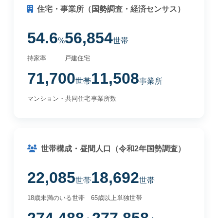
住宅・事業所（国勢調査・経済センサス）
54.6
56,854
%
世帯
持家率
戸建住宅
71,700
11,508
世帯
事業所
マンション・共同住宅
事業所数
世帯構成・昼間人口（令和2年国勢調査）
22,085
18,692
世帯
世帯
18歳未満のいる世帯
65歳以上単独世帯