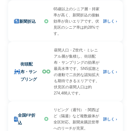
65歳以上のシニア層・持家
率が高く、新聞折込の接触
新聞折込
◎
効率が良いエリアです。伏
詳しく ›
見区のシニア率は約28%で
す。
昼間人口・Z世代・ミレニ
アル層が集積し、街頭配
布・サンプリングの効果が
街頭配
最高水準です。SNS拡散と
布・サン
◎◎
詳しく ›
の連動で二次的な認知拡大
プリング
も期待できるエリアです。
伏見区の昼間人口は約
274,488人です。
リビング（週刊）・関西ぱ
全国FP折
ど（隔週）など複数媒体が
◎
詳しく ›
全区対応。新聞未購読世帯
込
へのリーチが充実。