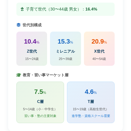
子育て世代（30〜44歳 男女）：
16.4%
世代別構成
10.4
15.3
20.9
%
%
%
Z世代
ミレニアル
X世代
15〜24歳
25〜39歳
40〜54歳
教育・習い事マーケット層
7.5
4.6
%
%
C層
T層
5〜14歳（小・中学生）
15〜19歳（高校生世代）
習い事・塾の主要対象
進学塾・資格スクール需要