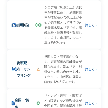
シニア層（65歳以上）の比
率が非常に高く、新聞購読
率が依然高い70代以上が中
心の読者層として期待でき
新聞折込
◎◎
詳しく ›
る最高水準エリアです。高
齢単身・持家世帯が集積し
ています。山科区のシニア
率は約30%です。
昼間人口・若年層が少な
く、街頭配布の接触機会が
街頭配
限られます。別エリア・別
布・サン
△
詳しく ›
媒体との組み合わせを検討
プリング
ください。山科区の昼間人
口は約124,517人です。
リビング（週刊）・関西ぱ
全国FP折
ど（隔週）など複数媒体が
◎
詳しく ›
全区対応。新聞未購読世帯
込