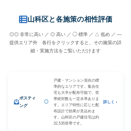
山科区と各施策の相性評価
◎◎ 非常に高い ／ ◎ 高い ／ ◯ 標準 ／ △ 低め ／ —
提供エリア外 各行をクリックすると、その施策の詳
細・実施方法をご覧いただけます
戸建・マンション混在の標
準的なエリアです。集合住
宅も大半が配布可能で、世
ポスティ
帯絶対数も一定水準ありま
◯
詳しく ›
す。エリア特性に応じた配
ング
布設計で効果が見込めま
す。山科区の戸建住宅は約
32,535世帯です。