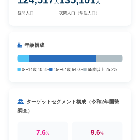
124,517
135,101
人
人
昼間人口
夜間人口（常住人口）
年齢構成
0〜14歳 10.8%
15〜64歳 64.0%
65歳以上 25.2%
ターゲットセグメント構成（令和2年国勢
調査）
7.6
9.6
%
%