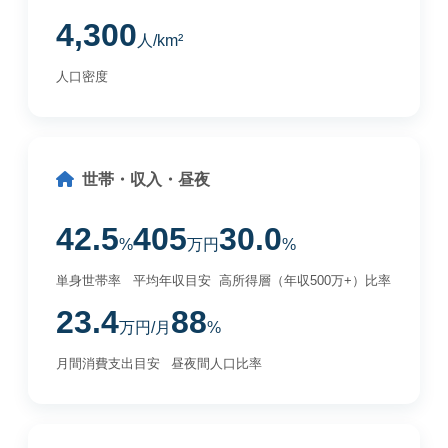
4,300
人/km²
人口密度
世帯・収入・昼夜
42.5
405
30.0
%
万円
%
単身世帯率
平均年収目安
高所得層（年収500万+）比率
23.4
88
万円/月
%
月間消費支出目安
昼夜間人口比率