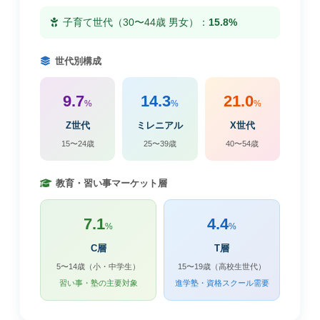
子育て世代（30〜44歳 男女）：
15.8%
世代別構成
9.7
14.3
21.0
%
%
%
Z世代
ミレニアル
X世代
15〜24歳
25〜39歳
40〜54歳
教育・習い事マーケット層
7.1
4.4
%
%
C層
T層
5〜14歳（小・中学生）
15〜19歳（高校生世代）
習い事・塾の主要対象
進学塾・資格スクール需要