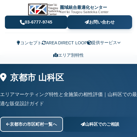
圏域統合最適化センター
Ken'iki Tougou Saitekika Center
03-6777-9745
お問い合わせ
提供サービス
コンセプト
AREA DIRECT LOOP
エリア別特性
京都市 山科区
エリアマーケティング特性と全施策の相性評価｜山科区での最
適な販促設計ガイド
京都市の市区町村一覧へ
山科区でのご相談