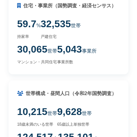
住宅・事業所（国勢調査・経済センサス）
59.7
32,535
%
世帯
持家率
戸建住宅
30,065
5,043
世帯
事業所
マンション・共同住宅
事業所数
世帯構成・昼間人口（令和2年国勢調査）
10,215
9,628
世帯
世帯
18歳未満のいる世帯
65歳以上単独世帯