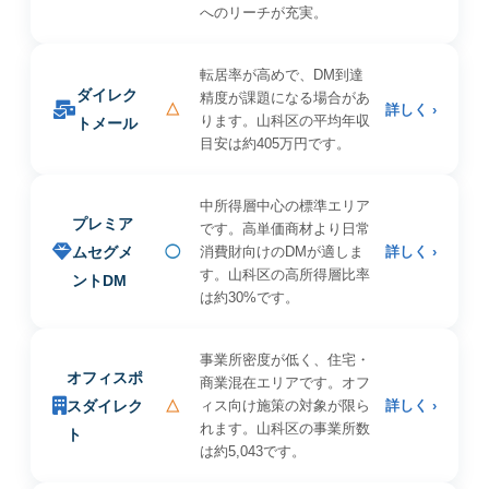
へのリーチが充実。
転居率が高めで、DM到達
ダイレク
精度が課題になる場合があ
△
詳しく ›
ります。山科区の平均年収
トメール
目安は約405万円です。
中所得層中心の標準エリア
プレミア
です。高単価商材より日常
ムセグメ
◯
消費財向けのDMが適しま
詳しく ›
す。山科区の高所得層比率
ントDM
は約30%です。
事業所密度が低く、住宅・
オフィスポ
商業混在エリアです。オフ
スダイレク
△
ィス向け施策の対象が限ら
詳しく ›
れます。山科区の事業所数
ト
は約5,043です。