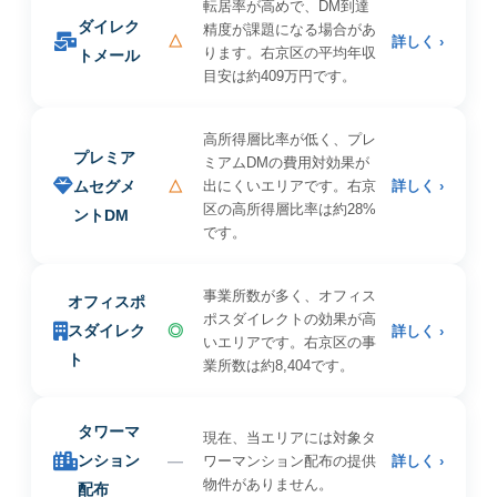
転居率が高めで、DM到達
ダイレク
精度が課題になる場合があ
△
詳しく ›
ります。右京区の平均年収
トメール
目安は約409万円です。
高所得層比率が低く、プレ
プレミア
ミアムDMの費用対効果が
ムセグメ
△
出にくいエリアです。右京
詳しく ›
区の高所得層比率は約28%
ントDM
です。
事業所数が多く、オフィス
オフィスポ
ポスダイレクトの効果が高
スダイレク
◎
詳しく ›
いエリアです。右京区の事
ト
業所数は約8,404です。
タワーマ
現在、当エリアには対象タ
ンション
—
ワーマンション配布の提供
詳しく ›
物件がありません。
配布