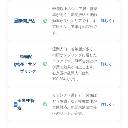
65歳以上のシニア層・持家
率が高く、新聞折込の接触
新聞折込
◎
効率が良いエリアです。右
詳しく ›
京区のシニア率は約27%で
す。
流動人口・若年層が多く、
街頭サンプリングに適した
街頭配
エリアです。SNS告知との
布・サン
◎
詳しく ›
併用で効果が向上します。
プリング
右京区の昼間人口は約
190,884人です。
リビング（週刊）・関西ぱ
全国FP折
ど（隔週）など複数媒体が
◎
詳しく ›
全区対応。新聞未購読世帯
込
へのリーチが充実。