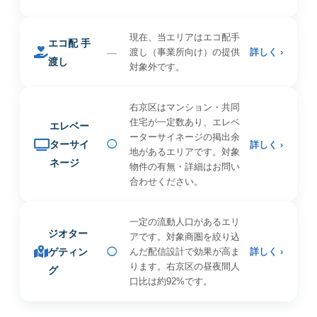
現在、当エリアはエコ配手
エコ配 手
—
渡し（事業所向け）の提供
詳しく ›
渡し
対象外です。
右京区はマンション・共同
住宅が一定数あり、エレベ
エレベー
ーターサイネージの掲出余
ターサイ
◯
詳しく ›
地があるエリアです。対象
ネージ
物件の有無・詳細はお問い
合わせください。
一定の流動人口があるエリ
ジオター
アです。対象商圏を絞り込
ゲティン
◯
んだ配信設計で効果が高ま
詳しく ›
ります。右京区の昼夜間人
グ
口比は約92%です。