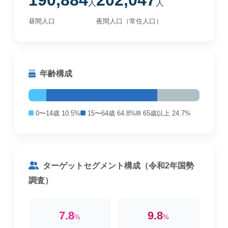
190,884
202,047
人
人
昼間人口
夜間人口（常住人口）
年齢構成
0〜14歳 10.5%
15〜64歳 64.8%
65歳以上 24.7%
ターゲットセグメント構成（令和2年国勢
調査）
7.8
9.8
%
%