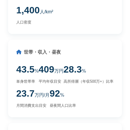
1,400
人/km²
人口密度
世帯・収入・昼夜
43.5
409
28.3
%
万円
%
単身世帯率
平均年収目安
高所得層（年収500万+）比率
23.7
92
万円/月
%
月間消費支出目安
昼夜間人口比率