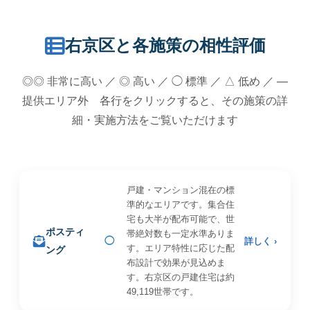
右京区と各施策の相性評価
◎◎ 非常に高い ／ ◎ 高い ／ ◯ 標準 ／ △ 低め ／ —
提供エリア外 各行をクリックすると、その施策の詳
細・実施方法をご覧いただけます
戸建・マンション混在の標
準的なエリアです。集合住
宅も大半が配布可能で、世
ポスティ
帯絶対数も一定水準ありま
◯
詳しく ›
す。エリア特性に応じた配
ング
布設計で効果が見込めま
す。右京区の戸建住宅は約
49,119世帯です。