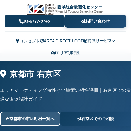
圏域統合最適化センター
Ken'iki Tougou Saitekika Center
03-6777-9745
お問い合わせ
提供サービス
コンセプト
AREA DIRECT LOOP
エリア別特性
京都市 右京区
エリアマーケティング特性と全施策の相性評価｜右京区での最
適な販促設計ガイド
京都市の市区町村一覧へ
右京区でのご相談