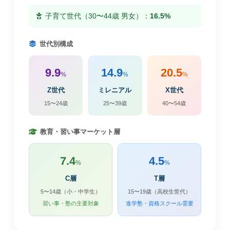
子育て世代（30〜44歳 男女）：
16.5%
世代別構成
9.9
14.9
20.5
%
%
%
Z世代
ミレニアル
X世代
15〜24歳
25〜39歳
40〜54歳
教育・習い事マーケット層
7.4
4.5
%
%
C層
T層
5〜14歳（小・中学生）
15〜19歳（高校生世代）
習い事・塾の主要対象
進学塾・資格スクール需要