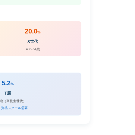
20.0
%
X世代
40〜54歳
5.2
%
T層
19歳（高校生世代）
・資格スクール需要