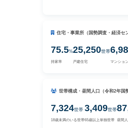
住宅・事業所（国勢調査・経済セ
75.5
25,250
6,9
%
世帯
持家率
戸建住宅
マンショ
世帯構成・昼間人口（令和2年国
7,324
3,409
87
世帯
世帯
18歳未満のいる世帯
65歳以上単独世帯
昼間人