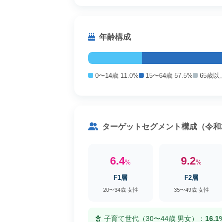
年齢構成
0〜14歳 11.0%
15〜64歳 57.5%
65歳以上
ターゲットセグメント構成（令和
6.4
9.2
%
%
F1層
F2層
20〜34歳 女性
35〜49歳 女性
子育て世代（30〜44歳 男女）：
16.1