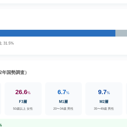
 31.5%
2年国勢調査）
26.6
6.7
9.7
%
%
%
F3層
M1層
M2層
50歳以上 女性
20〜34歳 男性
35〜49歳 男性
%