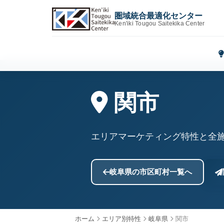
圏域統合最適化センター
Ken'iki Tougou Saitekika Center
関市
エリアマーケティング特性と全
岐阜県の市区町村一覧へ
ホーム
エリア別特性
岐阜県
関市