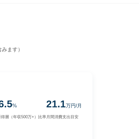
含みます）
6.5
21.1
%
万円/月
得層（年収500万+）比率
月間消費支出目安