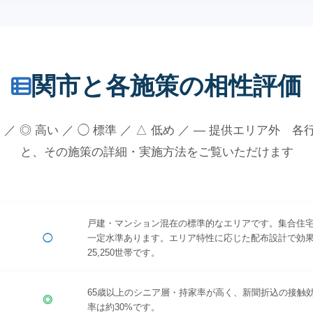
関市と各施策の相性評価
 ／ ◎ 高い ／ ◯ 標準 ／ △ 低め ／ — 提供エリア外 
と、その施策の詳細・実施方法をご覧いただけます
戸建・マンション混在の標準的なエリアです。集合住
◯
一定水準あります。エリア特性に応じた配布設計で効
25,250世帯です。
65歳以上のシニア層・持家率が高く、新聞折込の接触
◎
率は約30%です。