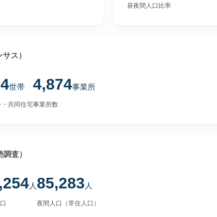
昼夜間人口比率
ンサス）
84
4,874
世帯
事業所
ン・共同住宅
事業所数
勢調査）
,254
85,283
人
人
口
夜間人口（常住人口）