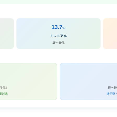
13.7
%
ミレニアル
25〜39歳
中学生）
15〜
要対象
進学塾