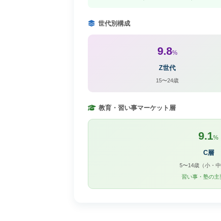
世代別構成
9.8
%
Z世代
15〜24歳
教育・習い事マーケット層
9.1
%
C層
5〜14歳（小・
習い事・塾の主