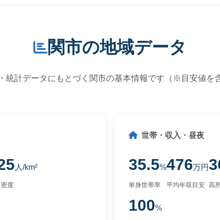
関市の地域データ
・統計データにもとづく関市の基本情報です（※目安値を
世帯・収入・昼夜
25
35.5
476
3
人/km²
%
万円
口密度
単身世帯率
平均年収目安
高所
100
%