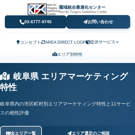
圏域統合最適化センター
Ken'iki Tougou Saitekika Center
03-6777-9745
お問い合わせ
提供サービス
コンセプト
AREA DIRECT LOOP
エリア別特性
岐阜県 エリアマーケティング
特性
岐阜県内の市区町村別エリアマーケティング特性と11サービ
スの相性評価
全エリア一覧
エリア選定のご相談