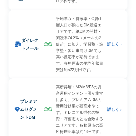
リア外です。
平均年収・持家率・C層/T
層人口が揃ったDM最適エ
リアです。紙DMの開封・
閲読率74.3%（メールの2
ダイレク
◎◎
倍超）に加え、学習塾・進
詳しく ›
トメール
学塾・習い事向けDMでも
高い反応率が期待できま
す。各務原市の平均年収目
安は約522万円です。
高所得層・M2/M3/F3の資
産運用インテント層が非常
に多く、プレミアムDMの
プレミア
費用対効果が最高水準で
ムセグメ
◎◎
詳しく ›
す。ミレニアル世代の投
ントDM
資・貯蓄志向とも合致する
エリアです。各務原市の高
所得層比率は約43%です。