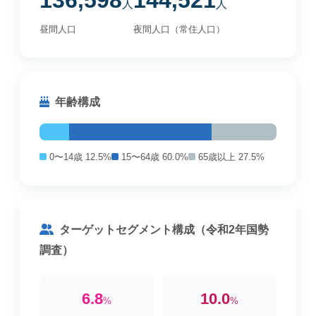
136,598
144,521
人
人
昼間人口
夜間人口（常住人口）
年齢構成
0〜14歳 12.5%
15〜64歳 60.0%
65歳以上 27.5%
ターゲットセグメント構成（令和2年国勢
調査）
6.8
10.0
%
%