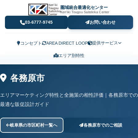
圏域統合最適化センター
Ken'iki Tougou Saitekika Center
03-6777-9745
お問い合わせ
提供サービス
コンセプト
AREA DIRECT LOOP
エリア別特性
各務原市
エリアマーケティング特性と全施策の相性評価｜各務原市での
最適な販促設計ガイド
岐阜県の市区町村一覧へ
各務原市でのご相談