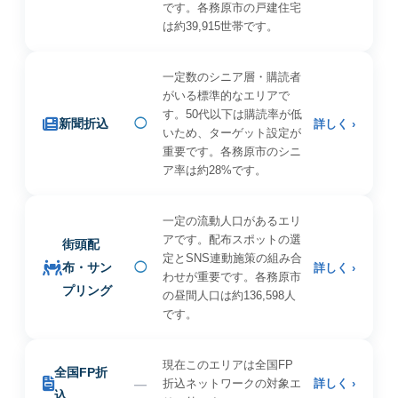
です。各務原市の戸建住宅
は約39,915世帯です。
一定数のシニア層・購読者
がいる標準的なエリアで
す。50代以下は購読率が低
新聞折込
◯
詳しく ›
いため、ターゲット設定が
重要です。各務原市のシニ
ア率は約28%です。
一定の流動人口があるエリ
アです。配布スポットの選
街頭配
定とSNS連動施策の組み合
布・サン
◯
詳しく ›
わせが重要です。各務原市
プリング
の昼間人口は約136,598人
です。
現在このエリアは全国FP
全国FP折
—
折込ネットワークの対象エ
詳しく ›
込