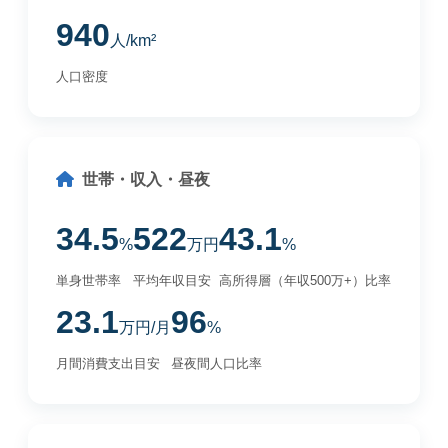
940
人/km²
人口密度
世帯・収入・昼夜
34.5
522
43.1
%
万円
%
単身世帯率
平均年収目安
高所得層（年収500万+）比率
23.1
96
万円/月
%
月間消費支出目安
昼夜間人口比率