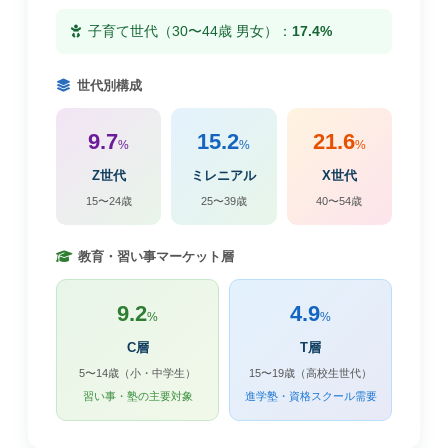
子育て世代（30〜44歳 男女）：
17.4%
世代別構成
9.7
15.2
21.6
%
%
%
Z世代
ミレニアル
X世代
15〜24歳
25〜39歳
40〜54歳
教育・習い事マーケット層
9.2
4.9
%
%
C層
T層
5〜14歳（小・中学生）
15〜19歳（高校生世代）
習い事・塾の主要対象
進学塾・資格スクール需要