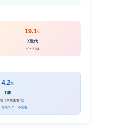
19.1
%
X世代
40〜54歳
4.2
%
T層
19歳（高校生世代）
・資格スクール需要