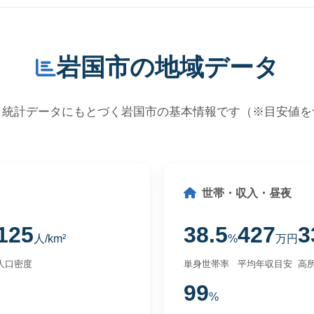
岩国市の地域データ
・統計データにもとづく岩国市の基本情報です（※目安値を
世帯・収入・昼夜
125
38.5
427
3
人/km²
%
万円
人口密度
単身世帯率
平均年収目安
高所
99
%