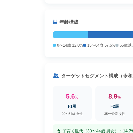
年齢構成
0〜14歳 12.0%
15〜64歳 57.5%
65歳以上
ターゲットセグメント構成（令和
5.6
8.9
%
%
F1層
F2層
20〜34歳 女性
35〜49歳 女性
子育て世代（30〜44歳 男女）：
14.7