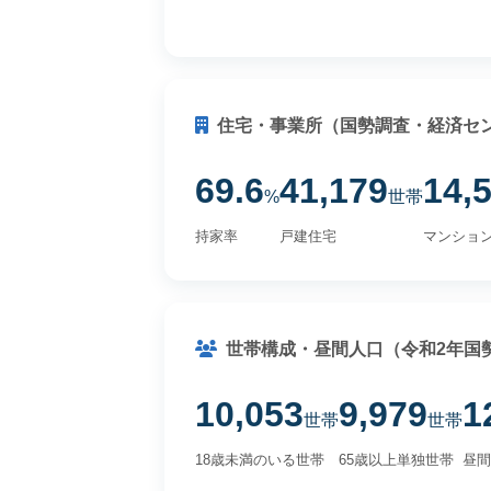
住宅・事業所（国勢調査・経済セ
69.6
41,179
14,
%
世帯
持家率
戸建住宅
マンショ
世帯構成・昼間人口（令和2年国
10,053
9,979
1
世帯
世帯
18歳未満のいる世帯
65歳以上単独世帯
昼間