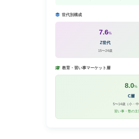
世代別構成
7.6
%
Z世代
15〜24歳
教育・習い事マーケット層
8.0
%
C層
5〜14歳（小・
習い事・塾の主