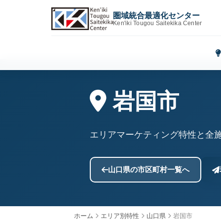
圏域統合最適化センター
Ken'iki Tougou Saitekika Center
岩国市
エリアマーケティング特性と全
山口県の市区町村一覧へ
ホーム
エリア別特性
山口県
岩国市