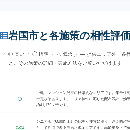
岩国市と各施策の相性評
 ／ ◎ 高い ／ ◯ 標準 ／ △ 低め ／ — 提供エリア外 
と、その施策の詳細・実施方法をご覧いただけます
戸建・マンション混在の標準的なエリアです。集合住
◯
一定水準あります。エリア特性に応じた配布設計で効
約41,179世帯です。
シニア層（65歳以上）の比率が非常に高く、新聞購読
◎◎
として期待できる最高水準エリアです。高齢単身・持