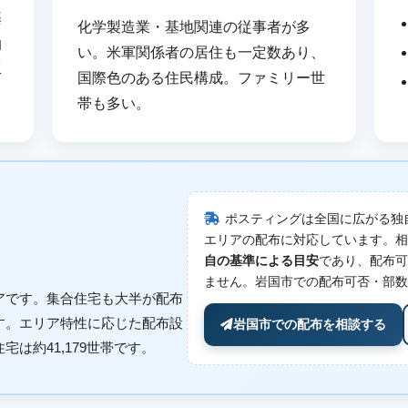
基
化学製造業・基地関連の従事者が多
油
い。米軍関係者の居住も一定数あり、
工
国際色のある住民構成。ファミリー世
帯も多い。
ポスティングは全国に広がる独
エリアの配布に対応しています。相
自の基準による目安
であり、配布可
ません。岩国市での配布可否・部数
アです。集合住宅も大半が配布
す。エリア特性に応じた配布設
岩国市での配布を相談する
は約41,179世帯です。