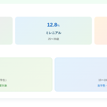
12.8
%
ミレニアル
25〜39歳
中学生）
15〜
要対象
進学塾