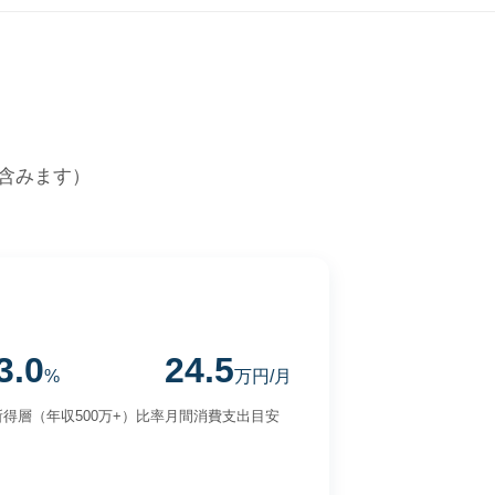
含みます）
3.0
24.5
%
万円/月
得層（年収500万+）比率
月間消費支出目安