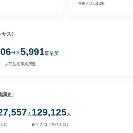
昼夜間人口比率
ンサス）
506
5,991
世帯
事業所
ン・共同住宅
事業所数
勢調査）
27,557
129,125
人
人
人口
夜間人口（常住人口）