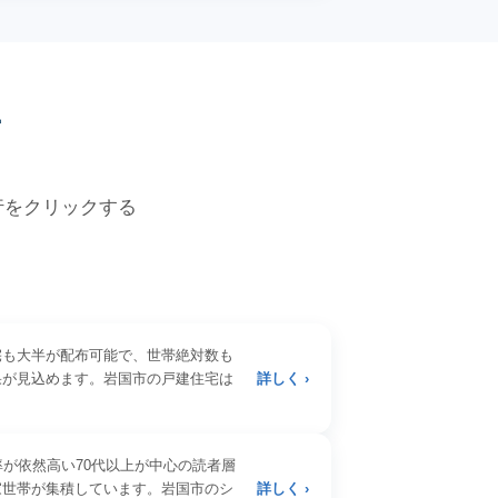
価
各行をクリックする
宅も大半が配布可能で、世帯絶対数も
果が見込めます。岩国市の戸建住宅は
詳しく ›
率が依然高い70代以上が中心の読者層
家世帯が集積しています。岩国市のシ
詳しく ›