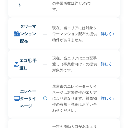
の事業所数は約7,349で
ト
す。
タワーマ
現在、当エリアには対象タ
ンション
—
ワーマンション配布の提供
詳しく ›
物件がありません。
配布
現在、当エリアはエコ配手
エコ配 手
—
渡し（事業所向け）の提供
詳しく ›
渡し
対象外です。
尾道市のエレベーターサイ
エレベー
ネージは対象物件がエリア
ターサイ
◯
により異なります。対象物
詳しく ›
件の有無・詳細はお問い合
ネージ
わせください。
一定の流動人口があるエリ