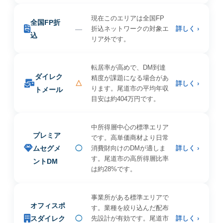
現在このエリアは全国FP
全国FP折
—
折込ネットワークの対象エ
詳しく ›
込
リア外です。
転居率が高めで、DM到達
ダイレク
精度が課題になる場合があ
△
詳しく ›
ります。尾道市の平均年収
トメール
目安は約404万円です。
中所得層中心の標準エリア
プレミア
です。高単価商材より日常
ムセグメ
◯
消費財向けのDMが適しま
詳しく ›
す。尾道市の高所得層比率
ントDM
は約28%です。
事業所がある標準エリアで
オフィスポ
す。業種を絞り込んだ配布
スダイレク
◯
先設計が有効です。尾道市
詳しく ›