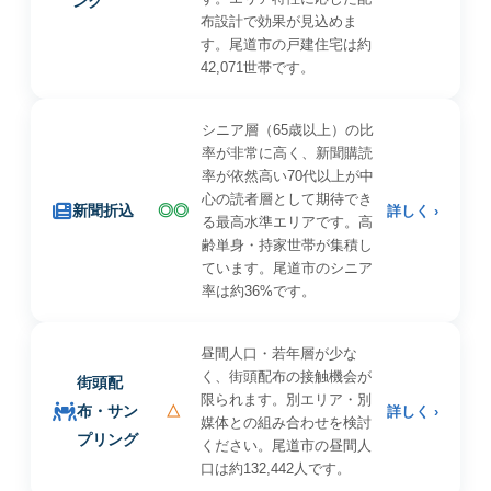
ング
布設計で効果が見込めま
す。尾道市の戸建住宅は約
42,071世帯です。
シニア層（65歳以上）の比
率が非常に高く、新聞購読
率が依然高い70代以上が中
心の読者層として期待でき
新聞折込
◎◎
詳しく ›
る最高水準エリアです。高
齢単身・持家世帯が集積し
ています。尾道市のシニア
率は約36%です。
昼間人口・若年層が少な
く、街頭配布の接触機会が
街頭配
限られます。別エリア・別
布・サン
△
詳しく ›
媒体との組み合わせを検討
プリング
ください。尾道市の昼間人
口は約132,442人です。