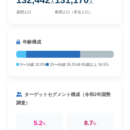
132,442
131,170
人
人
昼間人口
夜間人口（常住人口）
年齢構成
0〜14歳 10.0%
15〜64歳 55.5%
65歳以上 34.5%
ターゲットセグメント構成（令和2年国勢
調査）
5.2
8.7
%
%