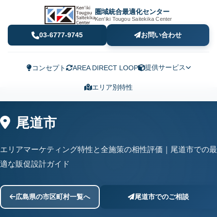
圏域統合最適化センター
Ken'iki Tougou Saitekika Center
03-6777-9745
お問い合わせ
提供サービス
コンセプト
AREA DIRECT LOOP
エリア別特性
尾道市
エリアマーケティング特性と全施策の相性評価｜尾道市での最
適な販促設計ガイド
広島県の市区町村一覧へ
尾道市でのご相談