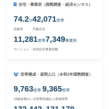
住宅・事業所（国勢調査・経済センサス）
74.2
42,071
%
世帯
持家率
戸建住宅
11,281
7,349
世帯
事業所
マンション・共同住宅
事業所数
世帯構成・昼間人口（令和2年国勢調査）
9,763
9,365
世帯
世帯
18歳未満のいる世帯
65歳以上単独世帯