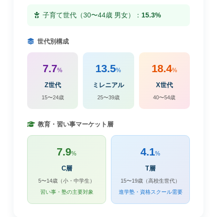
子育て世代（30〜44歳 男女）：
15.3%
世代別構成
7.7
13.5
18.4
%
%
%
Z世代
ミレニアル
X世代
15〜24歳
25〜39歳
40〜54歳
教育・習い事マーケット層
7.9
4.1
%
%
C層
T層
5〜14歳（小・中学生）
15〜19歳（高校生世代）
習い事・塾の主要対象
進学塾・資格スクール需要