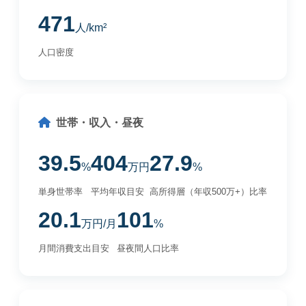
471
人/km²
人口密度
世帯・収入・昼夜
39.5
404
27.9
%
万円
%
単身世帯率
平均年収目安
高所得層（年収500万+）比率
20.1
101
万円/月
%
月間消費支出目安
昼夜間人口比率