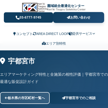
圏域統合最適化センター
Ken'iki Tougou Saitekika Center
03-6777-9745
お問い合わせ
提供サービス
コンセプト
AREA DIRECT LOOP
エリア別特性
宇都宮市
エリアマーケティング特性と全施策の相性評価｜宇都宮市での
最適な販促設計ガイド
栃木県の市区町村一覧へ
宇都宮市でのご相談