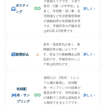
グ最適エリアです。子育て
ポスティ
世代・C層（小中学生）も
◎◎
詳しく ›
多く、学習塾・習い事・住
ング
宅関連など生活密着型商材
の接触効率が全国最高水準
です。宇都宮市の戸建住宅
は約136,172世帯です。
若年・現役世代が多く、新
聞購読率が低いエリアで
新聞折込
△
す。折込での接触機会は限
詳しく ›
定的です。宇都宮市のシニ
ア率は約25%です。
昼間人口・Z世代・ミレニ
アル層が集積し、街頭配
布・サンプリングの効果が
街頭配
最高水準です。SNS拡散と
布・サン
◎◎
詳しく ›
の連動で二次的な認知拡大
プリング
も期待できるエリアです。