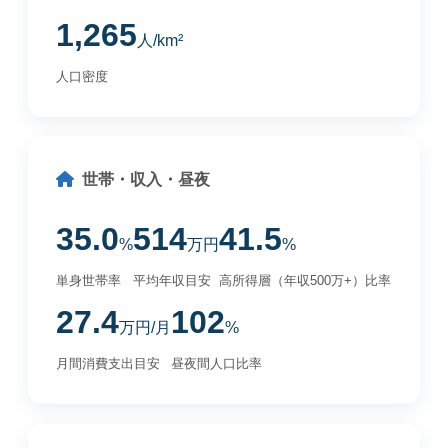
1,265
人/km²
人口密度
世帯・収入・昼夜
35.0
514
41.5
%
万円
%
単身世帯率
平均年収目安
高所得層（年収500万+）比率
27.4
102
万円/月
%
月間消費支出目安
昼夜間人口比率