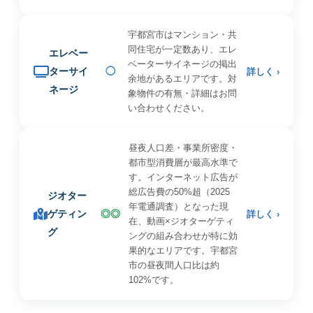
宇都宮市はマンション・共
同住宅が一定数あり、エレ
エレベー
ベーターサイネージの掲出
ターサイ
◯
詳しく ›
余地があるエリアです。対
ネージ
象物件の有無・詳細はお問
い合わせください。
昼夜人口差・事業所密度・
都市型消費層が最高水準で
す。インターネット広告が
総広告費の50%超（2025
ジオター
年電通調査）となった現
ゲティン
◎◎
詳しく ›
在、動画×ジオターゲティ
グ
ングの組み合わせが特に効
果的なエリアです。宇都宮
市の昼夜間人口比は約
102%です。