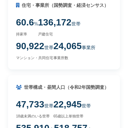
住宅・事業所（国勢調査・経済センサス）
60.6
136,172
%
世帯
持家率
戸建住宅
90,922
24,065
世帯
事業所
マンション・共同住宅
事業所数
世帯構成・昼間人口（令和2年国勢調査）
47,733
22,945
世帯
世帯
18歳未満のいる世帯
65歳以上単独世帯