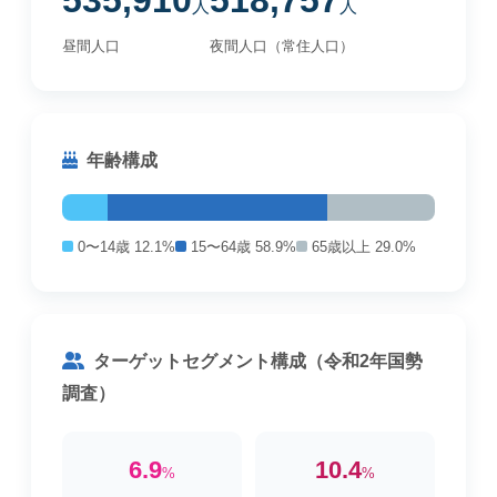
535,910
518,757
人
人
昼間人口
夜間人口（常住人口）
年齢構成
0〜14歳 12.1%
15〜64歳 58.9%
65歳以上 29.0%
ターゲットセグメント構成（令和2年国勢
調査）
6.9
10.4
%
%