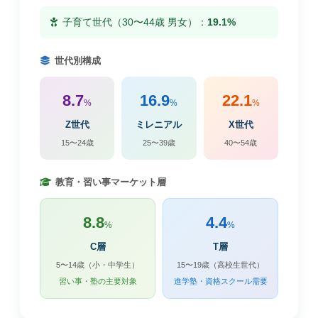
子育て世代（30〜44歳 男女）：
19.1%
世代別構成
8.7
16.9
22.1
%
%
%
Z世代
ミレニアル
X世代
15〜24歳
25〜39歳
40〜54歳
教育・習い事マーケット層
8.8
4.4
%
%
C層
T層
5〜14歳（小・中学生）
15〜19歳（高校生世代）
習い事・塾の主要対象
進学塾・資格スクール需要