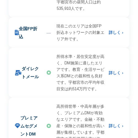
宇都宮市の昼間人口は約
535,910人です。
現在このエリアは全国FP
全国FP折
—
折込ネットワークの対象エ
詳しく ›
込
リア外です。
所得水準・居住安定度が高
く、DM施策に適したエリ
ダイレク
アです。教育・生活サービ
◎
詳しく ›
ス系DMとの親和性も良好
トメール
です。宇都宮市の平均年収
目安は約514万円です。
高所得世帯・中高年層が多
く、プレミアムDMが有効
プレミア
なエリアです。金融・不動
ムセグメ
◎
産・保険との親和性が高い
詳しく ›
層が集積しています。宇都
ントDM