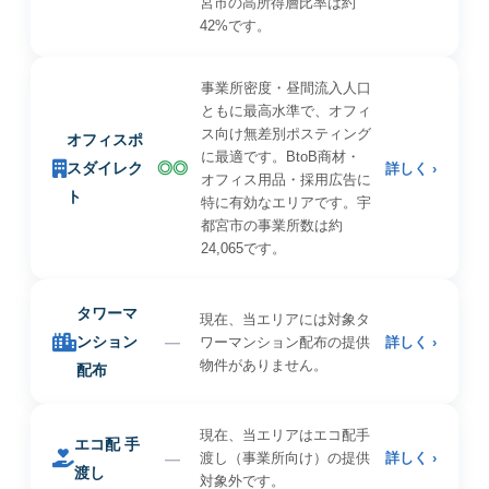
宮市の高所得層比率は約
42%です。
事業所密度・昼間流入人口
ともに最高水準で、オフィ
ス向け無差別ポスティング
オフィスポ
に最適です。BtoB商材・
スダイレク
◎◎
詳しく ›
オフィス用品・採用広告に
ト
特に有効なエリアです。宇
都宮市の事業所数は約
24,065です。
タワーマ
現在、当エリアには対象タ
ンション
—
ワーマンション配布の提供
詳しく ›
物件がありません。
配布
現在、当エリアはエコ配手
エコ配 手
—
渡し（事業所向け）の提供
詳しく ›
渡し
対象外です。