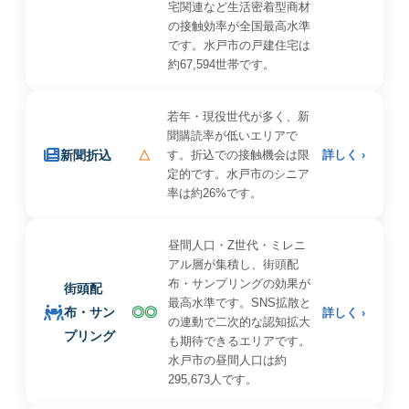
宅関連など生活密着型商材
の接触効率が全国最高水準
です。水戸市の戸建住宅は
約67,594世帯です。
若年・現役世代が多く、新
聞購読率が低いエリアで
新聞折込
△
す。折込での接触機会は限
詳しく ›
定的です。水戸市のシニア
率は約26%です。
昼間人口・Z世代・ミレニ
アル層が集積し、街頭配
布・サンプリングの効果が
街頭配
最高水準です。SNS拡散と
布・サン
◎◎
詳しく ›
の連動で二次的な認知拡大
プリング
も期待できるエリアです。
水戸市の昼間人口は約
295,673人です。