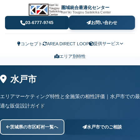
圏域統合最適化センター
Ken'iki Tougou Saitekika Center
03-6777-9745
お問い合わせ
提供サービス
コンセプト
AREA DIRECT LOOP
エリア別特性
水戸市
エリアマーケティング特性と全施策の相性評価｜水戸市での最
適な販促設計ガイド
茨城県の市区町村一覧へ
水戸市でのご相談