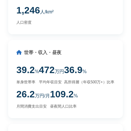
1,246
人/km²
人口密度
世帯・収入・昼夜
39.2
472
36.9
%
万円
%
単身世帯率
平均年収目安
高所得層（年収500万+）比率
26.2
109.2
万円/月
%
月間消費支出目安
昼夜間人口比率