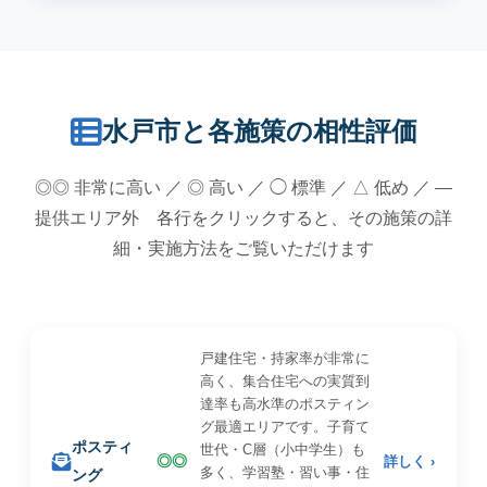
水戸市と各施策の相性評価
◎◎ 非常に高い ／ ◎ 高い ／ ◯ 標準 ／ △ 低め ／ —
提供エリア外 各行をクリックすると、その施策の詳
細・実施方法をご覧いただけます
戸建住宅・持家率が非常に
高く、集合住宅への実質到
達率も高水準のポスティン
グ最適エリアです。子育て
ポスティ
世代・C層（小中学生）も
◎◎
詳しく ›
多く、学習塾・習い事・住
ング