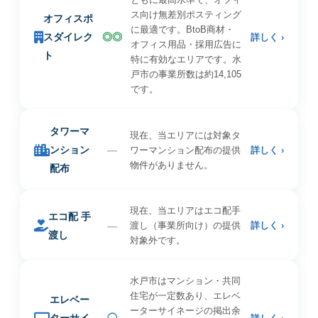
ス向け無差別ポスティング
オフィスポ
に最適です。BtoB商材・
スダイレク
◎◎
詳しく ›
オフィス用品・採用広告に
ト
特に有効なエリアです。水
戸市の事業所数は約14,105
です。
タワーマ
現在、当エリアには対象タ
ンション
—
ワーマンション配布の提供
詳しく ›
物件がありません。
配布
現在、当エリアはエコ配手
エコ配 手
—
渡し（事業所向け）の提供
詳しく ›
渡し
対象外です。
水戸市はマンション・共同
住宅が一定数あり、エレベ
エレベー
ーターサイネージの掲出余