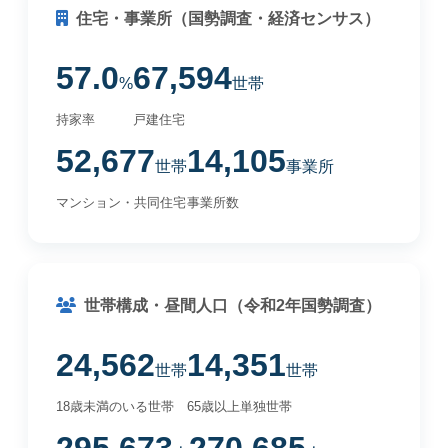
住宅・事業所（国勢調査・経済センサス）
57.0
67,594
%
世帯
持家率
戸建住宅
52,677
14,105
世帯
事業所
マンション・共同住宅
事業所数
世帯構成・昼間人口（令和2年国勢調査）
24,562
14,351
世帯
世帯
18歳未満のいる世帯
65歳以上単独世帯