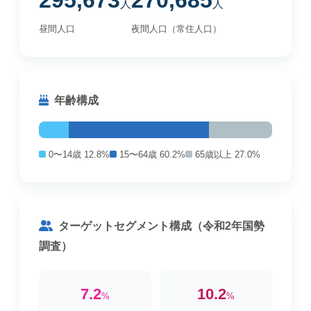
295,673
270,685
人
人
昼間人口
夜間人口（常住人口）
年齢構成
0〜14歳 12.8%
15〜64歳 60.2%
65歳以上 27.0%
ターゲットセグメント構成（令和2年国勢
調査）
7.2
10.2
%
%