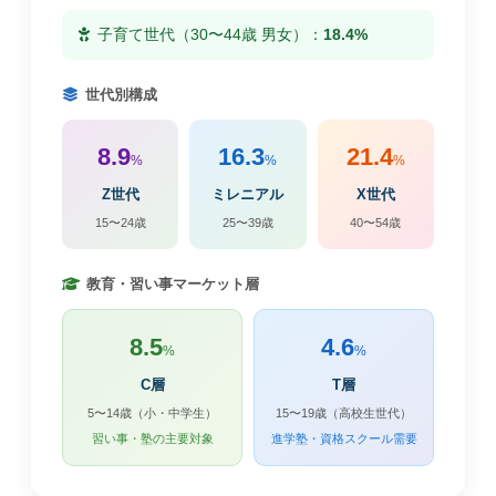
子育て世代（30〜44歳 男女）：
18.4%
世代別構成
8.9
16.3
21.4
%
%
%
Z世代
ミレニアル
X世代
15〜24歳
25〜39歳
40〜54歳
教育・習い事マーケット層
8.5
4.6
%
%
C層
T層
5〜14歳（小・中学生）
15〜19歳（高校生世代）
習い事・塾の主要対象
進学塾・資格スクール需要