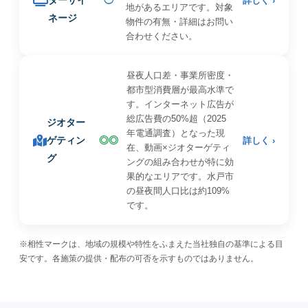
ターサイ
◯
詳しく ›
地があるエリアです。対象
ネージ
物件の有無・詳細はお問い
合わせください。
昼夜人口差・事業所密度・
都市型消費層が最高水準で
す。インターネット広告が
総広告費の50%超（2025
ジオター
年電通調査）となった現
ゲティン
◎◎
詳しく ›
在、動画×ジオターゲティ
グ
ングの組み合わせが特に効
果的なエリアです。水戸市
の昼夜間人口比は約109%
です。
※相性マークは、地域の規模や特性をふまえた当社独自の基準による目
安です。各施策の提供・配布の可否を示すものではありません。