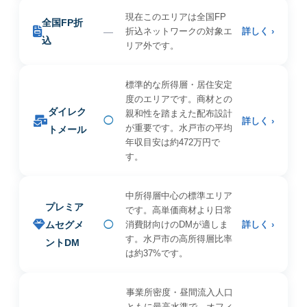
現在このエリアは全国FP
全国FP折
—
折込ネットワークの対象エ
詳しく ›
込
リア外です。
標準的な所得層・居住安定
度のエリアです。商材との
ダイレク
親和性を踏まえた配布設計
◯
詳しく ›
が重要です。水戸市の平均
トメール
年収目安は約472万円で
す。
中所得層中心の標準エリア
プレミア
です。高単価商材より日常
ムセグメ
◯
消費財向けのDMが適しま
詳しく ›
す。水戸市の高所得層比率
ントDM
は約37%です。
事業所密度・昼間流入人口
ともに最高水準で、オフィ