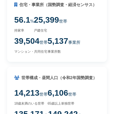
住宅・事業所（国勢調査・経済センサス）
56.1
25,399
%
世帯
持家率
戸建住宅
39,504
5,137
世帯
事業所
マンション・共同住宅
事業所数
世帯構成・昼間人口（令和2年国勢調査）
14,213
6,106
世帯
世帯
18歳未満のいる世帯
65歳以上単独世帯