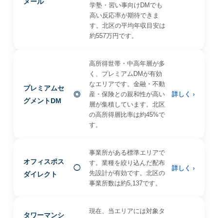
メール
学塾・習い事向けDMでも
高い反応率が期待できま
す。北区の平均年収目安は
約557万円です。
高所得世帯・中高年層が多
く、プレミアムDMが有効
なエリアです。金融・不動
プレミアムセ
◎
産・保険との親和性が高い
詳しく ›
グメントDM
層が集積しています。北区
の高所得層比率は約45%で
す。
事業所がある標準エリアで
オフィスポス
す。業種を絞り込んだ配布
◯
詳しく ›
先設計が有効です。北区の
ダイレクト
事業所数は約5,137です。
現在、当エリアには対象タ
タワーマンシ