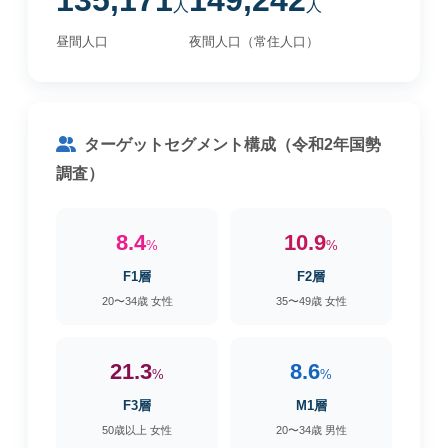
135,171
149,242
人
人
昼間人口
夜間人口（常住人口）
ターゲットセグメント構成（令和2年国勢
調査）
8.4
10.9
%
%
F1層
F2層
20〜34歳 女性
35〜49歳 女性
21.3
8.6
%
%
F3層
M1層
50歳以上 女性
20〜34歳 男性