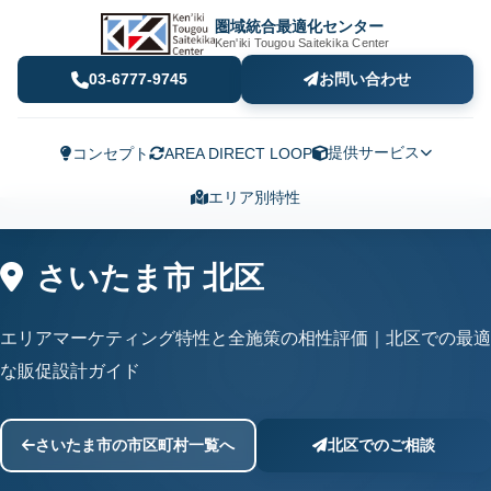
圏域統合最適化センター
Ken'iki Tougou Saitekika Center
03-6777-9745
お問い合わせ
提供サービス
コンセプト
AREA DIRECT LOOP
エリア別特性
さいたま市 北区
エリアマーケティング特性と全施策の相性評価｜北区での最適
な販促設計ガイド
さいたま市の市区町村一覧へ
北区でのご相談