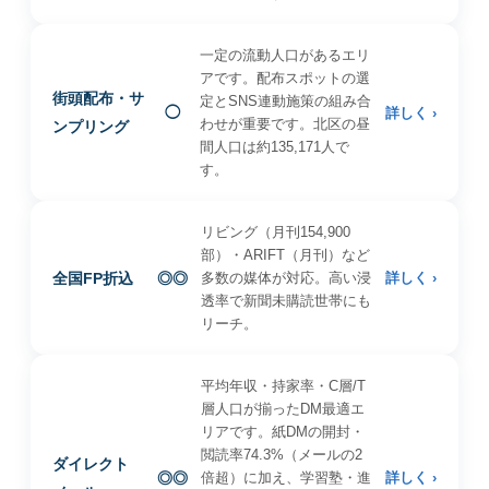
一定の流動人口があるエリ
アです。配布スポットの選
街頭配布・サ
定とSNS連動施策の組み合
◯
詳しく ›
わせが重要です。北区の昼
ンプリング
間人口は約135,171人で
す。
リビング（月刊154,900
部）・ARIFT（月刊）など
全国FP折込
◎◎
多数の媒体が対応。高い浸
詳しく ›
透率で新聞未購読世帯にも
リーチ。
平均年収・持家率・C層/T
層人口が揃ったDM最適エ
リアです。紙DMの開封・
閲読率74.3%（メールの2
ダイレクト
◎◎
倍超）に加え、学習塾・進
詳しく ›