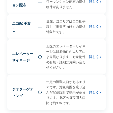
—
ワーマンション配布の提供
詳しく ›
ョン配布
物件がありません。
現在、当エリアはエコ配手
エコ配 手渡
—
渡し（事業所向け）の提供
詳しく ›
し
対象外です。
北区のエレベーターサイネ
ージは対象物件がエリアに
エレベーター
◯
より異なります。対象物件
詳しく ›
サイネージ
の有無・詳細はお問い合わ
せください。
一定の流動人口があるエリ
アです。対象商圏を絞り込
ジオターゲテ
◯
んだ配信設計で効果が高ま
詳しく ›
ィング
ります。北区の昼夜間人口
比は約90%です。