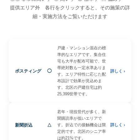
提供エリア外 各行をクリックすると、その施策の詳
細・実施方法をご覧いただけます
戸建・マンション混在の標
準的なエリアです。集合住
宅も大半が配布可能で、世
帯絶対数も一定水準ありま
ポスティング
◯
詳しく ›
す。エリア特性に応じた配
布設計で効果が見込めま
す。北区の戸建住宅は約
25,399世帯です。
若年・現役世代が多く、新
聞購読率が低いエリアで
新聞折込
△
す。折込での接触機会は限
詳しく ›
定的です。北区のシニア率
は約21%です。