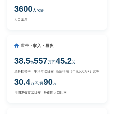
3600
人/km²
人口密度
世帯・収入・昼夜
38.5
557
45.2
%
万円
%
単身世帯率
平均年収目安
高所得層（年収500万+）比率
30.4
90
万円/月
%
月間消費支出目安
昼夜間人口比率