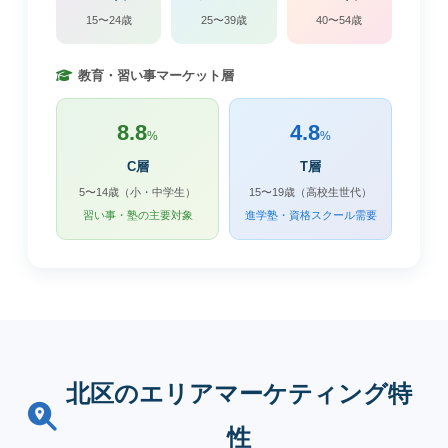
15〜24歳
25〜39歳
40〜54歳
教育・習い事マーケット層
8.8
4.8
%
%
C層
T層
5〜14歳（小・中学生）
15〜19歳（高校生世代）
習い事・塾の主要対象
進学塾・資格スクール需要
北区のエリアマーケティング特
性