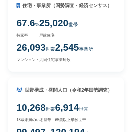
住宅・事業所（国勢調査・経済センサス）
67.6
25,020
%
世帯
持家率
戸建住宅
26,093
2,545
世帯
事業所
マンション・共同住宅
事業所数
世帯構成・昼間人口（令和2年国勢調査）
10,268
6,914
世帯
世帯
18歳未満のいる世帯
65歳以上単独世帯