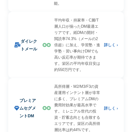
能。
平均年収・持家率・C層/T
層人口が揃ったDM最適エ
リアです。紙DMの開封・
閲読率74.3%（メールの2
ダイレク
◎◎
倍超）に加え、学習塾・進
詳しく ›
トメール
学塾・習い事向けDMでも
高い反応率が期待できま
す。栄区の平均年収目安は
約550万円です。
高所得層・M2/M3/F3の資
産運用インテント層が非常
に多く、プレミアムDMの
プレミア
費用対効果が最高水準で
ムセグメ
◎◎
詳しく ›
す。ミレニアル世代の投
ントDM
資・貯蓄志向とも合致する
エリアです。栄区の高所得
層比率は約44%です。