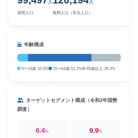
99,497
120,194
人
人
昼間人口
夜間人口（常住人口）
年齢構成
0〜14歳 10.5%
15〜64歳 61.2%
65歳以上 28.3%
ターゲットセグメント構成（令和2年国勢
調査）
6.4
9.9
%
%