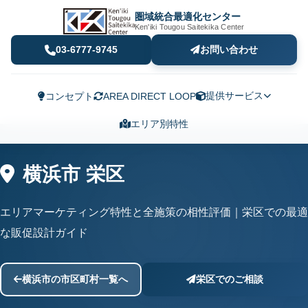
圏域統合最適化センター
Ken'iki Tougou Saitekika Center
03-6777-9745
お問い合わせ
提供サービス
コンセプト
AREA DIRECT LOOP
エリア別特性
横浜市 栄区
エリアマーケティング特性と全施策の相性評価｜栄区での最適
な販促設計ガイド
横浜市の市区町村一覧へ
栄区でのご相談