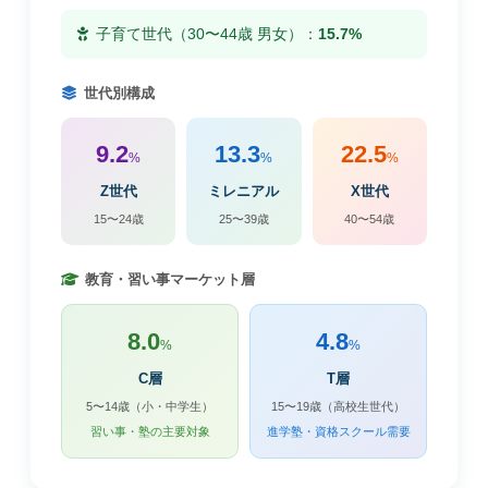
子育て世代（30〜44歳 男女）：
15.7%
世代別構成
9.2
13.3
22.5
%
%
%
Z世代
ミレニアル
X世代
15〜24歳
25〜39歳
40〜54歳
教育・習い事マーケット層
8.0
4.8
%
%
C層
T層
5〜14歳（小・中学生）
15〜19歳（高校生世代）
習い事・塾の主要対象
進学塾・資格スクール需要