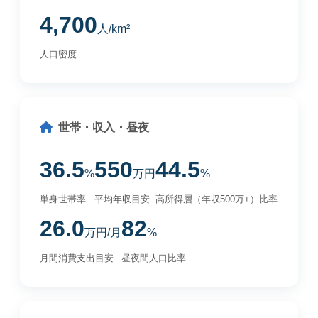
4,700
人/km²
人口密度
世帯・収入・昼夜
36.5
550
44.5
%
万円
%
単身世帯率
平均年収目安
高所得層（年収500万+）比率
26.0
82
万円/月
%
月間消費支出目安
昼夜間人口比率