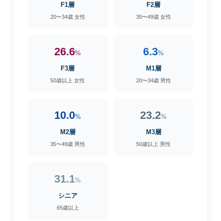
F1層
F2層
20〜34歳 女性
35〜49歳 女性
26.6
6.3
%
%
F3層
M1層
50歳以上 女性
20〜34歳 男性
10.0
23.2
%
%
M2層
M3層
35〜49歳 男性
50歳以上 男性
31.1
%
シニア
65歳以上