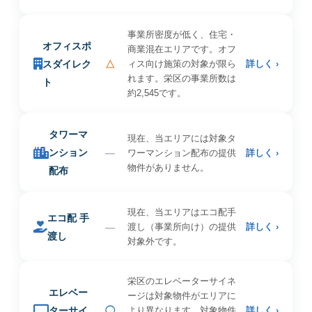
事業所密度が低く、住宅・
オフィスポ
商業混在エリアです。オフ
スダイレク
△
ィス向け施策の対象が限ら
詳しく ›
れます。栄区の事業所数は
ト
約2,545です。
タワーマ
現在、当エリアには対象タ
ンション
—
ワーマンション配布の提供
詳しく ›
物件がありません。
配布
現在、当エリアはエコ配手
エコ配 手
—
渡し（事業所向け）の提供
詳しく ›
渡し
対象外です。
栄区のエレベーターサイネ
エレベー
ージは対象物件がエリアに
ターサイ
◯
より異なります。対象物件
詳しく ›