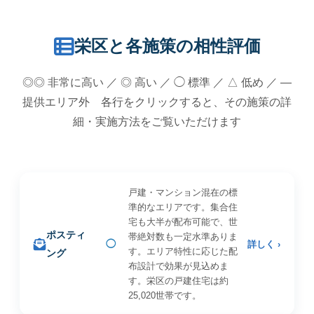
栄区と各施策の相性評価
◎◎ 非常に高い ／ ◎ 高い ／ ◯ 標準 ／ △ 低め ／ —
提供エリア外 各行をクリックすると、その施策の詳
細・実施方法をご覧いただけます
戸建・マンション混在の標
準的なエリアです。集合住
宅も大半が配布可能で、世
ポスティ
帯絶対数も一定水準ありま
◯
詳しく ›
す。エリア特性に応じた配
ング
布設計で効果が見込めま
す。栄区の戸建住宅は約
25,020世帯です。