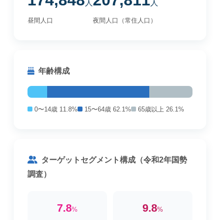
174,848
207,811
人
人
昼間人口
夜間人口（常住人口）
年齢構成
0〜14歳 11.8%
15〜64歳 62.1%
65歳以上 26.1%
ターゲットセグメント構成（令和2年国勢
調査）
7.8
9.8
%
%