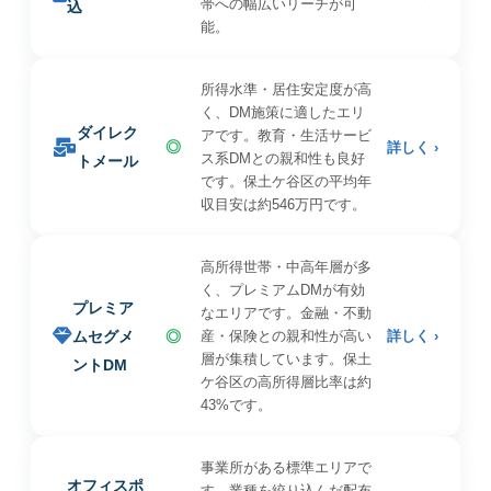
帯への幅広いリーチが可
込
能。
所得水準・居住安定度が高
く、DM施策に適したエリ
ダイレク
アです。教育・生活サービ
◎
詳しく ›
ス系DMとの親和性も良好
トメール
です。保土ケ谷区の平均年
収目安は約546万円です。
高所得世帯・中高年層が多
く、プレミアムDMが有効
プレミア
なエリアです。金融・不動
ムセグメ
◎
産・保険との親和性が高い
詳しく ›
層が集積しています。保土
ントDM
ケ谷区の高所得層比率は約
43%です。
事業所がある標準エリアで
オフィスポ
す。業種を絞り込んだ配布