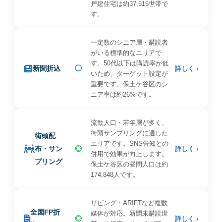
戸建住宅は約37,515世帯で
す。
一定数のシニア層・購読者
がいる標準的なエリアで
す。50代以下は購読率が低
新聞折込
◯
詳しく ›
いため、ターゲット設定が
重要です。保土ケ谷区のシ
ニア率は約26%です。
流動人口・若年層が多く、
街頭サンプリングに適した
街頭配
エリアです。SNS告知との
布・サン
◎
詳しく ›
併用で効果が向上します。
プリング
保土ケ谷区の昼間人口は約
174,848人です。
リビング・ARIFTなど複数
全国FP折
媒体が対応。新聞未購読世
◎
詳しく ›