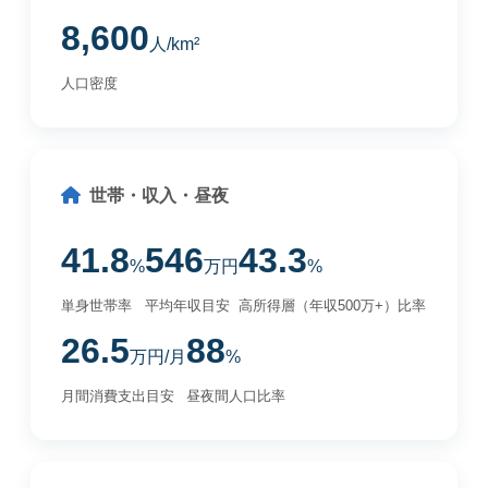
8,600
人/km²
人口密度
世帯・収入・昼夜
41.8
546
43.3
%
万円
%
単身世帯率
平均年収目安
高所得層（年収500万+）比率
26.5
88
万円/月
%
月間消費支出目安
昼夜間人口比率