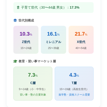
子育て世代（30〜44歳 男女）：
17.3%
世代別構成
10.3
16.1
21.7
%
%
%
Z世代
ミレニアル
X世代
15〜24歳
25〜39歳
40〜54歳
教育・習い事マーケット層
7.3
4.3
%
%
C層
T層
5〜14歳（小・中学生）
15〜19歳（高校生世代）
習い事・塾の主要対象
進学塾・資格スクール需要