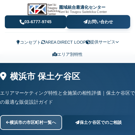
圏域統合最適化センター
Ken'iki Tougou Saitekika Center
03-6777-9745
お問い合わせ
提供サービス
コンセプト
AREA DIRECT LOOP
エリア別特性
横浜市 保土ケ谷区
エリアマーケティング特性と全施策の相性評価｜保土ケ谷区で
の最適な販促設計ガイド
横浜市の市区町村一覧へ
保土ケ谷区でのご相談