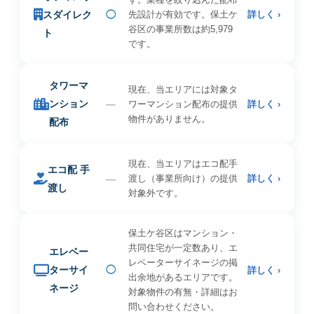
スダイレク
◯
先設計が有効です。保土ケ
詳しく ›
谷区の事業所数は約5,979
ト
です。
タワーマ
現在、当エリアには対象タ
ンション
—
ワーマンション配布の提供
詳しく ›
物件がありません。
配布
現在、当エリアはエコ配手
エコ配 手
—
渡し（事業所向け）の提供
詳しく ›
渡し
対象外です。
保土ケ谷区はマンション・
共同住宅が一定数あり、エ
エレベー
レベーターサイネージの掲
ターサイ
◯
詳しく ›
出余地があるエリアです。
ネージ
対象物件の有無・詳細はお
問い合わせください。