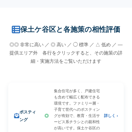
保土ケ谷区と各施策の相性評価
◎◎ 非常に高い ／ ◎ 高い ／ ◯ 標準 ／ △ 低め ／ —
提供エリア外 各行をクリックすると、その施策の詳
細・実施方法をご覧いただけます
集合住宅が多く、戸建住宅
も含めて幅広く配布できる
環境です。ファミリー層・
子育て世代へのポスティン
ポスティ
◎
グが有効で、教育・生活サ
詳しく ›
ング
ービス系チラシとの親和性
が高いです。保土ケ谷区の