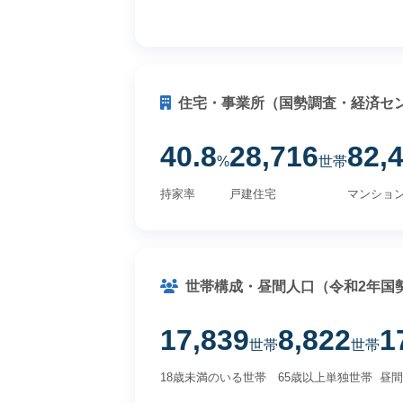
住宅・事業所（国勢調査・経済セ
40.8
28,716
82,
%
世帯
持家率
戸建住宅
マンショ
世帯構成・昼間人口（令和2年国
17,839
8,822
1
世帯
世帯
18歳未満のいる世帯
65歳以上単独世帯
昼間