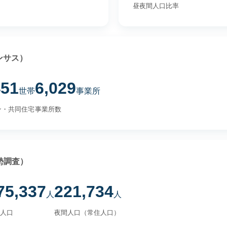
昼夜間人口比率
ンサス）
451
6,029
世帯
事業所
ン・共同住宅
事業所数
勢調査）
75,337
221,734
人
人
人口
夜間人口（常住人口）