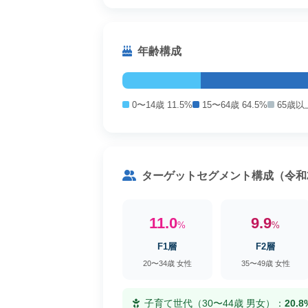
年齢構成
0〜14歳 11.5%
15〜64歳 64.5%
65歳以上
ターゲットセグメント構成（令和
11.0
9.9
%
%
F1層
F2層
20〜34歳 女性
35〜49歳 女性
子育て世代（30〜44歳 男女）：
20.8