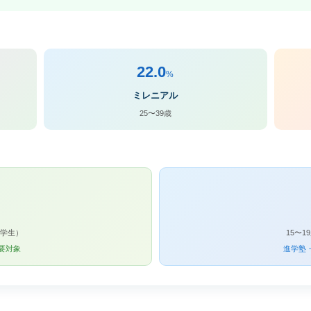
22.0
%
ミレニアル
25〜39歳
中学生）
15〜
要対象
進学塾