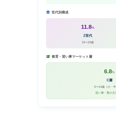
世代別構成
11.8
%
Z世代
15〜24歳
教育・習い事マーケット層
6.8
%
C層
5〜14歳（小・
習い事・塾の主