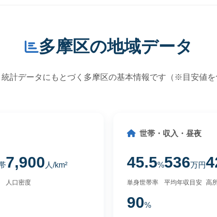
多摩区の地域データ
・統計データにもとづく多摩区の基本情報です（※目安値を
世帯・収入・昼夜
7,900
45.5
536
4
帯
人/km²
%
万円
人口密度
単身世帯率
平均年収目安
高所
90
%