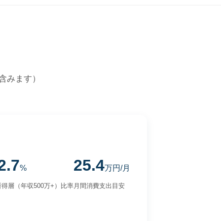
含みます）
2.7
25.4
%
万円/月
得層（年収500万+）比率
月間消費支出目安