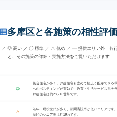
多摩区と各施策の相性評
 ／ ◎ 高い ／ ◯ 標準 ／ △ 低め ／ — 提供エリア外 
と、その施策の詳細・実施方法をご覧いただけます
集合住宅が多く、戸建住宅も含めて幅広く配布できる
◎
へのポスティングが有効で、教育・生活サービス系チ
戸建住宅は約28,716世帯です。
若年・現役世代が多く、新聞購読率が低いエリアです
△
摩区のシニア率は約19%です。