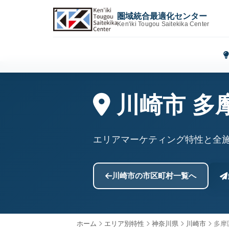
圏域統合最適化センター
Ken'iki Tougou Saitekika Center
川崎市 多
エリアマーケティング特性と全
川崎市の市区町村一覧へ
ホーム
エリア別特性
神奈川県
川崎市
多摩