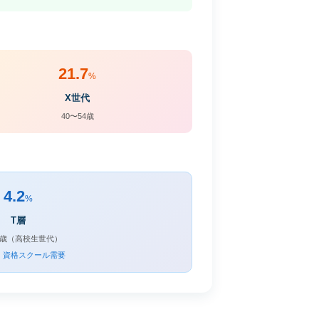
21.7
%
X世代
40〜54歳
4.2
%
T層
19歳（高校生世代）
・資格スクール需要