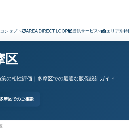
提供サービス
コンセプト
AREA DIRECT LOOP
エリア別特
摩区
施策の相性評価｜多摩区での最適な販促設計ガイド
多摩区でのご相談
区