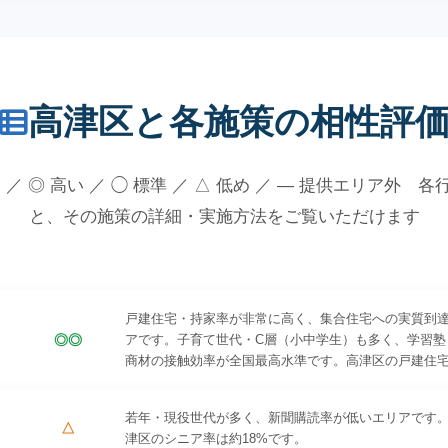
高津区と各施策の相性評
 ／ ◎ 高い ／ ◯ 標準 ／ △ 低め ／ — 提供エリア外 
と、その施策の詳細・実施方法をご覧いただけます
戸建住宅・持家率が非常に高く、集合住宅への実質到
◎◎
アです。子育て世代・C層（小中学生）も多く、学習塾
商材の接触効率が全国最高水準です。高津区の戸建住宅は
若年・現役世代が多く、新聞購読率が低いエリアです
△
津区のシニア率は約18%です。