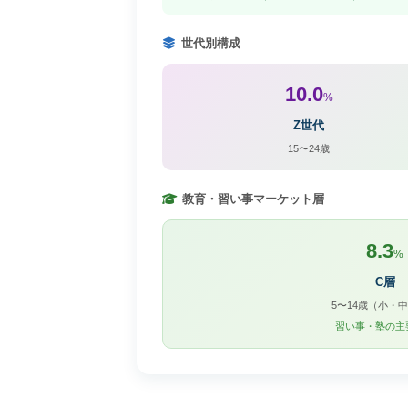
世代別構成
10.0
%
Z世代
15〜24歳
教育・習い事マーケット層
8.3
%
C層
5〜14歳（小・
習い事・塾の主