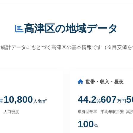
高津区の地域データ
・統計データにもとづく高津区の基本情報です（※目安値を
世帯・収入・昼夜
10,800
44.2
607
5
帯
人/km²
%
万円
人口密度
単身世帯率
平均年収目安
高所
100
%