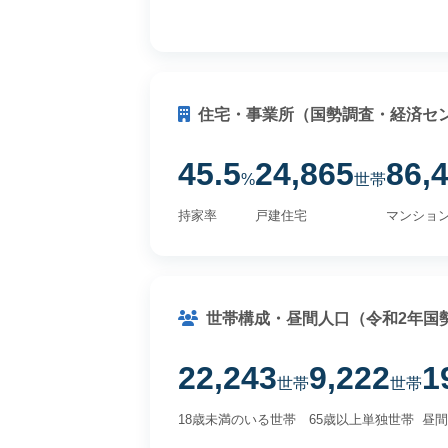
住宅・事業所（国勢調査・経済セ
45.5
24,865
86,
%
世帯
持家率
戸建住宅
マンショ
世帯構成・昼間人口（令和2年国
22,243
9,222
1
世帯
世帯
18歳未満のいる世帯
65歳以上単独世帯
昼間