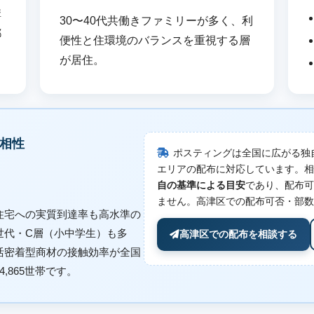
溝
30〜40代共働きファミリーが多く、利
都
便性と住環境のバランスを重視する層
が居住。
相性
ポスティングは全国に広がる独
エリアの配布に対応しています。相
自の基準による目安
であり、配布可
ません。高津区での配布可否・部数
住宅への実質到達率も高水準の
世代・C層（小中学生）も多
高津区での配布を相談する
活密着型商材の接触効率が全国
,865世帯です。