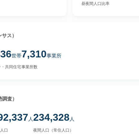
昼夜間人口比率
ンサス）
436
7,310
世帯
事業所
ン・共同住宅
事業所数
勢調査）
92,337
234,328
人
人
人口
夜間人口（常住人口）