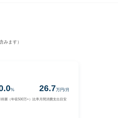
含みます）
0.0
26.7
%
万円/月
得層（年収500万+）比率
月間消費支出目安