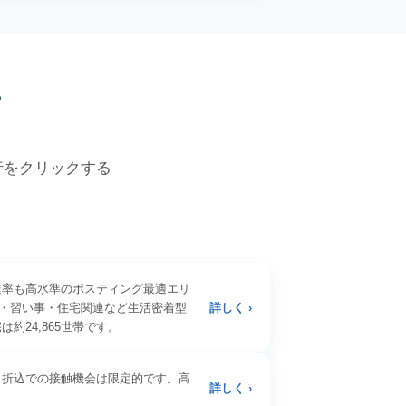
価
各行をクリックする
達率も高水準のポスティング最適エリ
・習い事・住宅関連など生活密着型
詳しく ›
約24,865世帯です。
。折込での接触機会は限定的です。高
詳しく ›