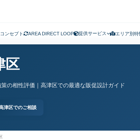
提供サービス
コンセプト
AREA DIRECT LOOP
エリア別特
津区
施策の相性評価｜高津区での最適な販促設計ガイド
高津区でのご相談
区