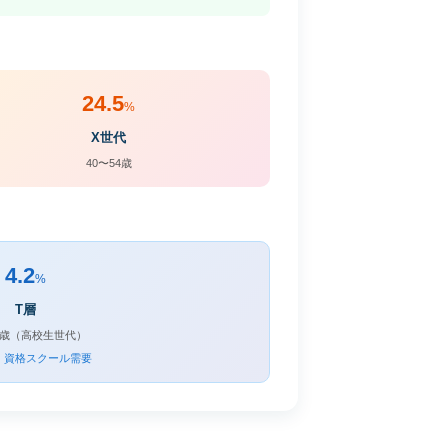
24.5
%
X世代
40〜54歳
4.2
%
T層
19歳（高校生世代）
・資格スクール需要