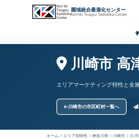
圏域統合最適化センター
Ken'iki Tougou Saitekika Center
川崎市 高
エリアマーケティング特性と全
川崎市の市区町村一覧へ
ホーム
エリア別特性
神奈川県
川崎市
高津