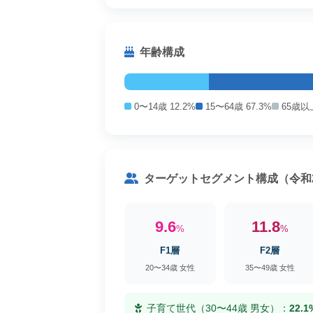
年齢構成
0〜14歳 12.2%
15〜64歳 67.3%
65歳以上
ターゲットセグメント構成（令和
9.6
11.8
%
%
F1層
F2層
20〜34歳 女性
35〜49歳 女性
子育て世代（30〜44歳 男女）：
22.1