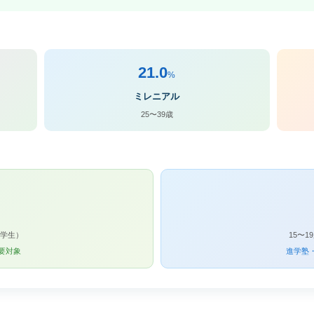
21.0
%
ミレニアル
25〜39歳
中学生）
15〜
要対象
進学塾