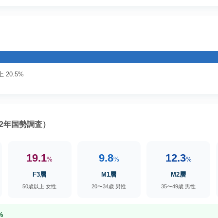
 20.5%
2年国勢調査）
19.1
9.8
12.3
%
%
%
F3層
M1層
M2層
50歳以上 女性
20〜34歳 男性
35〜49歳 男性
%