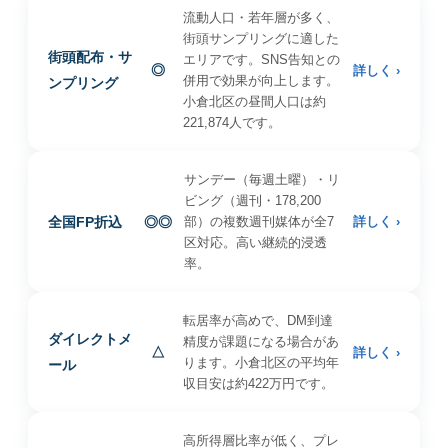
流動人口・若年層が多く、
街頭サンプリングに適した
街頭配布・サ
エリアです。SNS告知との
◎
詳しく ›
併用で効果が向上します。
ンプリング
小倉北区の昼間人口は約
221,874人です。
サンデー（毎週土曜）・リ
ビング（週刊・178,200
全国FP折込
◎◎
部）の複数週刊媒体が全7
詳しく ›
区対応。高い継続的浸透
率。
転居率が高めで、DM到達
ダイレクトメ
精度が課題になる場合があ
△
詳しく ›
ります。小倉北区の平均年
ール
収目安は約422万円です。
高所得層比率が低く、プレ