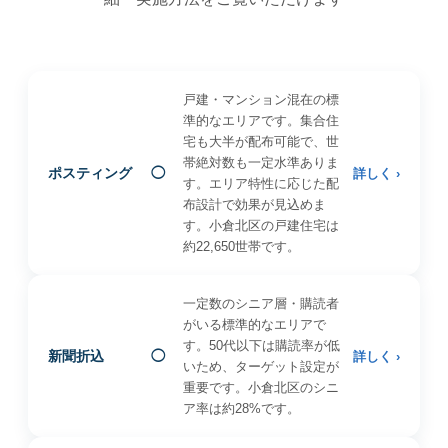
戸建・マンション混在の標
準的なエリアです。集合住
宅も大半が配布可能で、世
帯絶対数も一定水準ありま
ポスティング
◯
詳しく ›
す。エリア特性に応じた配
布設計で効果が見込めま
す。小倉北区の戸建住宅は
約22,650世帯です。
一定数のシニア層・購読者
がいる標準的なエリアで
す。50代以下は購読率が低
新聞折込
◯
詳しく ›
いため、ターゲット設定が
重要です。小倉北区のシニ
ア率は約28%です。