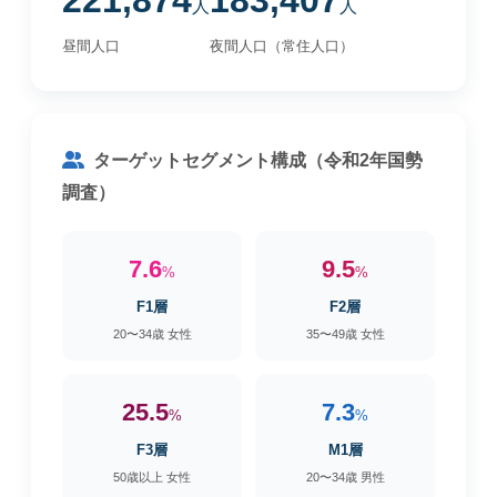
221,874
183,407
人
人
昼間人口
夜間人口（常住人口）
ターゲットセグメント構成（令和2年国勢
調査）
7.6
9.5
%
%
F1層
F2層
20〜34歳 女性
35〜49歳 女性
25.5
7.3
%
%
F3層
M1層
50歳以上 女性
20〜34歳 男性