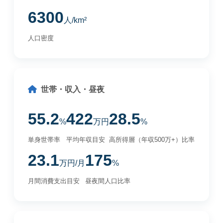
6300
人/km²
人口密度
世帯・収入・昼夜
55.2
422
28.5
%
万円
%
単身世帯率
平均年収目安
高所得層（年収500万+）比率
23.1
175
万円/月
%
月間消費支出目安
昼夜間人口比率