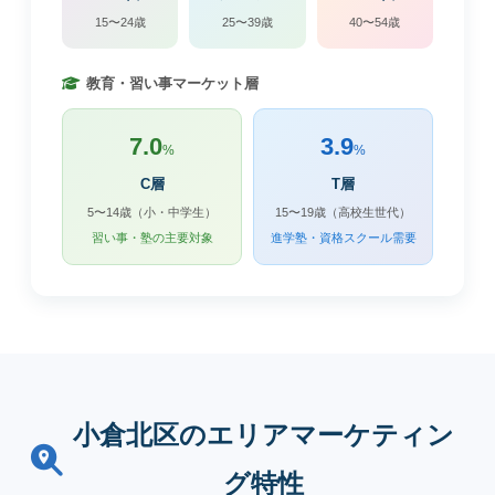
15〜24歳
25〜39歳
40〜54歳
教育・習い事マーケット層
7.0
3.9
%
%
C層
T層
5〜14歳（小・中学生）
15〜19歳（高校生世代）
習い事・塾の主要対象
進学塾・資格スクール需要
小倉北区のエリアマーケティン
グ特性