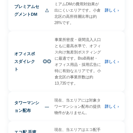
ミアムDMの費用対効果が
プレミアムセ
△
出にくいエリアです。小倉
詳しく ›
グメントDM
北区の高所得層比率は約
28%です。
事業所密度・昼間流入人口
ともに最高水準で、オフィ
ス向け無差別ポスティング
オフィスポ
に最適です。BtoB商材・
スダイレク
◎◎
詳しく ›
オフィス用品・採用広告に
ト
特に有効なエリアです。小
倉北区の事業所数は約
13,735です。
現在、当エリアには対象タ
タワーマンシ
—
ワーマンション配布の提供
詳しく ›
ョン配布
物件がありません。
現在、当エリアはエコ配手
エコ配 手渡