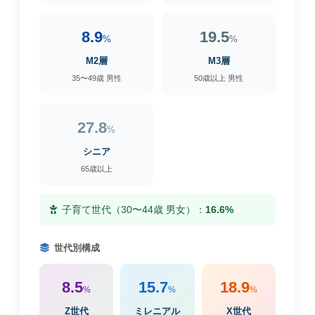
8.9
19.5
%
%
M2層
M3層
35〜49歳 男性
50歳以上 男性
27.8
%
シニア
65歳以上
子育て世代（30〜44歳 男女）：
16.6%
世代別構成
8.5
15.7
18.9
%
%
%
Z世代
ミレニアル
X世代