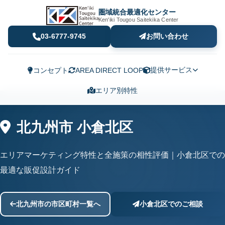
圏域統合最適化センター
Ken'iki Tougou Saitekika Center
03-6777-9745
お問い合わせ
提供サービス
コンセプト
AREA DIRECT LOOP
エリア別特性
北九州市 小倉北区
エリアマーケティング特性と全施策の相性評価｜小倉北区での
最適な販促設計ガイド
北九州市の市区町村一覧へ
小倉北区でのご相談