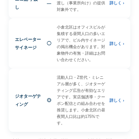
—
渡し（事業所向け）の提供
詳しく ›
し
対象外です。
小倉北区はオフィスビルが
集積する昼間人口の多いエ
エレベーター
リアで、ビル内サイネージ
◯
詳しく ›
の掲出機会があります。対
サイネージ
象物件の有無・詳細はお問
い合わせください。
流動人口・Z世代・ミレニ
アル層が多く、ジオターゲ
ティング広告が有効なエリ
ジオターゲテ
アです。実店舗誘導・クー
◎
詳しく ›
ポン配信との組み合わせを
ィング
推奨します。小倉北区の昼
夜間人口比は約175%で
す。