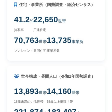
住宅・事業所（国勢調査・経済センサス）
41.2
22,650
%
世帯
持家率
戸建住宅
70,763
13,735
世帯
事業所
マンション・共同住宅
事業所数
世帯構成・昼間人口（令和2年国勢調査）
13,893
14,160
世帯
世帯
18歳未満のいる世帯
65歳以上単独世帯