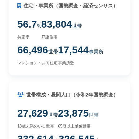
住宅・事業所（国勢調査・経済センサス）
56.7
83,804
%
世帯
持家率
戸建住宅
66,496
17,544
世帯
事業所
マンション・共同住宅
事業所数
世帯構成・昼間人口（令和2年国勢調査）
27,629
23,875
世帯
世帯
18歳未満のいる世帯
65歳以上単独世帯