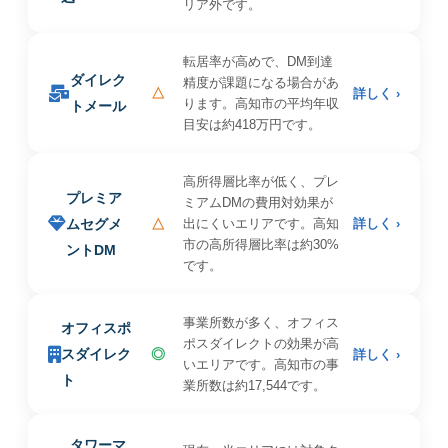
リア外です。
転居率が高めで、DM到達
ダイレク
精度が課題になる場合があ
△
詳しく ›
ります。高知市の平均年収
トメール
目安は約418万円です。
高所得層比率が低く、プレ
プレミア
ミアムDMの費用対効果が
ムセグメ
△
出にくいエリアです。高知
詳しく ›
市の高所得層比率は約30%
ントDM
です。
事業所数が多く、オフィス
オフィスポ
ポスダイレクトの効果が高
スダイレク
◎
詳しく ›
いエリアです。高知市の事
ト
業所数は約17,544です。
タワーマ