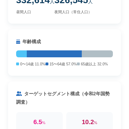
332,614
326,545
人
人
昼間人口
夜間人口（常住人口）
年齢構成
0〜14歳 11.0%
15〜64歳 57.0%
65歳以上 32.0%
ターゲットセグメント構成（令和2年国勢
調査）
6.5
10.2
%
%