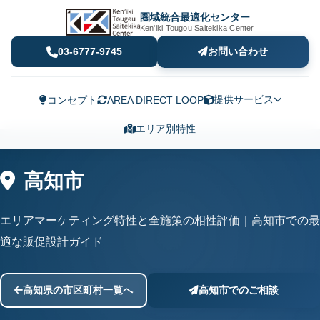
圏域統合最適化センター
Ken'iki Tougou Saitekika Center
03-6777-9745
お問い合わせ
提供サービス
コンセプト
AREA DIRECT LOOP
エリア別特性
高知市
エリアマーケティング特性と全施策の相性評価｜高知市での最
適な販促設計ガイド
高知県の市区町村一覧へ
高知市でのご相談