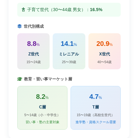
子育て世代（30〜44歳 男女）：
16.5%
世代別構成
8.8
14.1
20.9
%
%
%
Z世代
ミレニアル
X世代
15〜24歳
25〜39歳
40〜54歳
教育・習い事マーケット層
8.2
4.7
%
%
C層
T層
5〜14歳（小・中学生）
15〜19歳（高校生世代）
習い事・塾の主要対象
進学塾・資格スクール需要