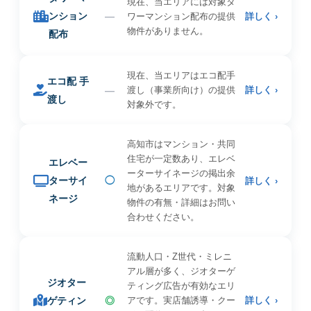
現在、当エリアには対象タ
ンション
—
ワーマンション配布の提供
詳しく ›
物件がありません。
配布
現在、当エリアはエコ配手
エコ配 手
—
渡し（事業所向け）の提供
詳しく ›
渡し
対象外です。
高知市はマンション・共同
住宅が一定数あり、エレベ
エレベー
ーターサイネージの掲出余
ターサイ
◯
詳しく ›
地があるエリアです。対象
ネージ
物件の有無・詳細はお問い
合わせください。
流動人口・Z世代・ミレニ
アル層が多く、ジオターゲ
ジオター
ティング広告が有効なエリ
ゲティン
◎
アです。実店舗誘導・クー
詳しく ›