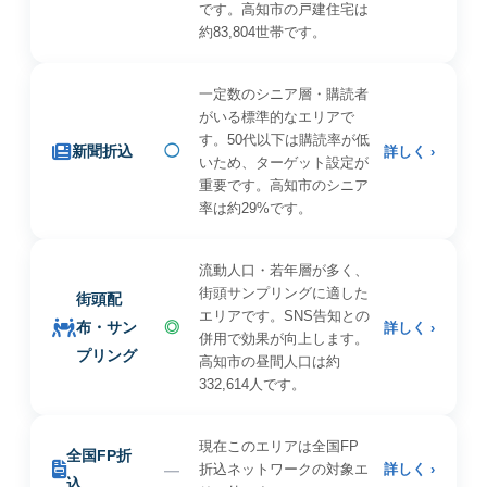
です。高知市の戸建住宅は
約83,804世帯です。
一定数のシニア層・購読者
がいる標準的なエリアで
す。50代以下は購読率が低
新聞折込
◯
詳しく ›
いため、ターゲット設定が
重要です。高知市のシニア
率は約29%です。
流動人口・若年層が多く、
街頭サンプリングに適した
街頭配
エリアです。SNS告知との
布・サン
◎
詳しく ›
併用で効果が向上します。
プリング
高知市の昼間人口は約
332,614人です。
現在このエリアは全国FP
全国FP折
—
折込ネットワークの対象エ
詳しく ›
込