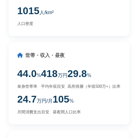
1015
人/km²
人口密度
世帯・収入・昼夜
44.0
418
29.8
%
万円
%
単身世帯率
平均年収目安
高所得層（年収500万+）比率
24.7
105
万円/月
%
月間消費支出目安
昼夜間人口比率